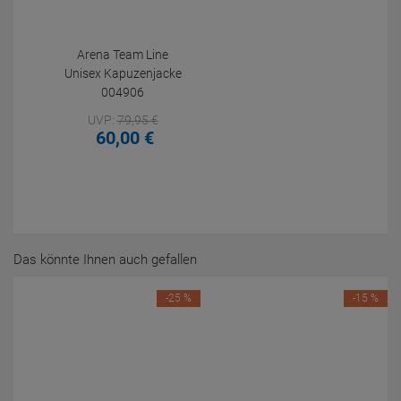
Arena Team Line
Unisex Kapuzenjacke
004906
UVP:
79,
95
€
60,
00
€
Das könnte Ihnen auch gefallen
-25 %
-15 %