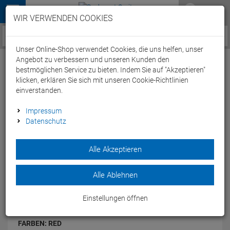
Menü
WIR VERWENDEN COOKIES
Service / Hilfe
Unser Online-Shop verwendet Cookies, die uns helfen, unser
Angebot zu verbessern und unseren Kunden den
bestmöglichen Service zu bieten. Indem Sie auf "Akzeptieren"
klicken, erklären Sie sich mit unseren Cookie-Richtlinien
einverstanden.
Arena Team Line Unisex Kapuzenjacke
Impressum
Datenschutz
004906 - XS red
Artikel-Nummer:
64897170851
| EAN: 3468336682944
|
Alle Akzeptieren
Herstellernummer: 004906
Der Teamline Unisex Hooded Jacket Kapuzenpulli von Arena
Alle Ablehnen
ist eine weiche Kapuzenjacke mit Reißverschluss und Kapuze
- 3 Farben
Einstellungen öffnen
Modelljahr: 2024
FARBEN:
RED