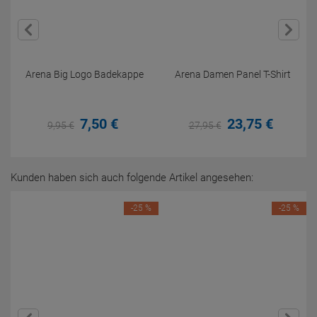
Arena Big Logo Badekappe
Arena Damen Panel T-Shirt
7,
50
€
23,
75
€
9,
95
€
27,
95
€
Kunden haben sich auch folgende Artikel angesehen:
-25 %
-25 %