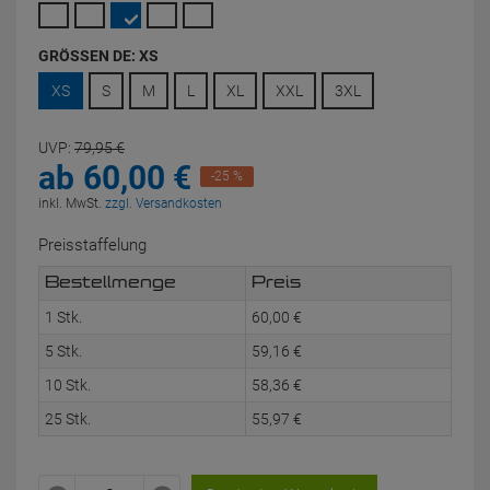
GRÖSSEN DE:
XS
XS
S
M
L
XL
XXL
3XL
UVP:
79,
95
€
ab
60,
00
€
-25 %
inkl. MwSt.
zzgl. Versandkosten
Preisstaffelung
Bestellmenge
Preis
1 Stk.
60,
00
€
5 Stk.
59,
16
€
10 Stk.
58,
36
€
25 Stk.
55,
97
€