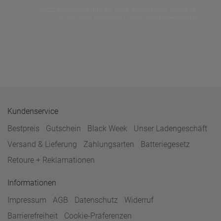
Jetzt anmelden und ab 200€ Bestellwert einen 5€-
Gutschein einlösen! | Smit Sport Newsletter
Kundenservice
Bestpreis
Gutschein
Black Week
Unser Ladengeschäft
Versand & Lieferung
Zahlungsarten
Batteriegesetz
Retoure + Reklamationen
Informationen
Impressum
AGB
Datenschutz
Widerruf
Barrierefreiheit
Cookie-Präferenzen