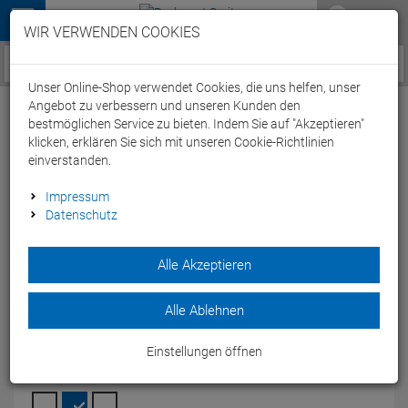
Menü
WIR VERWENDEN COOKIES
Service / Hilfe
Unser Online-Shop verwendet Cookies, die uns helfen, unser
Angebot zu verbessern und unseren Kunden den
bestmöglichen Service zu bieten. Indem Sie auf "Akzeptieren"
klicken, erklären Sie sich mit unseren Cookie-Richtlinien
einverstanden.
Arena Team Line Unisex Knitted Poly
Impressum
Datenschutz
Trainingsjacke 004911 - L navy
Artikel-Nummer:
64902145998
| EAN: 3468336683651
|
Alle Akzeptieren
Herstellernummer: 004911
Mit demArena Team Line unisex Trainings Jacket knitted poly
Alle Ablehnen
bist Du während und nach dem Sport bestens versorgt.
Modelljahr: 2024
Einstellungen öffnen
FARBEN:
NAVY