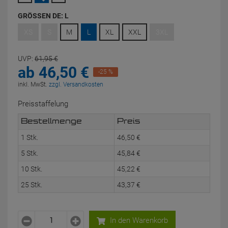
GRÖSSEN DE:
L
XS
S
M
L
XL
XXL
3XL
UVP:
61,
95
€
ab
46,
50
€
-25 %
inkl. MwSt.
zzgl. Versandkosten
Preisstaffelung
Bestellmenge
Preis
1 Stk.
46,
50
€
5 Stk.
45,
84
€
10 Stk.
45,
22
€
25 Stk.
43,
37
€
In den Warenkorb