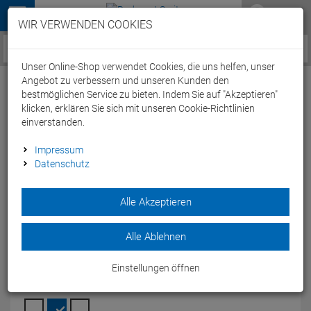
Menü
WIR VERWENDEN COOKIES
Service / Hilfe
Unser Online-Shop verwendet Cookies, die uns helfen, unser
Angebot zu verbessern und unseren Kunden den
bestmöglichen Service zu bieten. Indem Sie auf "Akzeptieren"
klicken, erklären Sie sich mit unseren Cookie-Richtlinien
einverstanden.
Arena Team Line Unisex Knitted Poly
Impressum
Datenschutz
Trainingsjacke 004911 - S navy
Artikel-Nummer:
64902145996
| EAN: 3468336687611
|
Alle Akzeptieren
Herstellernummer: 004911
Mit demArena Team Line unisex Trainings Jacket knitted poly
Alle Ablehnen
bist Du während und nach dem Sport bestens versorgt.
Modelljahr: 2024
Einstellungen öffnen
FARBEN:
NAVY