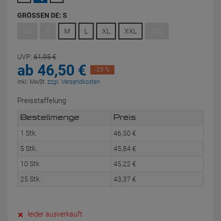
GRÖSSEN DE:
S
XS
S
M
L
XL
XXL
3XL
UVP:
61,
95
€
ab
46,
50
€
-25 %
inkl. MwSt.
zzgl. Versandkosten
Preisstaffelung
Bestellmenge
Preis
1 Stk.
46,
50
€
5 Stk.
45,
84
€
10 Stk.
45,
22
€
25 Stk.
43,
37
€
leider ausverkauft