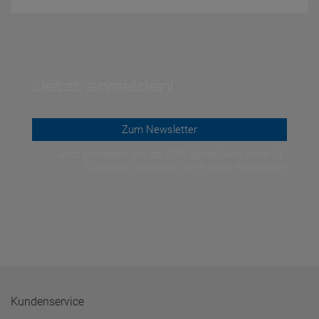
Jetzt anmelden!
Zum Newsletter
Jetzt anmelden und ab 200€ Bestellwert einen 5€-
Gutschein einlösen! | Smit Sport Newsletter
Kundenservice