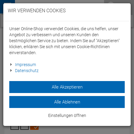
Menü
WIR VERWENDEN COOKIES
Service / Hilfe
Unser Online-Shop verwendet Cookies, die uns helfen, unser
Angebot zu verbessern und unseren Kunden den
bestmöglichen Service zu bieten. Indem Sie auf "Akzeptieren"
klicken, erklären Sie sich mit unseren Cookie-Richtlinien
einverstanden.
Arena Team Line Unisex Knitted Poly
Impressum
Trainingsjacke 004911 - S royal
Datenschutz
Artikel-Nummer:
64902146444
| EAN: 3468336686195
|
Herstellernummer: 004911
Alle Akzeptieren
Mit demArena Team Line unisex Trainings Jacket knitted poly
bist Du während und nach dem Sport bestens versorgt.
Alle Ablehnen
Modelljahr: 2024
Einstellungen öffnen
FARBEN:
ROYAL