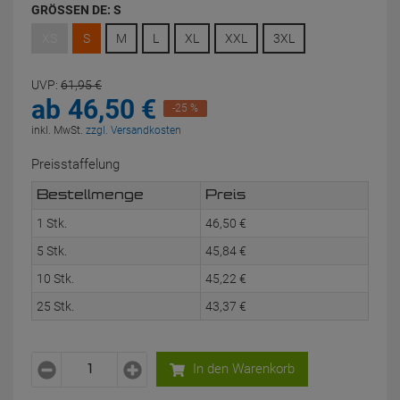
GRÖSSEN DE:
S
XS
S
M
L
XL
XXL
3XL
UVP:
61,
95
€
ab
46,
50
€
-25 %
inkl. MwSt.
zzgl. Versandkosten
Preisstaffelung
Bestellmenge
Preis
1 Stk.
46,
50
€
5 Stk.
45,
84
€
10 Stk.
45,
22
€
25 Stk.
43,
37
€
In den Warenkorb