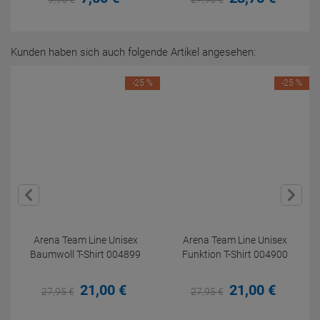
Kunden haben sich auch folgende Artikel angesehen:
-25 %
-25 %
Arena Team Line Unisex
Arena Team Line Unisex
Baumwoll T-Shirt 004899
Funktion T-Shirt 004900
21,
00
€
21,
00
€
27,
95
€
27,
95
€