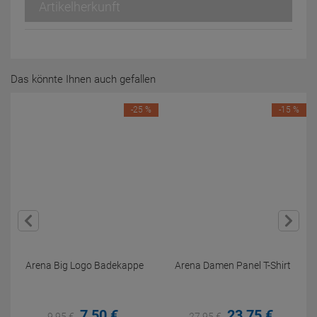
Artikelherkunft
Das könnte Ihnen auch gefallen
-25 %
-15 %
Arena Big Logo Badekappe
Arena Damen Panel T-Shirt
7,
50
€
23,
75
€
9,
95
€
27,
95
€