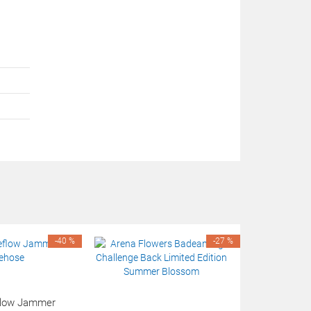
-40 %
-27 %
eflow Jammer