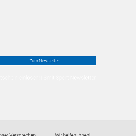
Zum Newsletter
schein einlösen! | Smit Sport Newsletter
nser Versprechen
Wir helfen Ihnen!