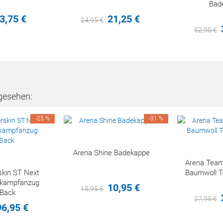
Bad
3,
75
€
21,
25
€
24,
95
€
52,
95
€
gesehen:
-25 %
-31 %
Arena Shine Badekappe
Arena Tea
kin ST Next
Baumwoll T
kampfanzug
10,
95
€
15,
95
€
Back
27,
95
€
96,
95
€