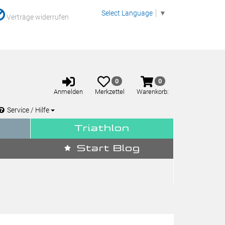
Select Language
▼
Verträge widerrufen
Anmelden
Merkzettel
Warenkorb
0
0
aufklappen
aufklappen
Anmelden
Merkzettel
Warenkorb:
Service / Hilfe
Triathlon
Start Blog