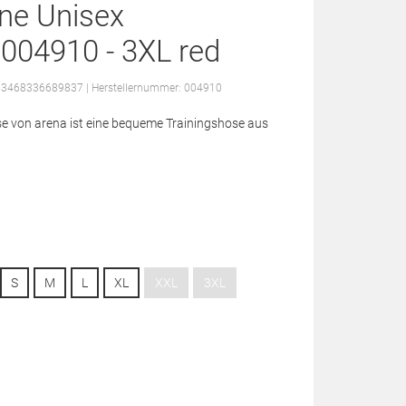
ne Unisex
 004910 - 3XL red
: 3468336689837
| Herstellernummer: 004910
se von arena ist eine bequeme Trainingshose aus
S
M
L
XL
XXL
3XL