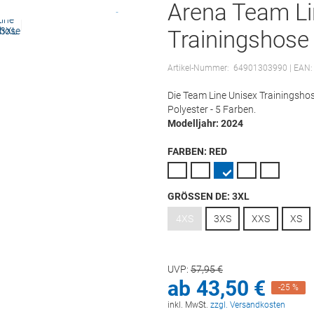
Arena Team Li
Trainingshose
Artikel-Nummer:
64901303990
| EAN
Die Team Line Unisex Trainingsho
Polyester - 5 Farben.
Modelljahr: 2024
FARBEN:
RED
GRÖSSEN DE:
3XL
4XS
3XS
XXS
XS
UVP:
57,
95
€
ab
43,
50
€
-25 %
inkl. MwSt.
zzgl. Versandkosten