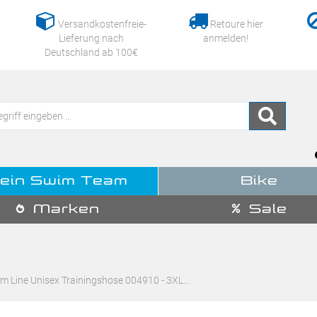
Versandkostenfreie-
Retoure hier
Lieferung nach
anmelden!
Deutschland ab 100€
ein Swim Team
Bike
Marken
Sale
m Line Unisex Trainingshose 004910 - 3XL…