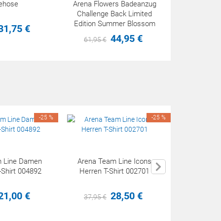
ehose
Arena Flowers Badeanzug
Challenge Back Limited
Edition Summer Blossom
31,
75
€
44,
95
€
61,
95
€
-25 %
-25 %
m Line Damen
Arena Team Line Icons
Arena Tea
-Shirt 004892
Herren T-Shirt 002701
Baumwoll 
21,
00
€
28,
50
€
37,
95
€
27,
95
€