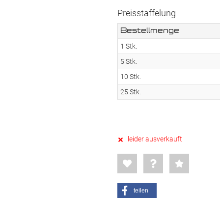
Preisstaffelung
Bestellmenge
1 Stk.
5 Stk.
10 Stk.
25 Stk.
leider ausverkauft
teilen