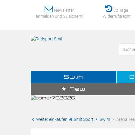
Newsletter
30 Tage
anmelden und 5€ sichern!
Widerrufsrecht
Swim
D
New
Weiter einkaufen
Smit Sport
Swim
Arena Tea