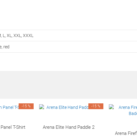
, L, XL, XXL, XXXL
e, red
-15 %
-15 %
anel T-Shirt
Arena Elite Hand Paddle 2
Arena Fir