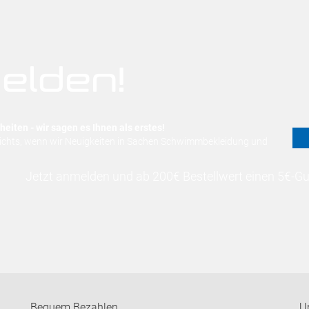
elden!
eiten - wir sagen es Ihnen als erstes!
nichts, wenn wir Neuigkeiten in Sachen Schwimmbekleidung und
Jetzt anmelden und ab 200€ Bestellwert einen 5€-Gut
Bequem Bezahlen
U