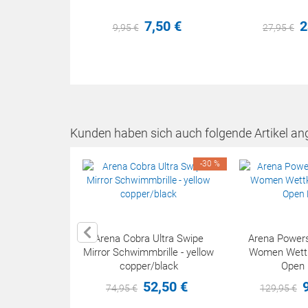
7,
50
€
2
9,
95
€
27,
95
€
Kunden haben sich auch folgende Artikel an
-30 %
Arena Cobra Ultra Swipe
Arena Powers
Mirror Schwimmbrille - yellow
Women Wett
copper/black
Open 
52,
50
€
74,
95
€
129,
95
€