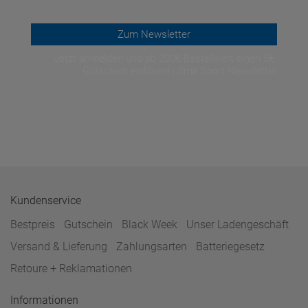
Zum Newsletter
Jetzt anmelden und ab 200€ Bestellwert einen 5€-
Gutschein einlösen! | Smit Sport Newsletter
Kundenservice
Bestpreis
Gutschein
Black Week
Unser Ladengeschäft
Versand & Lieferung
Zahlungsarten
Batteriegesetz
Retoure + Reklamationen
Informationen