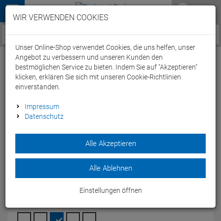
Menü
WIR VERWENDEN COOKIES
Service / Hilfe
Unser Online-Shop verwendet Cookies, die uns helfen, unser
Angebot zu verbessern und unseren Kunden den
bestmöglichen Service zu bieten. Indem Sie auf "Akzeptieren"
klicken, erklären Sie sich mit unseren Cookie-Richtlinien
einverstanden.
Arena Team Line Unisex Trainingshose
Impressum
Datenschutz
004910 - XXL red
Artikel-Nummer:
64901170856
| EAN: 3468336685105
|
Alle Akzeptieren
Herstellernummer: 004910
Die Team Line Unisex Trainingshose von arena ist eine
Alle Ablehnen
bequeme Trainingshose aus Polyester - 5 Farben.
Modelljahr: 2024
Einstellungen öffnen
FARBEN:
RED