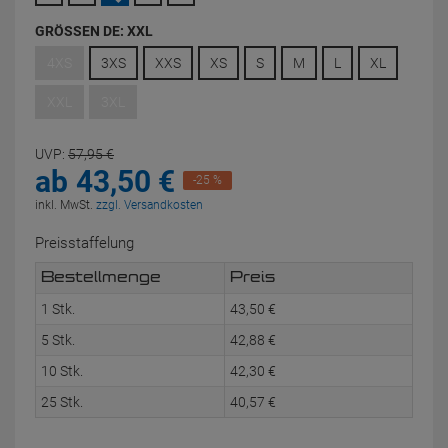
GRÖSSEN DE:
XXL
4XS
3XS
XXS
XS
S
M
L
XL
XXL
3XL
UVP:
57,
95
€
ab
43,
50
€
-25 %
inkl. MwSt.
zzgl. Versandkosten
Preisstaffelung
Bestellmenge
Preis
1 Stk.
43,
50
€
5 Stk.
42,
88
€
10 Stk.
42,
30
€
25 Stk.
40,
57
€