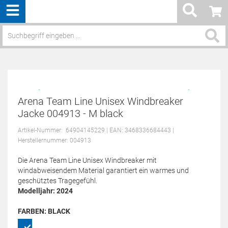
Menü
Service / Hilfe
Arena Team Line Unisex Windbreaker
Jacke 004913 - M black
Artikel-Nummer:
64904145229
| EAN: 3468336684443
|
Herstellernummer: 004913
Die Arena Team Line Unisex Windbreaker mit
windabweisendem Material garantiert ein warmes und
geschütztes Tragegefühl.
Modelljahr: 2024
FARBEN:
BLACK