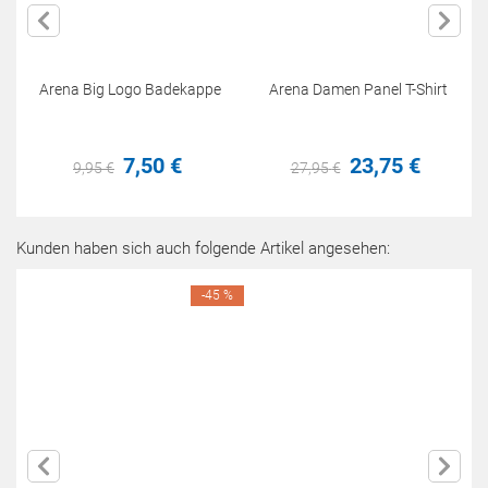
Arena Big Logo Badekappe
Arena Damen Panel T-Shirt
7,
50
€
23,
75
€
9,
95
€
27,
95
€
Kunden haben sich auch folgende Artikel angesehen:
-45 %