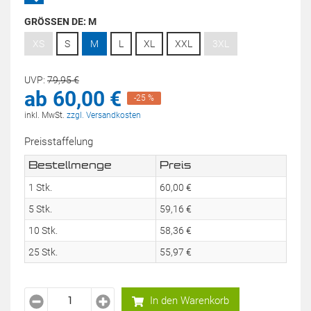
GRÖSSEN DE:
M
XS
S
M
L
XL
XXL
3XL
UVP:
79,
95
€
ab
60,
00
€
-25 %
inkl. MwSt.
zzgl. Versandkosten
Preisstaffelung
Bestellmenge
Preis
1 Stk.
60,
00
€
5 Stk.
59,
16
€
10 Stk.
58,
36
€
25 Stk.
55,
97
€
In den Warenkorb