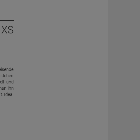
 XS
eisende
ündchen
ell und
man ihn
t. Ideal