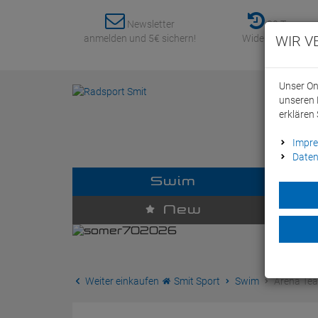
Newsletter
30 Tage
anmelden und 5€ sichern!
Widerrufsrecht
WIR V
Unser On
unseren 
erklären 
Impr
Daten
Swim
D
New
Weiter einkaufen
Smit Sport
Swim
Arena Tea