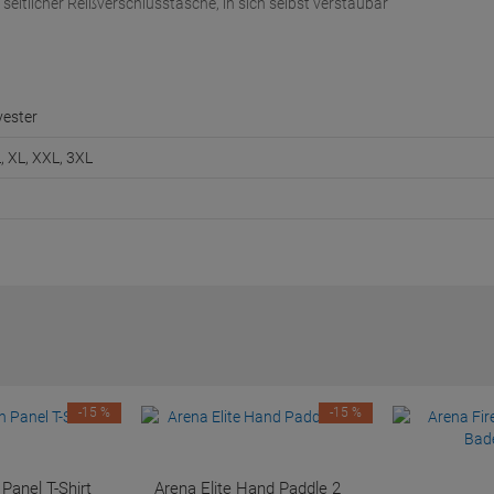
seitlicher Reißverschlusstasche, in sich selbst verstaubar
yester
L, XL, XXL, 3XL
-15 %
-15 %
anel T-Shirt
Arena Elite Hand Paddle 2