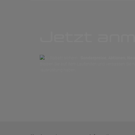
Jetzt anm
Sonderpreise, Aktionen, Neuh
Bleiben Sie auf dem Laufenden und verpassen Sie 
-ausrüstung haben.