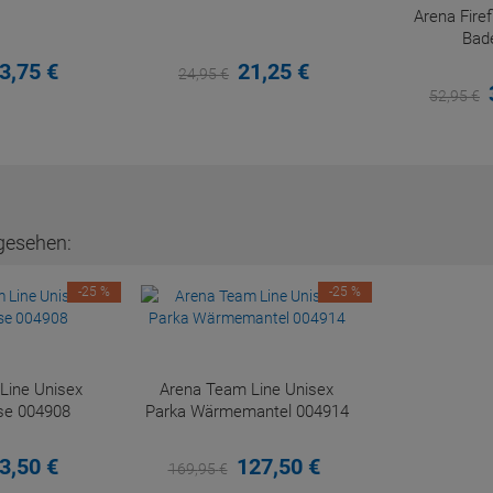
Arena Fir
Bad
3,
75
€
21,
25
€
24,
95
€
52,
95
€
gesehen:
-25 %
-25 %
Line Unisex
Arena Team Line Unisex
se 004908
Parka Wärmemantel 004914
3,
50
€
127,
50
€
169,
95
€