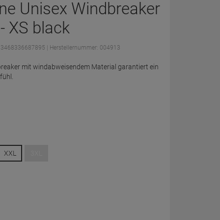
ne Unisex Windbreaker
- XS black
: 3468336687895
| Herstellernummer: 004913
reaker mit windabweisendem Material garantiert ein
fühl.
XXL
3XL