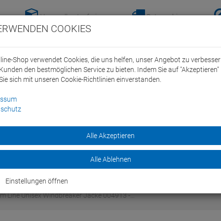
Versandkostenfreie-
Retoure hier
ERWENDEN COOKIES
Lieferung nach
anmelden!
Deutschland ab 100€
line-Shop verwendet Cookies, die uns helfen, unser Angebot zu verbesse
Kunden den bestmöglichen Service zu bieten. Indem Sie auf "Akzeptieren" 
Sie sich mit unseren Cookie-Richtlinien einverstanden.
essum
schutz
ein Swim Team
Bike
Alle Akzeptieren
Marken
Sale
Alle Ablehnen
Einstellungen öffnen
m Line Unisex Windbreaker Jacke 004913 -…