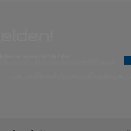
elden!
eiten - wir sagen es Ihnen als erstes!
nichts, wenn wir Neuigkeiten in Sachen Schwimmbekleidung und
Jetzt anmelden und ab 200€ Bestellwert einen 5€-Gut