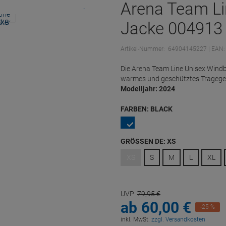
Arena Team Li
Jacke 004913 
Artikel-Nummer:
64904145227
| EAN
Die Arena Team Line Unisex Windb
warmes und geschütztes Tragege
Modelljahr: 2024
FARBEN:
BLACK
GRÖSSEN DE:
XS
XS
S
M
L
XL
UVP:
79,
95
€
ab
60,
00
€
-25 %
inkl. MwSt.
zzgl. Versandkosten