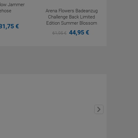
eflow Jammer
ehose
Arena Flowers Badeanzug
Challenge Back Limited
Edition Summer Blossom
31,
75
€
44,
95
€
61,
95
€