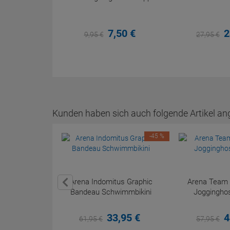
7,
50
€
2
9,
95
€
27,
95
€
Kunden haben sich auch folgende Artikel an
-45 %
Arena Indomitus Graphic
Arena Team 
Bandeau Schwimmbikini
Joggingho
33,
95
€
4
61,
95
€
57,
95
€