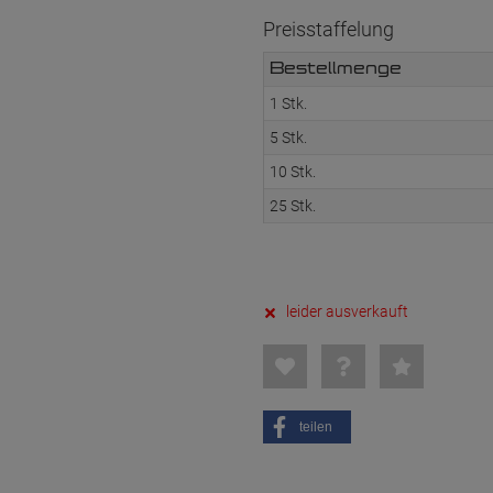
Preisstaffelung
Bestellmenge
1 Stk.
5 Stk.
10 Stk.
25 Stk.
leider ausverkauft
teilen