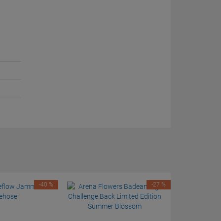
-40 %
-27 %