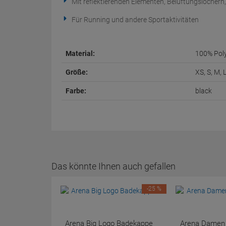
Mit reflektierenden Elementen, Belüftungslöchern, 
Für Running und andere Sportaktivitäten
Material:
100% Pol
Größe:
XS, S, M, 
Farbe:
black
Das könnte Ihnen auch gefallen
-25 %
Arena Big Logo Badekappe
Arena Damen P