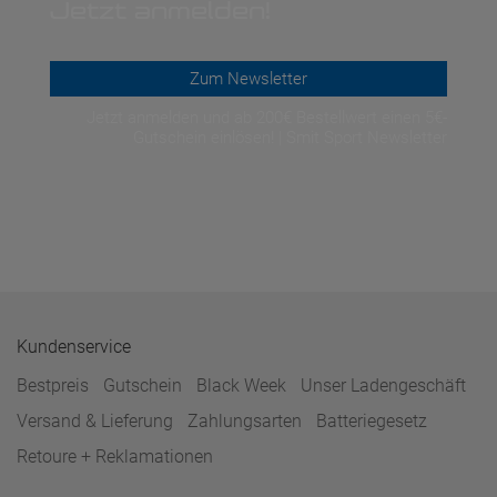
Jetzt anmelden!
Zum Newsletter
Jetzt anmelden und ab 200€ Bestellwert einen 5€-
Gutschein einlösen! | Smit Sport Newsletter
Kundenservice
Bestpreis
Gutschein
Black Week
Unser Ladengeschäft
Versand & Lieferung
Zahlungsarten
Batteriegesetz
Retoure + Reklamationen