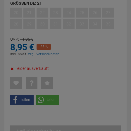
GRÖSSEN DE:
21
20
21
22
23
24
25
26
27
28
29
30
31
32
33
34
35
UVP:
11,
95
€
8,
95
€
-25 %
inkl. MwSt.
zzgl. Versandkosten
leider ausverkauft
teilen
teilen