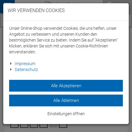
Menü
WIR VERWENDEN COOKIES
Service / Hilfe
Unser Online-Shop verwendet Cookies, die uns helfen, unser
Angebot zu verbessern und unseren Kunden den
bestmöglichen Service zu bieten. Indem Sie auf "Akzeptieren"
klicken, erklären Sie sich mit unseren Cookie-Richtlinien
einverstanden.
Beco Surf- und Badeschuhe kids - 21
Impressum
Datenschutz
türkis/schwarz
Artikel-Nummer:
65245307868
| EAN: 0
Alle Akzeptieren
Der BBeco Surf- und Badeschuhe kids aus Neopren ist ideal
für Wassersport für Kinder.
Alle Ablehnen
Modelljahr: 2025
Einstellungen öffnen
FARBEN:
TÜRKIS/SCHWARZ