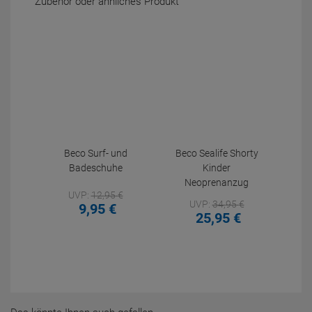
Zubehör oder ähnliches Produkt
Beco Surf- und
Beco Sealife Shorty
Badeschuhe
Kinder
Neoprenanzug
UVP:
12,
95
€
UVP:
34,
95
€
9,
95
€
25,
95
€