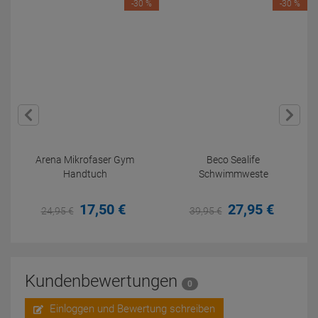
-30 %
-30 %
Arena Mikrofaser Gym
Beco Sealife
Handtuch
Schwimmweste
17,
50
€
27,
95
€
24,
95
€
39,
95
€
Kundenbewertungen
0
Einloggen und Bewertung schreiben