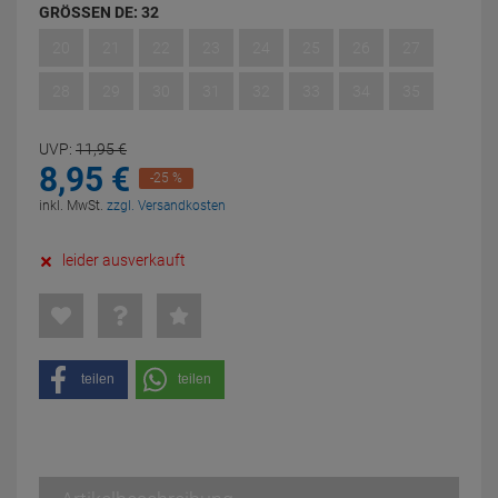
GRÖSSEN DE:
32
20
21
22
23
24
25
26
27
28
29
30
31
32
33
34
35
UVP:
11,
95
€
8,
95
€
-25 %
inkl. MwSt.
zzgl. Versandkosten
leider ausverkauft
teilen
teilen