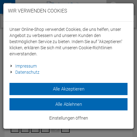
Menü
WIR VERWENDEN COOKIES
Service / Hilfe
Unser Online-Shop verwendet Cookies, die uns helfen, unser
Angebot zu verbessern und unseren Kunden den
bestmöglichen Service zu bieten. Indem Sie auf "Akzeptieren"
klicken, erklären Sie sich mit unseren Cookie-Richtlinien
einverstanden.
Beco Surf- und Badeschuhe kids - 32
Impressum
Datenschutz
türkis/schwarz
Artikel-Nummer:
65245224483
| EAN: 4013368358184
Alle Akzeptieren
Der BBeco Surf- und Badeschuhe kids aus Neopren ist ideal
für Wassersport für Kinder.
Alle Ablehnen
Modelljahr: 2025
Einstellungen öffnen
FARBEN:
TÜRKIS/SCHWARZ