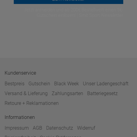
Jetzt anmelden und ab 200€ Bestellwert einen 5€-
Gutschein einlösen! | Smit Sport Newsletter
Kundenservice
Bestpreis
Gutschein
Black Week
Unser Ladengeschäft
Versand & Lieferung
Zahlungsarten
Batteriegesetz
Retoure + Reklamationen
Informationen
Impressum
AGB
Datenschutz
Widerruf