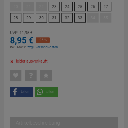
20
21
22
23
24
25
26
27
28
29
30
31
32
33
34
35
UVP:
11,
95
€
8,
95
€
-25 %
inkl. MwSt.
zzgl. Versandkosten
leider ausverkauft
teilen
teilen
Artikelbeschreibung