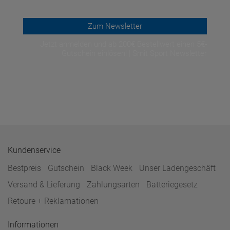
Zum Newsletter
Jetzt anmelden und ab 200€ Bestellwert einen 5€-
Gutschein einlösen! | Smit Sport Newsletter
Kundenservice
Bestpreis
Gutschein
Black Week
Unser Ladengeschäft
Versand & Lieferung
Zahlungsarten
Batteriegesetz
Retoure + Reklamationen
Informationen