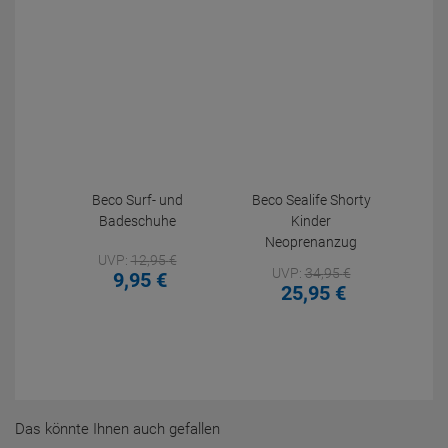
Beco Surf- und
Beco Sealife Shorty
Badeschuhe
Kinder
Neoprenanzug
UVP:
12,
95
€
UVP:
34,
95
€
9,
95
€
25,
95
€
Das könnte Ihnen auch gefallen