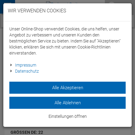
Menü
WIR VERWENDEN COOKIES
Service / Hilfe
Unser Online-Shop verwendet Cookies, die uns helfen, unser
Angebot zu verbessern und unseren Kunden den
bestmöglichen Service zu bieten. Indem Sie auf "Akzeptieren"
klicken, erklären Sie sich mit unseren Cookie-Richtlinien
einverstanden.
Beco Surf- und Badeschuhe kids - 22
Impressum
blau/orange
Datenschutz
Artikel-Nummer:
65245307872
| EAN: 4013368063569
Alle Akzeptieren
Der BBeco Surf- und Badeschuhe kids aus Neopren ist ideal
für Wassersport für Kinder.
Modelljahr: 2025
Alle Ablehnen
FARBEN:
BLAU/ORANGE
Einstellungen öffnen
GRÖSSEN DE:
22