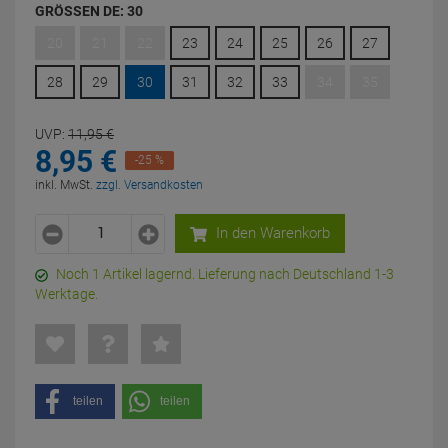
GRÖSSEN DE:
30
20
21
22
23
24
25
26
27
28
29
30
31
32
33
34
35
UVP:
11,
95
€
8,
95
€
-25 %
inkl. MwSt.
zzgl. Versandkosten
In den Warenkorb
Noch 1 Artikel lagernd. Lieferung nach Deutschland 1-3
Werktage.
teilen
teilen