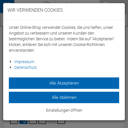
Menü
WIR VERWENDEN COOKIES
Service / Hilfe
Unser Online-Shop verwendet Cookies, die uns helfen, unser
Angebot zu verbessern und unseren Kunden den
bestmöglichen Service zu bieten. Indem Sie auf "Akzeptieren"
klicken, erklären Sie sich mit unseren Cookie-Richtlinien
einverstanden.
Beco Surf- und Badeschuhe kids - 30
Impressum
Datenschutz
blau/orange
Artikel-Nummer:
65245307616
| EAN: 4013368063644
Alle Akzeptieren
Der BBeco Surf- und Badeschuhe kids aus Neopren ist ideal
für Wassersport für Kinder.
Alle Ablehnen
Modelljahr: 2025
Einstellungen öffnen
FARBEN:
BLAU/ORANGE