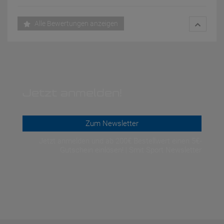
Alle Bewertungen anzeigen
Jetzt anmelden!
Zum Newsletter
Jetzt anmelden und ab 200€ Bestellwert einen 5€-
Gutschein einlösen! | Smit Sport Newsletter