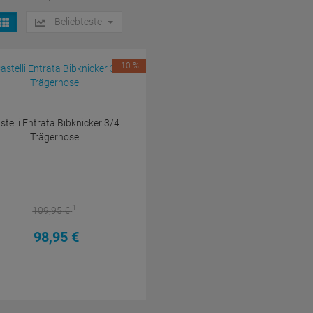
Beliebteste
-10 %
stelli Entrata Bibknicker 3/4
Trägerhose
1
109,
95
€
98,
95
€