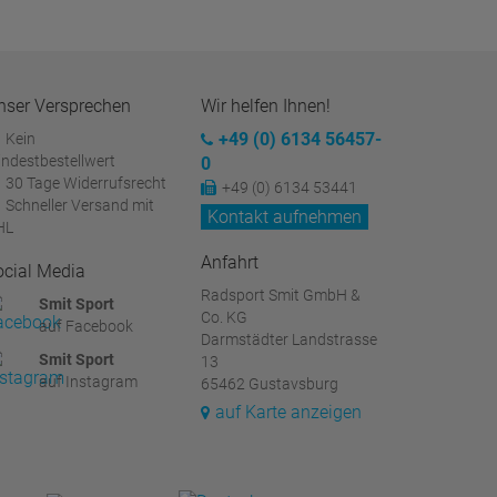
nser Versprechen
Wir helfen Ihnen!
+49 (0) 6134 56457-
Kein
ndestbestellwert
0
30 Tage Widerrufsrecht
+49 (0) 6134 53441
Schneller Versand mit
Kontakt aufnehmen
HL
Anfahrt
ocial Media
Radsport Smit GmbH &
Smit Sport
Co. KG
auf Facebook
Darmstädter Landstrasse
Smit Sport
13
auf Instagram
65462 Gustavsburg
auf Karte anzeigen