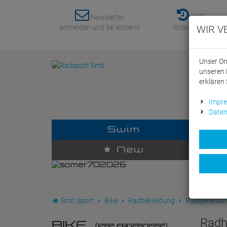
Newsletter
30 Tage
anmelden und 5€ sichern!
Widerrufsrecht
WIR V
Unser On
unseren 
erklären 
Impr
Daten
Swim
D
New
Smit Sport
Bike
Radbekleidung
Radbekleidu
Radh
BIKE
(1282 ERGEBNISSE)