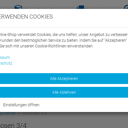
Versandkostenfreie-
Retoure hier
ERWENDEN COOKIES
Lieferung nach
anmelden!
Deutschland ab 100€
line-Shop verwendet Cookies, die uns helfen, unser Angebot zu verbesse
Kunden den bestmöglichen Service zu bieten. Indem Sie auf "Akzeptieren" 
Sie sich mit unseren Cookie-Richtlinien einverstanden.
essum
schutz
ein Swim Team
Bike
Alle Akzeptieren
Marken
Sale
Alle Ablehnen
Einstellungen öffnen
ng Herren
Radhosen 3/4
osen 3/4