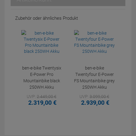
Zubehör oder ähnliches Produkt
ben-e-bike Twentysix
ben-e-bike
E-Power Pro
Twentyfour E-Power
Mountainbike black
FS Mountainbike grey
250WH Akku
250WH Akku
UVP:
2.449,
00
€
UVP:
3.099,
00
€
2.319,
00
€
2.939,
00
€