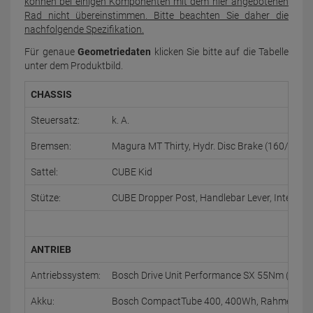
können bei einigen Komponenten mit dem hier angebotenen
Rad nicht übereinstimmen. Bitte beachten Sie daher die
nachfolgende Spezifikation.
Für genaue
Geometriedaten
klicken Sie bitte auf die Tabelle
unter dem Produktbild.
CHASSIS
Steuersatz:
k. A.
Bremsen:
Magura MT Thirty, Hydr. Disc Brake (160/180)
Sattel:
CUBE Kid
Stütze:
CUBE Dropper Post, Handlebar Lever, Internal
ANTRIEB
Antriebssystem:
Bosch Drive Unit Performance SX 55Nm (BDU31)
Akku:
Bosch CompactTube 400, 400Wh, Rahmen, fes