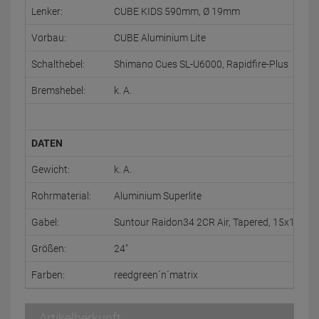
Lenker:
CUBE KIDS 590mm, Ø 19mm
Vorbau:
CUBE Aluminium Lite
Schalthebel:
Shimano Cues SL-U6000, Rapidfire-Plus
Bremshebel:
k. A.
DATEN
Gewicht:
k. A.
Rohrmaterial:
Aluminium Superlite
Gabel:
Suntour Raidon34 2CR Air, Tapered, 15x110,
Größen:
24"
Farben:
reedgreen´n´matrix
Artikelherkunft