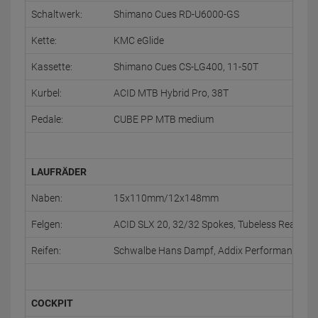
Schaltwerk:
Shimano Cues RD-U6000-GS
Kette:
KMC eGlide
Kassette:
Shimano Cues CS-LG400, 11-50T
Kurbel:
ACID MTB Hybrid Pro, 38T
Pedale:
CUBE PP MTB medium
LAUFRÄDER
Naben:
15x110mm/12x148mm
Felgen:
ACID SLX 20, 32/32 Spokes, Tubeless Ready
Reifen:
Schwalbe Hans Dampf, Addix Performance, Kev
COCKPIT