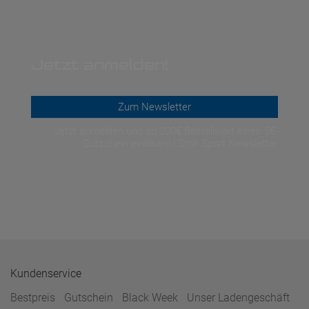
Jetzt anmelden!
Zum Newsletter
Jetzt anmelden und ab 200€ Bestellwert einen 5€-
Gutschein einlösen! | Smit Sport Newsletter
Kundenservice
Bestpreis
Gutschein
Black Week
Unser Ladengeschäft