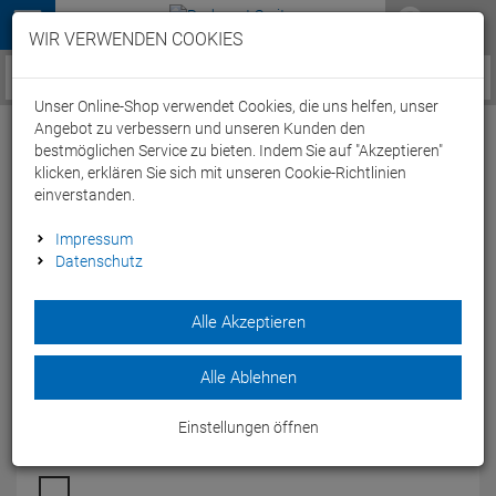
Menü
WIR VERWENDEN COOKIES
Service / Hilfe
Unser Online-Shop verwendet Cookies, die uns helfen, unser
Angebot zu verbessern und unseren Kunden den
bestmöglichen Service zu bieten. Indem Sie auf "Akzeptieren"
klicken, erklären Sie sich mit unseren Cookie-Richtlinien
einverstanden.
Cube Acid 240 Hybrid Rookie SLX 400X
Impressum
Datenschutz
Mountainbike
Artikel-Nummer:
72680
| EAN: 0
Alle Akzeptieren
Leichtes Cube E-Hardtail für Kinder mit Bosch Performance
SX Motor, 400-Wh-Akku, Suntour Federgabel, Shimano Cues
Alle Ablehnen
Schaltung und Magura Scheibenbremsen.
Modelljahr: 2026
Einstellungen öffnen
FARBEN