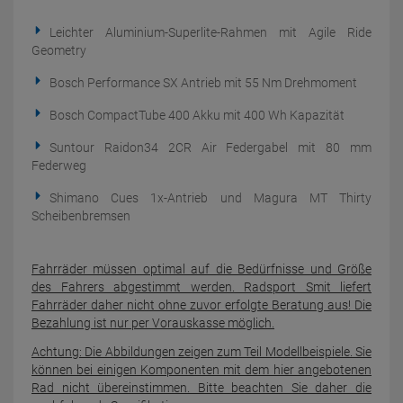
Leichter Aluminium-Superlite-Rahmen mit Agile Ride
Geometry
Bosch Performance SX Antrieb mit 55 Nm Drehmoment
Bosch CompactTube 400 Akku mit 400 Wh Kapazität
Suntour Raidon34 2CR Air Federgabel mit 80 mm
Federweg
Shimano Cues 1x-Antrieb und Magura MT Thirty
Scheibenbremsen
Fahrräder müssen optimal auf die Bedürfnisse und Größe
des Fahrers abgestimmt werden. Radsport Smit liefert
Fahrräder daher nicht ohne zuvor erfolgte Beratung aus! Die
Bezahlung ist nur per Vorauskasse möglich.
Achtung: Die Abbildungen zeigen zum Teil Modellbeispiele. Sie
können bei einigen Komponenten mit dem hier angebotenen
Rad nicht übereinstimmen. Bitte beachten Sie daher die