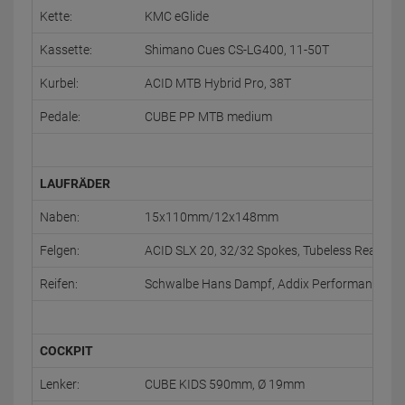
Kette:
KMC eGlide
Kassette:
Shimano Cues CS-LG400, 11-50T
Kurbel:
ACID MTB Hybrid Pro, 38T
Pedale:
CUBE PP MTB medium
LAUFRÄDER
Naben:
15x110mm/12x148mm
Felgen:
ACID SLX 20, 32/32 Spokes, Tubeless Ready
Reifen:
Schwalbe Hans Dampf, Addix Performance, Kev
COCKPIT
Lenker:
CUBE KIDS 590mm, Ø 19mm