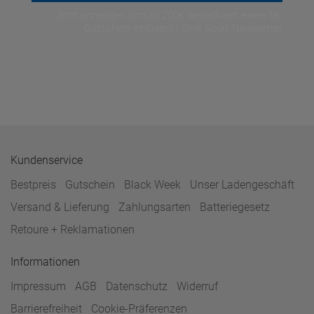
Jetzt anmelden und ab 200€ Bestellwert einen 5€-
Gutschein einlösen! | Smit Sport Newsletter
Kundenservice
Bestpreis
Gutschein
Black Week
Unser Ladengeschäft
Versand & Lieferung
Zahlungsarten
Batteriegesetz
Retoure + Reklamationen
Informationen
Impressum
AGB
Datenschutz
Widerruf
Barrierefreiheit
Cookie-Präferenzen