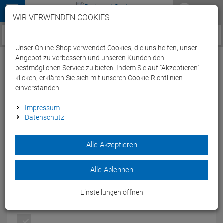
Menü
WIR VERWENDEN COOKIES
Service / Hilfe
Unser Online-Shop verwendet Cookies, die uns helfen, unser
Angebot zu verbessern und unseren Kunden den
bestmöglichen Service zu bieten. Indem Sie auf "Akzeptieren"
klicken, erklären Sie sich mit unseren Cookie-Richtlinien
einverstanden.
Cube Acid 240 Hybrid Rookie SLX 400X
Impressum
Datenschutz
Mountainbike - 24" reedgreen'n'matrix
Artikel-Nummer:
72680412603
| EAN: 4054571499967
Alle Akzeptieren
Leichtes Cube E-Hardtail für Kinder mit Bosch Performance
SX Motor, 400-Wh-Akku, Suntour Federgabel, Shimano Cues
Alle Ablehnen
Schaltung und Magura Scheibenbremsen.
Modelljahr: 2026
Einstellungen öffnen
FARBEN:
REEDGREEN'N'MATRIX