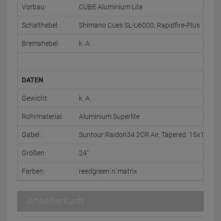
Vorbau:
CUBE Aluminium Lite
Schalthebel:
Shimano Cues SL-U6000, Rapidfire-Plus
Bremshebel:
k. A.
DATEN
Gewicht:
k. A.
Rohrmaterial:
Aluminium Superlite
Gabel:
Suntour Raidon34 2CR Air, Tapered, 15x110,
Größen:
24"
Farben:
reedgreen´n´matrix
Artikelherkunft