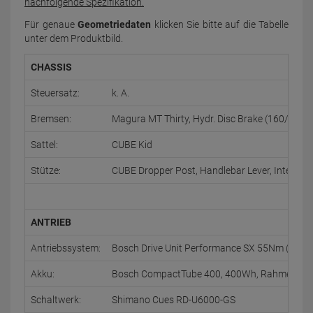
nachfolgende Spezifikation.
Für genaue
Geometriedaten
klicken Sie bitte auf die Tabelle
unter dem Produktbild.
CHASSIS
Steuersatz:
k. A.
Bremsen:
Magura MT Thirty, Hydr. Disc Brake (160/180)
Sattel:
CUBE Kid
Stütze:
CUBE Dropper Post, Handlebar Lever, Internal
ANTRIEB
Antriebssystem:
Bosch Drive Unit Performance SX 55Nm (BDU31)
Akku:
Bosch CompactTube 400, 400Wh, Rahmen, fes
Schaltwerk:
Shimano Cues RD-U6000-GS