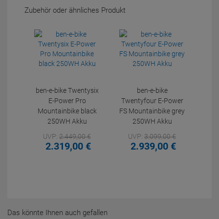
Zubehör oder ähnliches Produkt
ben-e-bike Twentysix
ben-e-bike
E-Power Pro
Twentyfour E-Power
Mountainbike black
FS Mountainbike grey
250WH Akku
250WH Akku
UVP:
2.449,
00
€
UVP:
3.099,
00
€
2.319,
00
€
2.939,
00
€
Das könnte Ihnen auch gefallen