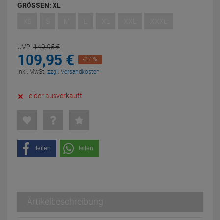
GRÖSSEN:
XL
XS
S
M
L
XL
XXL
XXXL
UVP:
149,
95
€
109,
95
€
-27 %
inkl. MwSt.
zzgl. Versandkosten
leider ausverkauft
teilen
teilen
Artikelbeschreibung