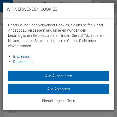
Menü
WIR VERWENDEN COOKIES
Service / Hilfe
Unser Online-Shop verwendet Cookies, die uns helfen, unser
Angebot zu verbessern und unseren Kunden den
bestmöglichen Service zu bieten. Indem Sie auf "Akzeptieren"
klicken, erklären Sie sich mit unseren Cookie-Richtlinien
einverstanden.
Cube Blackline 365 Softshellhose lang - XL
Impressum
Datenschutz
black
Artikel-Nummer:
63722249965
| EAN: 4054571205421
Alle Akzeptieren
Mit der Cube Blackline Softshellhose lang bist Du bei Wind
und Wetter bestens geschützt.
Alle Ablehnen
Modelljahr: 2025
Einstellungen öffnen
FARBEN:
BLACK