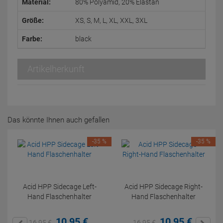
Material:
80% Polyamid, 20% Elastan
Größe:
XS, S, M, L, XL, XXL, 3XL
Farbe:
black
Artikelherkunft
Das könnte Ihnen auch gefallen
-35 %
-35 %
Acid HPP Sidecage Left-
Acid HPP Sidecage Right-
Hand Flaschenhalter
Hand Flaschenhalter
10,
95
€
10,
95
€
16,
95
€
16,
95
€