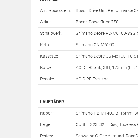
Antriebssystem:
Bosch Drive Unit Performance C
Akku:
Bosch PowerTube 750
Schaltwerk:
Shimano Deore RD-M6100-SGS, 
Kette:
Shimano CN-M6100
Kassette:
Shimano Deore CS-M6100, 10-5
Kurbel:
ACID E-Crank, 38T, 175mm (EE:
Pedale:
ACID PP Trekking
LAUFRÄDER
Naben:
Shimano HB-MT400-B, 15mm, Boo
Felgen:
CUBE EX23, 32H, Disc, Tubeless
Reifen:
Schwalbe G-One Allround, RaceG