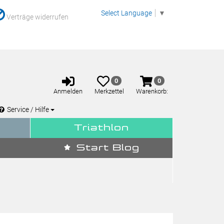
Select Language
▼
Verträge widerrufen
Anmelden
Merkzettel
Warenkorb
0
0
aufklappen
aufklappen
Anmelden
Merkzettel
Warenkorb:
Service / Hilfe
Triathlon
Start Blog