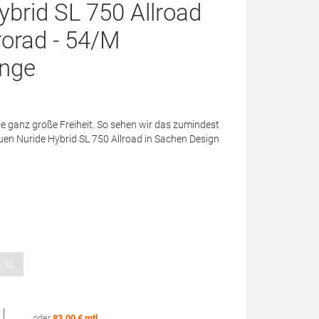
brid SL 750 Allroad
rorad - 54/M
ange
 die ganz große Freiheit. So sehen wir das zumindest
en Nuride Hybrid SL 750 Allroad in Sachen Design
/XL
oder
83.00 € mtl.