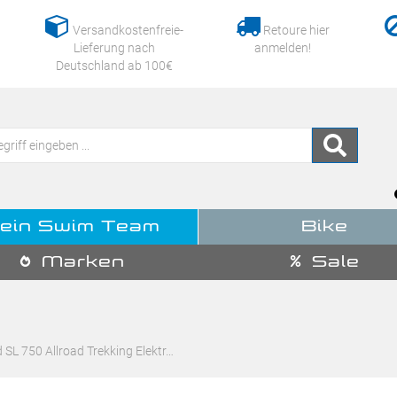
Versandkostenfreie-
Retoure hier
Lieferung nach
anmelden!
Deutschland ab 100€
ein Swim Team
Bike
Marken
Sale
 SL 750 Allroad Trekking Elektr…