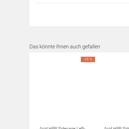
Das könnte Ihnen auch gefallen
-35 %
Acid HPP Sidecage Left-
Acid HPP Sid