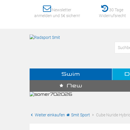
Newsletter
30 Tage
anmelden und 5€ sichern!
Widerrufsrecht
Swim
D
New
Weiter einkaufen
Smit Sport
Cube Nuride Hybrid