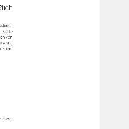
tich
iedenen
sitzt -
een von
aufwand
n einem
r daher