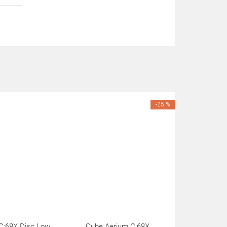
-25 %
C:68X Disc Low
Cube Aerium C:68X