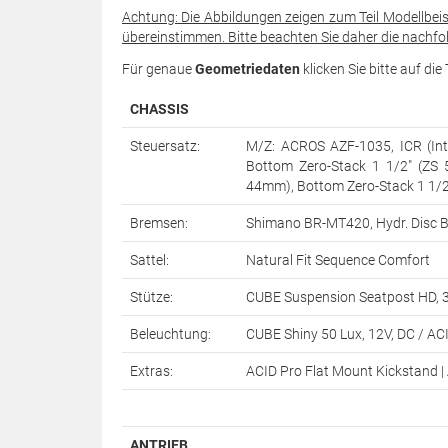
Achtung: Die Abbildungen zeigen zum Teil Modellbei
übereinstimmen. Bitte beachten Sie daher die nachfol
Für genaue
Geometriedaten
klicken Sie bitte auf di
CHASSIS
Steuersatz:
M/Z: ACROS AZF-1035, ICR (Int
Bottom Zero-Stack 1 1/2" (ZS 
44mm), Bottom Zero-Stack 1 1/
Bremsen:
Shimano BR-MT420, Hydr. Disc B
Sattel:
Natural Fit Sequence Comfort
Stütze:
CUBE Suspension Seatpost HD,
Beleuchtung:
CUBE Shiny 50 Lux, 12V, DC / AC
Extras:
ACID Pro Flat Mount Kickstand 
ANTRIEB