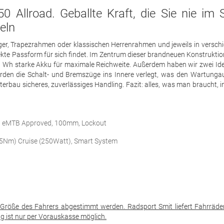
 Allroad. Geballte Kraft, die Sie nie im S
eln
eiger, Trapezrahmen oder klassischen Herrenrahmen und jeweils in versch
kte Passform für sich findet. Im Zentrum dieser brandneuen Konstruktion 
750 Wh starke Akku für maximale Reichweite. Außerdem haben wir zwei Id
rden die Schalt- und Bremszüge ins Innere verlegt, was den Wartung
erbau sicheres, zuverlässiges Handling. Fazit: alles, was man braucht, i
m, eMTB Approved, 100mm, Lockout
85Nm) Cruise (250Watt), Smart System
Größe des Fahrers abgestimmt werden. Radsport Smit liefert Fahrräde
g ist nur per Vorauskasse möglich.