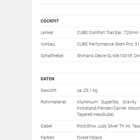
COCKPIT
Lenker:
CUBE Comfort Trail Bar, 720mm
Vorbau:
CUBE Performance Stem Pro, 3
Schalthebel:
Shimano Deore SL-M6100-IR, Dire
DATEN
Gewicht:
ca. 25,1 kg
Rohrmaterial:
Aluminium Superlite, Gravity
Kickstand/Fender/Carrier Mount
Tapered Headtube)
Gabel:
RockShox Judy Silver TK Air, 
Farben:
forest'n'black