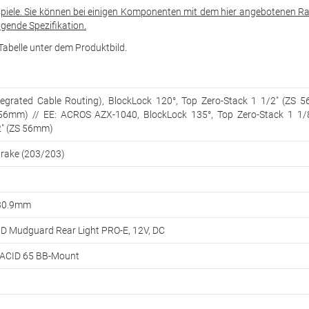
spiele. Sie können bei einigen Komponenten mit dem hier angebotenen Ra
gende Spezifikation.
e Tabelle unter dem Produktbild.
egrated Cable Routing), BlockLock 120°, Top Zero-Stack 1 1/2" (ZS 
56mm) // EE: ACROS AZX-1040, BlockLock 135°, Top Zero-Stack 1 1/
2" (ZS 56mm)
rake (203/203)
 30.9mm
ID Mudguard Rear Light PRO-E, 12V, DC
| ACID 65 BB-Mount