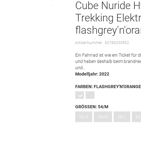
Cube Nuride Hy
Trekking Elekt
flashgrey'n'or
Artikel-Nummer:
63789255952
Ein Fahrrad ist wie ein Ticket für
und haben deshalb beim brandneu
und…
Modelljahr: 2022
FARBEN:
FLASHGREY'N'ORANGE
GRÖSSEN:
54/M
50/S
54/M
58/L
62