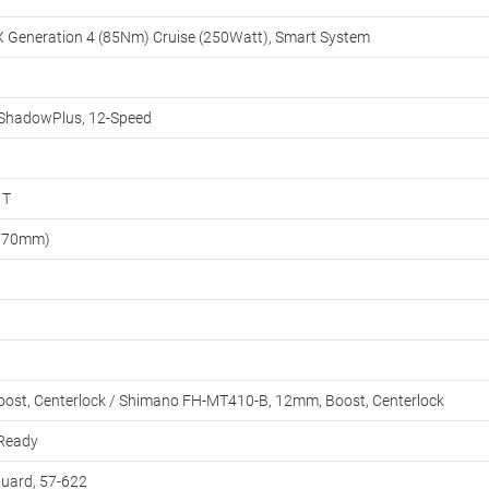
X Generation 4 (85Nm) Cruise (250Watt), Smart System
ShadowPlus, 12-Speed
1T
 170mm)
st, Centerlock / Shimano FH-MT410-B, 12mm, Boost, Centerlock
 Ready
uard, 57-622