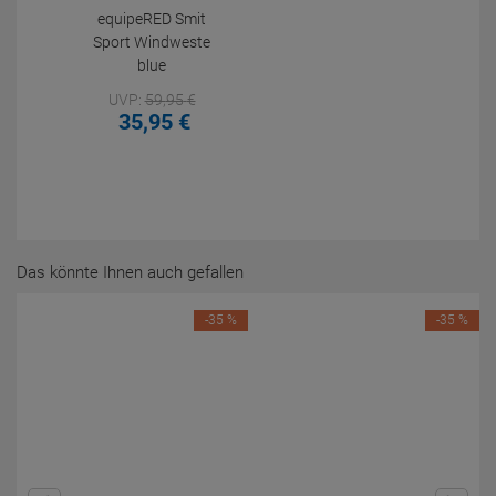
equipeRED Smit
Sport Windweste
blue
UVP:
59,
95
€
35,
95
€
Das könnte Ihnen auch gefallen
-35 %
-35 %