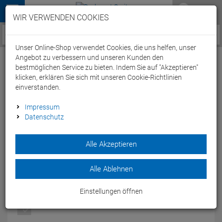
Menü
WIR VERWENDEN COOKIES
Service / Hilfe
Unser Online-Shop verwendet Cookies, die uns helfen, unser
Angebot zu verbessern und unseren Kunden den
bestmöglichen Service zu bieten. Indem Sie auf "Akzeptieren"
klicken, erklären Sie sich mit unseren Cookie-Richtlinien
einverstanden.
Cube Teamline CMPT Trikot kurzarm - M
Impressum
Datenschutz
blue'n'red'n'grey
Artikel-Nummer:
63727252938
| EAN: 4054571202963
Alle Akzeptieren
Mit dem Cube Teamline CMPT Trikot hast Du die beste
Performance und einen tollen Style.
Alle Ablehnen
Modelljahr: 2025
Einstellungen öffnen
FARBEN:
BLUE'N'RED'N'GREY