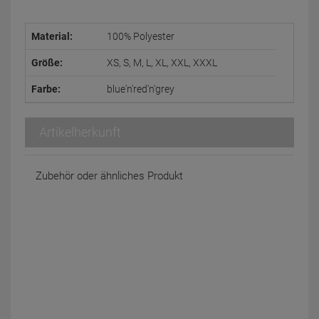
Material:
100% Polyester
Größe:
XS, S, M, L, XL, XXL, XXXL
Farbe:
blue'n'red'n'grey
Artikelherkunft
Zubehör oder ähnliches Produkt