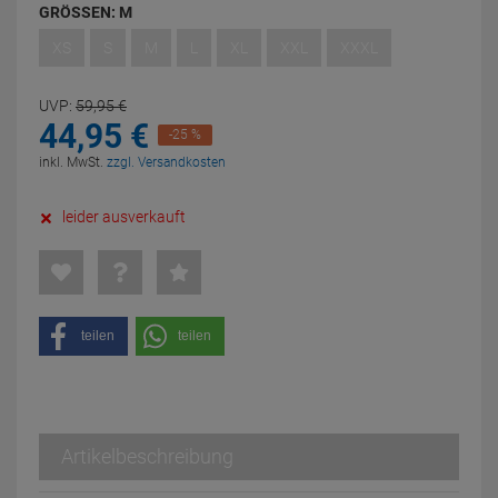
GRÖSSEN:
M
XS
S
M
L
XL
XXL
XXXL
UVP:
59,
95
€
44,
95
€
-25 %
inkl. MwSt.
zzgl. Versandkosten
leider ausverkauft
teilen
teilen
Artikelbeschreibung