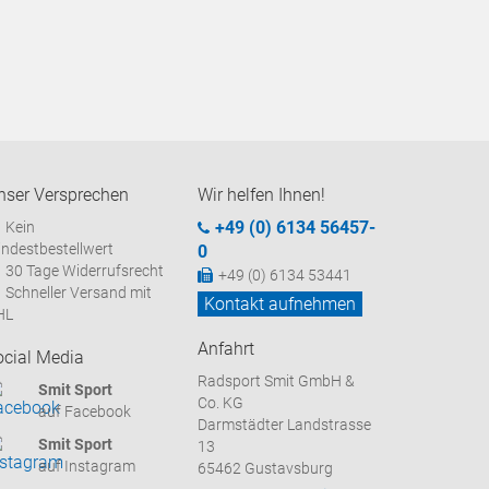
nser Versprechen
Wir helfen Ihnen!
+49 (0) 6134 56457-
Kein
ndestbestellwert
0
30 Tage Widerrufsrecht
+49 (0) 6134 53441
Schneller Versand mit
Kontakt aufnehmen
HL
Anfahrt
ocial Media
Radsport Smit GmbH &
Smit Sport
Co. KG
auf Facebook
Darmstädter Landstrasse
Smit Sport
13
auf Instagram
65462 Gustavsburg