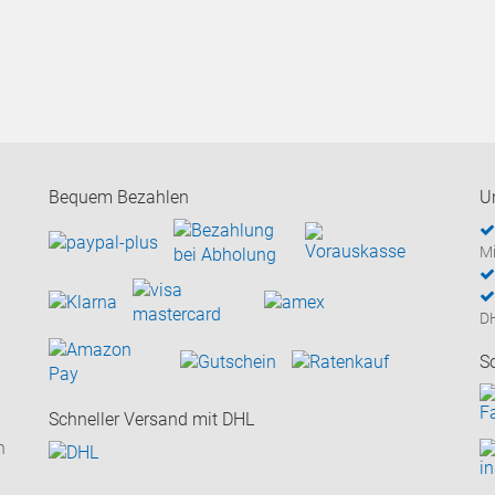
Bequem Bezahlen
U
Mi
D
S
Schneller Versand mit DHL
n