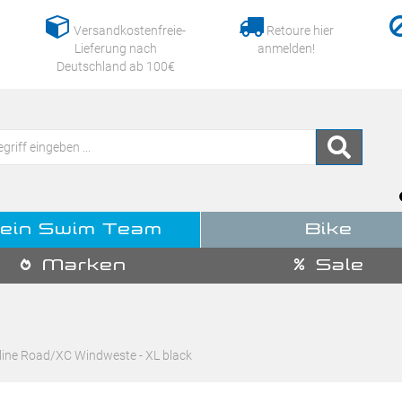
Versandkostenfreie-
Retoure hier
Lieferung nach
anmelden!
Deutschland ab 100€
ein Swim Team
Bike
Marken
Sale
ine Road/XC Windweste - XL black