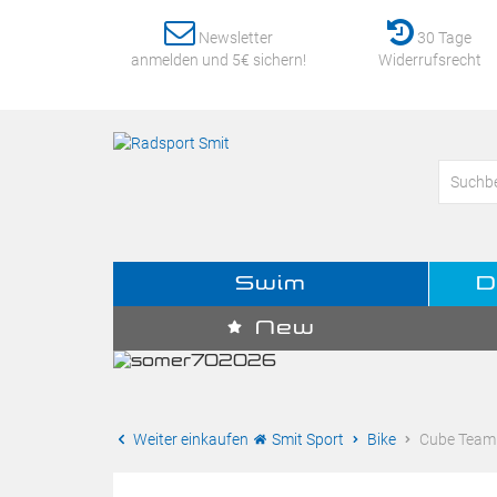
Newsletter
30 Tage
anmelden und 5€ sichern!
Widerrufsrecht
Swim
D
New
Weiter einkaufen
Smit Sport
Bike
Cube Teaml