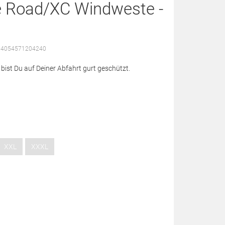
e Road/XC Windweste -
: 4054571204240
ist Du auf Deiner Abfahrt gurt geschützt.
XXL
XXXL