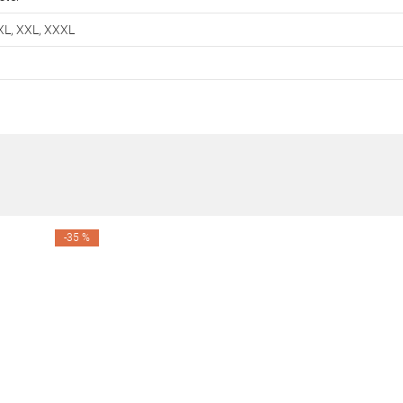
 XL, XXL, XXXL
-35 %