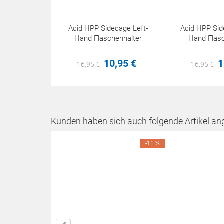
Acid HPP Sidecage Left-
Acid HPP Sid
Hand Flaschenhalter
Hand Flasc
10,
95
€
1
16,
95
€
16,
95
€
Kunden haben sich auch folgende Artikel an
-11 %