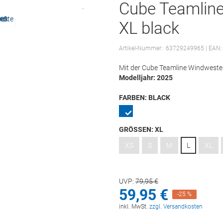
Cube Teamlin
XL black
Artikel-Nummer:
63729249965
| EAN
Mit der Cube Teamline Windweste b
Modelljahr: 2025
FARBEN:
BLACK
GRÖSSEN:
XL
XS
S
M
L
XL
UVP:
79,
95
€
59,
95
€
-25 %
inkl. MwSt.
zzgl. Versandkosten