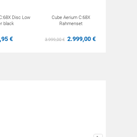
C:68X Disc Low
Cube Aerium C:68X
r black
Rahmenset
,
95
€
2.999,
00
€
3.999,
00
€