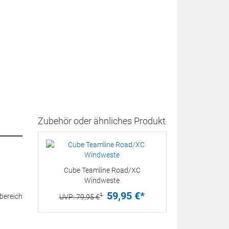
Zubehör oder ähnliches Produkt
Cube Teamline Road/XC
Windweste
59,
95
€
*
1
bereich
UVP:
79,
95
€