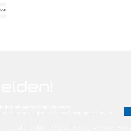
ngen
elden!
eiten - wir sagen es Ihnen als erstes!
nichts, wenn wir Neuigkeiten in Sachen Schwimmbekleidung und
Jetzt anmelden und ab 200€ Bestellwert einen 5€-Gut