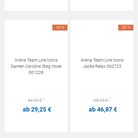
-35 %
-25 %
Arena Team Line Icons
Arena Team Line Icons
Damen Caroline Steg Hose
Jacke Relax 002723
001228
1
1
44,
95
€
66,
95
€
ab
29,
25
€
ab
46,
87
€