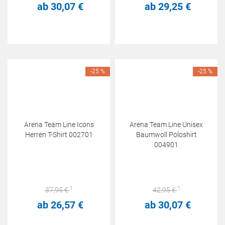
ab
30,
07
€
ab
29,
25
€
-25 %
-25 %
Arena Team Line Icons
Arena Team Line Unisex
Herren T-Shirt 002701
Baumwoll Poloshirt
004901
1
1
37,
95
€
42,
95
€
ab
26,
57
€
ab
30,
07
€