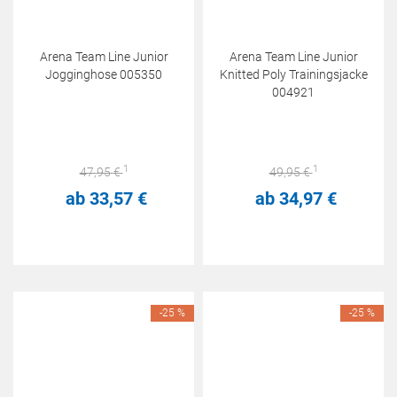
Arena Team Line Junior
Arena Team Line Junior
Jogginghose 005350
Knitted Poly Trainingsjacke
004921
1
1
47,
95
€
49,
95
€
ab
33,
57
€
ab
34,
97
€
-25 %
-25 %