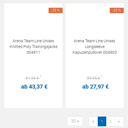
-25 %
-25 %
Arena Team Line Unisex
Arena Team Line Unisex
Knitted Poly Trainingsjacke
Longsleeve
004911
Kapuzenpullover 004903
1
1
61,
95
€
39,
95
€
ab
43,
37
€
ab
27,
97
€
30
1
2