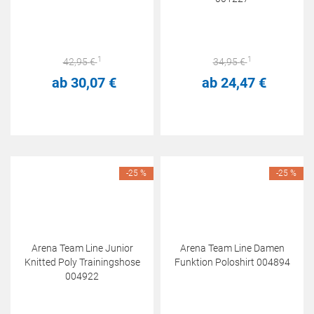
1
1
42,
95
€
34,
95
€
ab
30,
07
€
ab
24,
47
€
-25 %
-25 %
Arena Team Line Junior
Arena Team Line Damen
Knitted Poly Trainingshose
Funktion Poloshirt 004894
004922