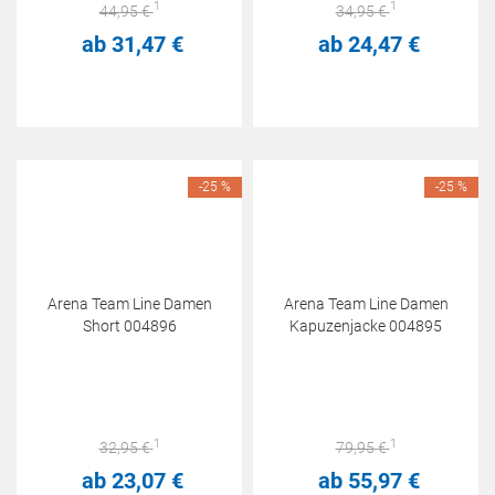
1
1
44,
95
€
34,
95
€
ab
31,
47
€
ab
24,
47
€
-25 %
-25 %
Arena Team Line Damen
Arena Team Line Damen
Short 004896
Kapuzenjacke 004895
1
1
32,
95
€
79,
95
€
ab
23,
07
€
ab
55,
97
€