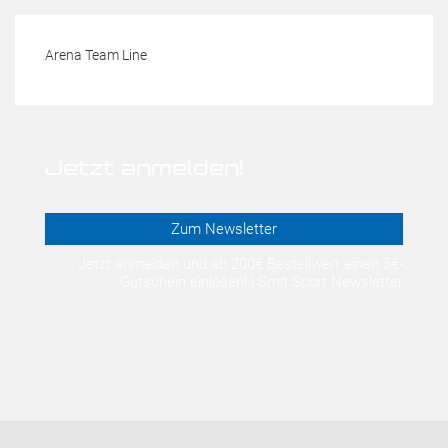
Arena Team Line
Jetzt anmelden!
Zum Newsletter
Jetzt anmelden und ab 200€ Bestellwert einen 5€-
Gutschein einlösen! | Smit Sport Newsletter