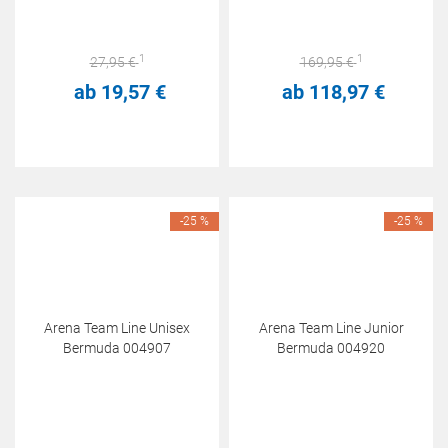
1
1
27,
95
€
169,
95
€
ab
19,
57
€
ab
118,
97
€
-25 %
-25 %
Arena Team Line Unisex
Arena Team Line Junior
Bermuda 004907
Bermuda 004920