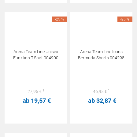
-25 %
-25 %
Arena Team Line Unisex
Arena Team Line Icons
Funktion T-Shirt 004900
Bermuda Shorts 004298
1
1
27,
95
€
46,
95
€
ab
19,
57
€
ab
32,
87
€