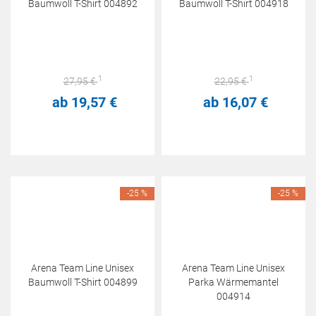
Baumwoll T-Shirt 004892
Baumwoll T-Shirt 004918
1
1
27,
95
€
22,
95
€
ab
19,
57
€
ab
16,
07
€
-25 %
-25 %
Arena Team Line Unisex
Arena Team Line Unisex
Baumwoll T-Shirt 004899
Parka Wärmemantel
004914