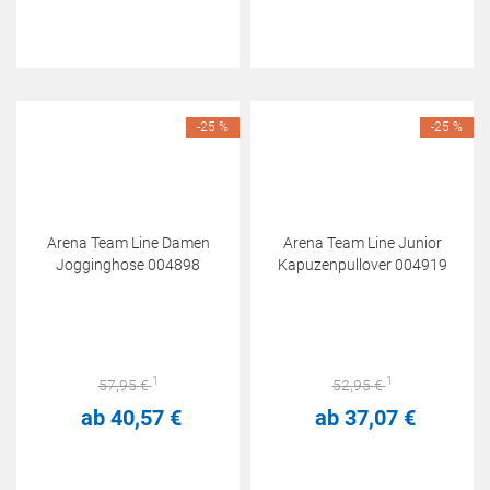
-25 %
-25 %
Arena Team Line Damen
Arena Team Line Junior
Jogginghose 004898
Kapuzenpullover 004919
1
1
57,
95
€
52,
95
€
ab
40,
57
€
ab
37,
07
€