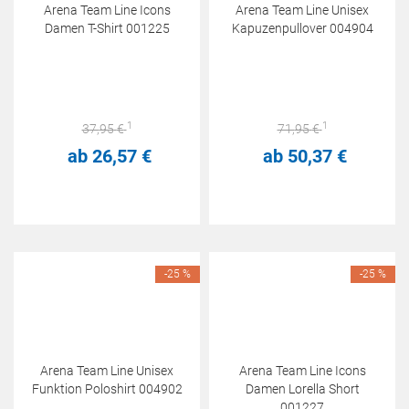
Arena Team Line Icons
Arena Team Line Unisex
Damen T-Shirt 001225
Kapuzenpullover 004904
1
1
37,
95
€
71,
95
€
ab
26,
57
€
ab
50,
37
€
-25 %
-25 %
Arena Team Line Unisex
Arena Team Line Icons
Funktion Poloshirt 004902
Damen Lorella Short
001227