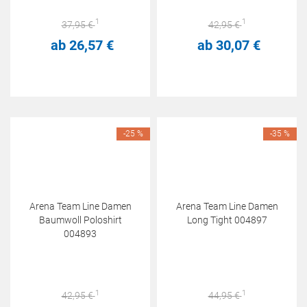
1
1
37,
95
€
42,
95
€
ab
26,
57
€
ab
30,
07
€
-25 %
-35 %
Arena Team Line Damen
Arena Team Line Damen
Baumwoll Poloshirt
Long Tight 004897
004893
1
1
42,
95
€
44,
95
€