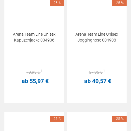
-25 %
-25 %
Arena Team Line Unisex
Arena Team Line Unisex
Kapuzenjacke 004906
Jogginghose 004908
1
1
79,
95
€
57,
95
€
ab
55,
97
€
ab
40,
57
€
-25 %
-25 %