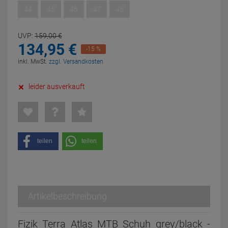
44
45
46
47
48
UVP:
159,
00
€
134,
95
€
-15 %
inkl. MwSt.
zzgl. Versandkosten
leider ausverkauft
teilen
teilen
Artikelbeschreibung
Fizik Terra Atlas MTB Schuh grey/black -