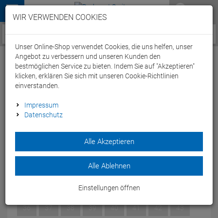
Menü
WIR VERWENDEN COOKIES
Service / Hilfe
Unser Online-Shop verwendet Cookies, die uns helfen, unser
Angebot zu verbessern und unseren Kunden den
bestmöglichen Service zu bieten. Indem Sie auf "Akzeptieren"
klicken, erklären Sie sich mit unseren Cookie-Richtlinien
einverstanden.
Fizik Terra Atlas MTB Schuh grey/black -
Impressum
Datenschutz
38
Artikel-Nummer:
64124049752
| EAN: 0
Alle Akzeptieren
TERRA ATLAS ist der vielseitiger und zuverlässiger Allrounder
für Gravel, Mountainbiking und mehr.
Alle Ablehnen
Modelljahr: 2024
Einstellungen öffnen
GRÖSSE:
38
36
37
38
39
40
41
42
43