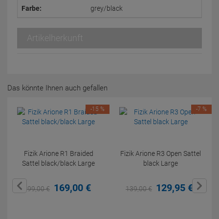
Farbe:
grey/black
Artikelherkunft
Das könnte Ihnen auch gefallen
-15 %
-7 %
Fizik Arione R1 Braided
Fizik Arione R3 Open Sattel
Sattel black/black Large
black Large
169,
00
€
129,
95
€
199,
00
€
139,
00
€