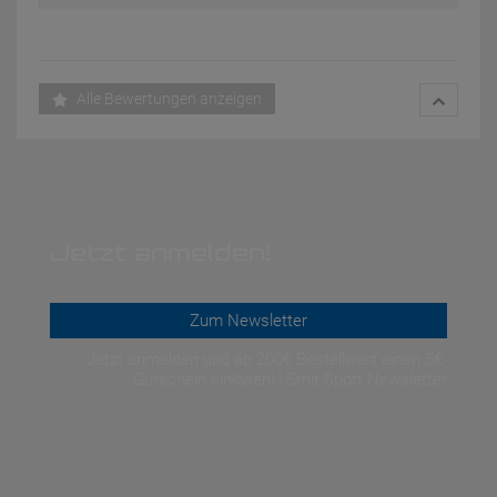
Alle Bewertungen anzeigen
Jetzt anmelden!
Zum Newsletter
Jetzt anmelden und ab 200€ Bestellwert einen 5€-
Gutschein einlösen! | Smit Sport Newsletter