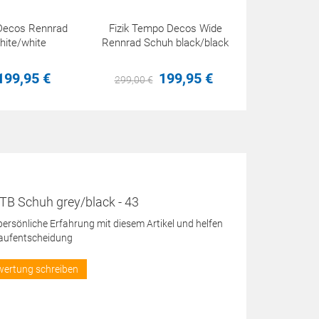
 Decos Rennrad
Fizik Tempo Decos Wide
hite/white
Rennrad Schuh black/black
199,
95
€
199,
95
€
299,
00
€
MTB Schuh grey/black - 43
 persönliche Erfahrung mit diesem Artikel und helfen
Kaufentscheidung
wertung schreiben