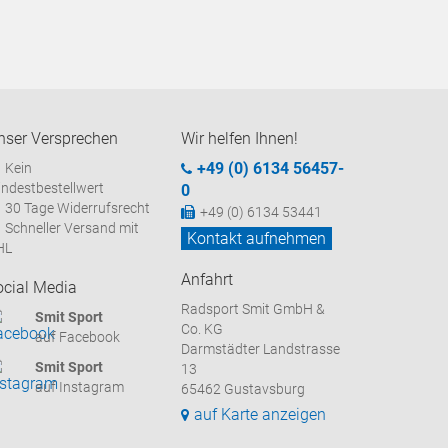
nser Versprechen
Wir helfen Ihnen!
+49 (0) 6134 56457-
Kein
ndestbestellwert
0
30 Tage Widerrufsrecht
+49 (0) 6134 53441
Schneller Versand mit
Kontakt aufnehmen
HL
Anfahrt
ocial Media
Radsport Smit GmbH &
Smit Sport
Co. KG
auf Facebook
Darmstädter Landstrasse
Smit Sport
13
auf Instagram
65462 Gustavsburg
auf Karte anzeigen