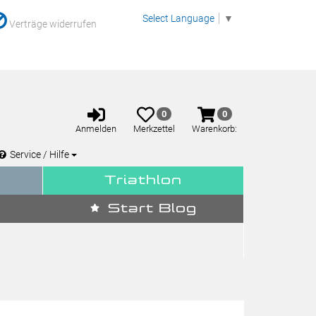
Select Language
▼
Verträge widerrufen
Anmelden
Merkzettel
Warenkorb
0
0
aufklappen
aufklappen
Anmelden
Merkzettel
Warenkorb:
Service / Hilfe
Triathlon
Start Blog