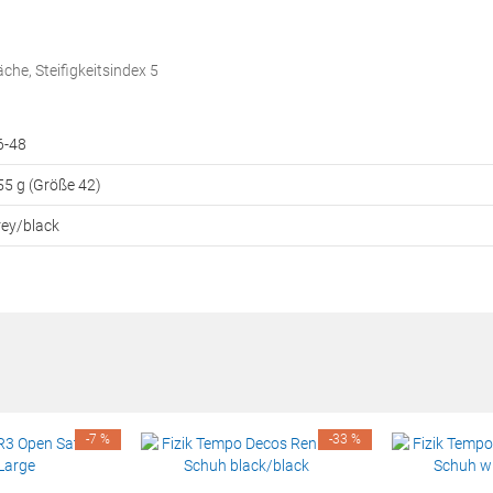
che, Steifigkeitsindex 5
6-48
55 g (Größe 42)
rey/black
-7 %
-33 %