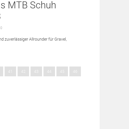
tlas MTB Schuh
3
 0
nd zuverlässiger Allrounder für Gravel,
41
42
43
44
45
46