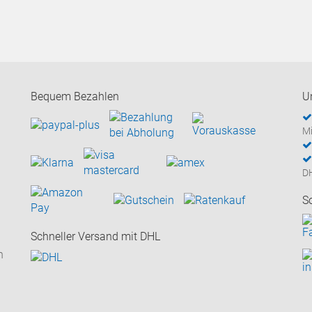
Bequem Bezahlen
U
Mi
D
S
Schneller Versand mit DHL
n