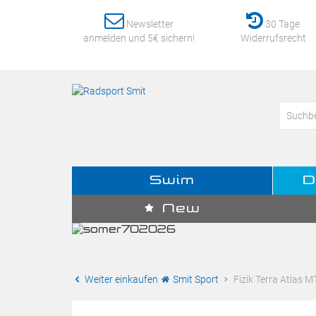
Newsletter
30 Tage
anmelden und 5€ sichern!
Widerrufsrecht
Swim
D
New
Weiter einkaufen
Smit Sport
Fizik Terra Atlas M