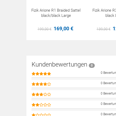
Fizik Arione R1 Braided Sattel
Fizik Arione R
black/black Large
black 
169,
00
€
1
199,
00
€
139,
00
€
Kundenbewertungen
0
0 Bewertu
0 Bewertu
0 Bewertu
0 Bewertu
0 Bewertu