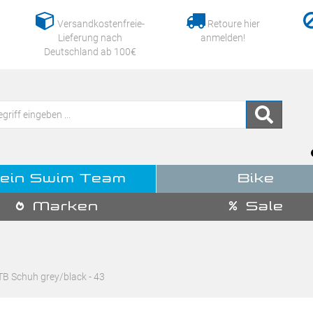
Versandkostenfreie-
Retoure hier
Lieferung nach
anmelden!
Deutschland ab 100€
ein Swim Team
Bike
Marken
Sale
TB Schuh grey/black - 43