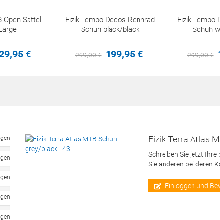
3 Open Sattel
Fizik Tempo Decos Rennrad
Fizik Tempo
Large
Schuh black/black
Schuh w
29,
95
€
199,
95
€
299,
00
€
299,
00
€
Fizik Terra Atlas 
ngen
Schreiben Sie jetzt Ihre
ngen
Sie anderen bei deren 
ngen
Einloggen und Be
ngen
ngen