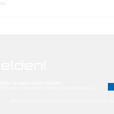
elden!
eiten - wir sagen es Ihnen als erstes!
nichts, wenn wir Neuigkeiten in Sachen Schwimmbekleidung und
Jetzt anmelden und ab 200€ Bestellwert einen 5€-Gut