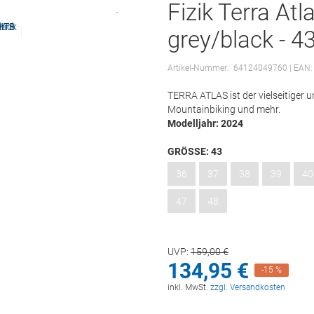
Fizik Terra A
grey/black - 4
Artikel-Nummer:
64124049760
| EAN:
TERRA ATLAS ist der vielseitiger u
Mountainbiking und mehr.
Modelljahr: 2024
GRÖSSE:
43
36
37
38
39
40
47
48
UVP:
159,
00
€
134,
95
€
-15 %
inkl. MwSt.
zzgl. Versandkosten