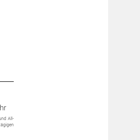
hr
nd All-
tägigen