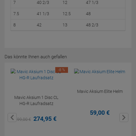
7
40 2/3
12
47 1/3
7.5
41 1/3
12.5
48
8
42
13
48 2/3
Das könnte Ihnen auch gefallen
-8 %
Mavic Aksium Elite Helm
Mavic Aksium 1 Disc CL
HG-R Laufradsatz
59,
00
€
274,
95
€
299,
00
€