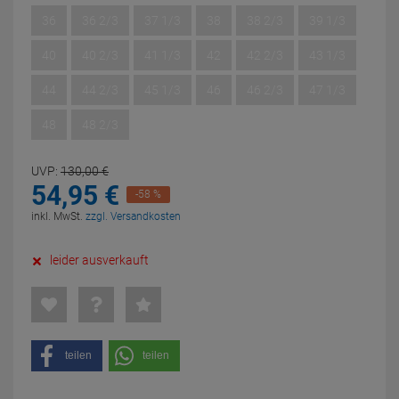
36
36 2/3
37 1/3
38
38 2/3
39 1/3
40
40 2/3
41 1/3
42
42 2/3
43 1/3
44
44 2/3
45 1/3
46
46 2/3
47 1/3
48
48 2/3
UVP:
130,
00
€
54,
95
€
-58 %
inkl. MwSt.
zzgl. Versandkosten
leider ausverkauft
teilen
teilen