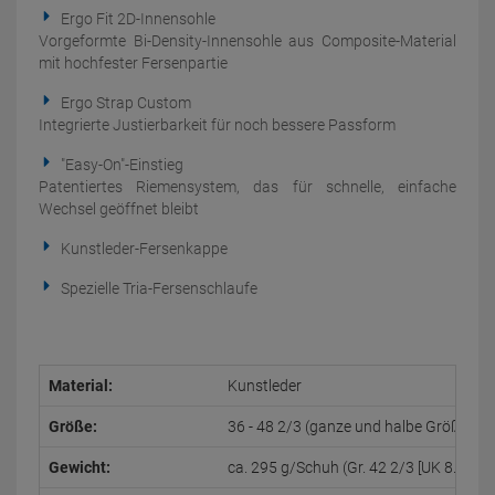
Ergo Fit 2D-Innensohle
Vorgeformte Bi-Density-Innensohle aus Composite-Material
mit hochfester Fersenpartie
Ergo Strap Custom
Integrierte Justierbarkeit für noch bessere Passform
"Easy-On"-Einstieg
Patentiertes Riemensystem, das für schnelle, einfache
Wechsel geöffnet bleibt
Kunstleder-Fersenkappe
Spezielle Tria-Fersenschlaufe
Material:
Kunstleder
Größe:
36 - 48 2/3 (ganze und halbe Größen) (U
Gewicht:
ca. 295 g/Schuh (Gr. 42 2/3 [UK 8.5])