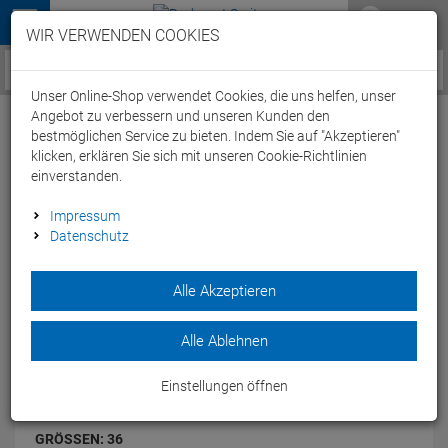
Menü
WIR VERWENDEN COOKIES
Service / Hilfe
Unser Online-Shop verwendet Cookies, die uns helfen, unser
Angebot zu verbessern und unseren Kunden den
bestmöglichen Service zu bieten. Indem Sie auf "Akzeptieren"
klicken, erklären Sie sich mit unseren Cookie-Richtlinien
einverstanden.
Mavic Tri Race Triathlon Schuh - 36
Impressum
Datenschutz
white/black
Artikel-Nummer:
40543007236
Alle Akzeptieren
Unschlagbares Preis/Leistungs-Verhältnis.
Modelljahr: 2015
Alle Ablehnen
FARBEN:
WHITE/BLACK
Einstellungen öffnen
GRÖSSEN:
36