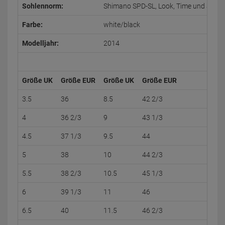
Sohlennorm:
Shimano SPD-SL, Look, Time und Spee
Farbe:
white/black
Modelljahr:
2014
Größe UK
Größe EUR
Größe UK
Größe EUR
3.5
36
8.5
42 2/3
4
36 2/3
9
43 1/3
4.5
37 1/3
9.5
44
5
38
10
44 2/3
5.5
38 2/3
10.5
45 1/3
6
39 1/3
11
46
6.5
40
11.5
46 2/3