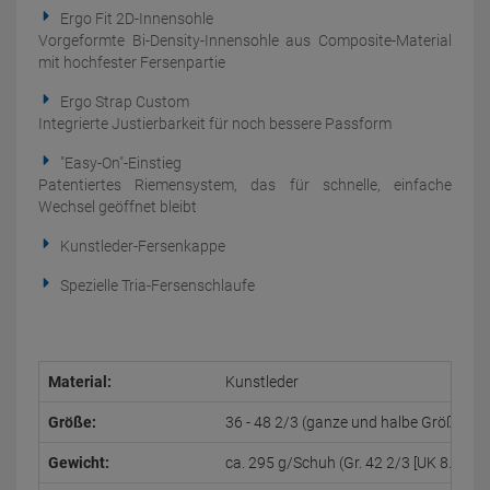
Ergo Fit 2D-Innensohle
Vorgeformte Bi-Density-Innensohle aus Composite-Material
mit hochfester Fersenpartie
Ergo Strap Custom
Integrierte Justierbarkeit für noch bessere Passform
"Easy-On"-Einstieg
Patentiertes Riemensystem, das für schnelle, einfache
Wechsel geöffnet bleibt
Kunstleder-Fersenkappe
Spezielle Tria-Fersenschlaufe
Material:
Kunstleder
Größe:
36 - 48 2/3 (ganze und halbe Größen) (U
Gewicht:
ca. 295 g/Schuh (Gr. 42 2/3 [UK 8.5])