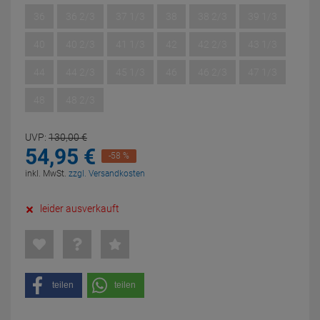
36
36 2/3
37 1/3
38
38 2/3
39 1/3
40
40 2/3
41 1/3
42
42 2/3
43 1/3
44
44 2/3
45 1/3
46
46 2/3
47 1/3
48
48 2/3
UVP:
130,
00
€
54,
95
€
-58 %
inkl. MwSt.
zzgl. Versandkosten
leider ausverkauft
teilen
teilen