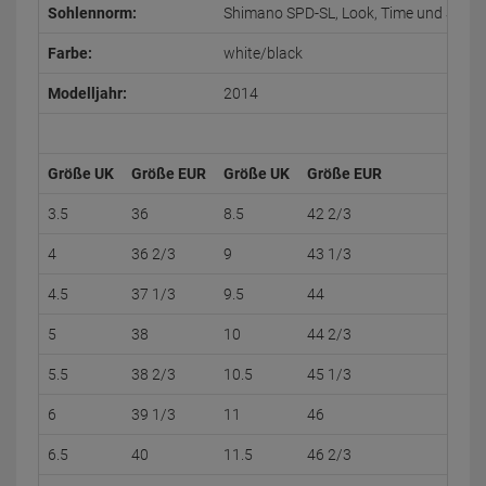
Sohlennorm:
Shimano SPD-SL, Look, Time und Spee
Farbe:
white/black
Modelljahr:
2014
Größe UK
Größe EUR
Größe UK
Größe EUR
3.5
36
8.5
42 2/3
4
36 2/3
9
43 1/3
4.5
37 1/3
9.5
44
5
38
10
44 2/3
5.5
38 2/3
10.5
45 1/3
6
39 1/3
11
46
6.5
40
11.5
46 2/3