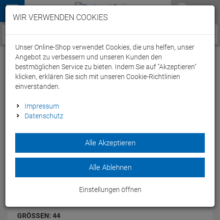
Menü
WIR VERWENDEN COOKIES
Service / Hilfe
Unser Online-Shop verwendet Cookies, die uns helfen, unser
Angebot zu verbessern und unseren Kunden den
bestmöglichen Service zu bieten. Indem Sie auf "Akzeptieren"
klicken, erklären Sie sich mit unseren Cookie-Richtlinien
einverstanden.
Mavic Tri Race Triathlon Schuh - 44
Impressum
Datenschutz
white/black
Artikel-Nummer:
40543008412
Alle Akzeptieren
Unschlagbares Preis/Leistungs-Verhältnis.
Modelljahr: 2015
Alle Ablehnen
FARBEN:
WHITE/BLACK
Einstellungen öffnen
GRÖSSEN:
44