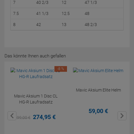
7
40 2/3
12
47 1/3
7.5
41 1/3
12.5
48
8
42
13
48 2/3
Das könnte Ihnen auch gefallen
-8 %
Mavic Aksium Elite Helm
Mavic Aksium 1 Disc CL
HG-R Laufradsatz
59,
00
€
274,
95
€
299,
00
€