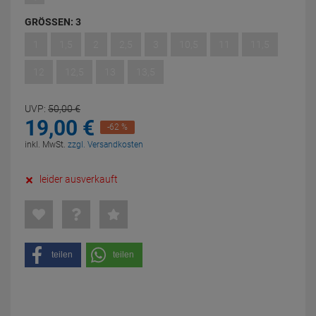
GRÖSSEN:
3
1
1,5
2
2,5
3
10,5
11
11,5
12
12,5
13
13,5
UVP:
50,
00
€
19,
00
€
-62 %
inkl. MwSt.
zzgl. Versandkosten
leider ausverkauft
teilen
teilen