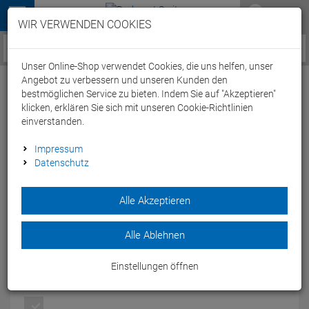
Menü
WIR VERWENDEN COOKIES
Service / Hilfe
Unser Online-Shop verwendet Cookies, die uns helfen, unser
Angebot zu verbessern und unseren Kunden den
bestmöglichen Service zu bieten. Indem Sie auf "Akzeptieren"
klicken, erklären Sie sich mit unseren Cookie-Richtlinien
einverstanden.
New Balance KJ890 Laufschuh - 3
Impressum
Datenschutz
blue/green
Artikel-Nummer:
44187122445
Alle Akzeptieren
Blau-grüner Laufschuh von NBR für Kinder mit
unterstützender Zwischensohle und polsterndem
Alle Ablehnen
Fersenkissen.
Modelljahr: 2014
Einstellungen öffnen
FARBEN:
BLUE/GREEN