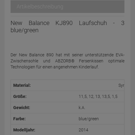
Artikelbeschreibung
New Balance KJ890 Laufschuh - 3
blue/green
Der New Balance 890 hat mit seiner unterstützende EVA-
Zwischensohle und ABZORB® Fersenkissen optimale
Technologien für einen angenehmen Kinderlauf.
Material:
Syntheti
Größe:
11,5, 12, 13, 13,5, 1,5
Gewicht:
k.A.
Farbe:
blue/green
Modelljahr:
2014