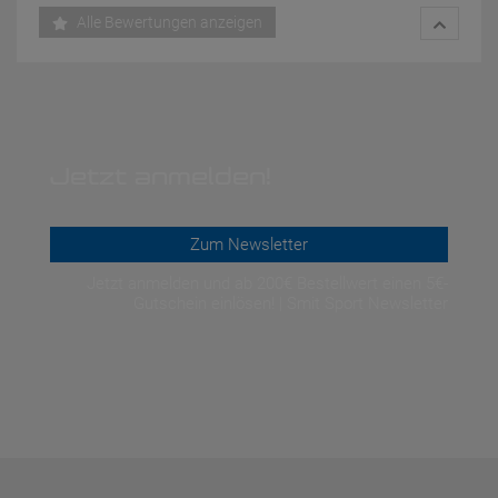
Alle Bewertungen anzeigen
Jetzt anmelden!
Zum Newsletter
Jetzt anmelden und ab 200€ Bestellwert einen 5€-
Gutschein einlösen! | Smit Sport Newsletter