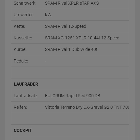
Schaltwerk:
SRAM Rival XPLR eTAP AXS
Umwerfer:
k.A.
Kette:
SRAM Rival 12-Speed
Kassette:
SRAM XG-1251 XPLR 10-44t 12-Speed
Kurbel:
SRAM Rival 1 Dub Wide 40t
Pedale:
-
LAUFRÄDER
Laufradsatz:
FULCRUM Rapid Red 900 DB
Reifen:
Vittoria Terreno Dry CX-Gravel G2.0 TNT 700x38c
COCKPIT