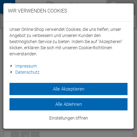
Menü
WIR VERWENDEN COOKIES
Service / Hilfe
Unser Online-Shop verwendet Cookies, die uns helfen, unser
Angebot zu verbessern und unseren Kunden den
bestmöglichen Service zu bieten. Indem Sie auf "Akzeptieren"
klicken, erklären Sie sich mit unseren Cookie-Richtlinien
einverstanden.
Orbea Terra M31eTeam 1X Gravel
Impressum
Datenschutz
Roadbike - M blue carbon/leo orange
Artikel-Nummer:
65244284039
| EAN: 0
Alle Akzeptieren
Mit einer Topausstattung geht das Orbea Terra M31eTeam IX
Gravel Roadbike an den Start.Schaut selbdst und lasst euch
Alle Ablehnen
inspirieren.
Modelljahr: 2022
Einstellungen öffnen
FARBEN:
BLUE CARBON/LEO ORANGE