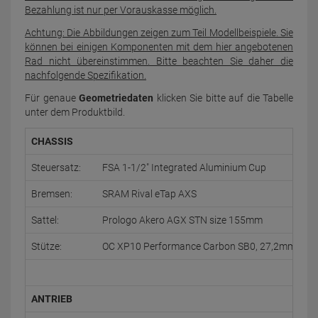
Bezahlung ist nur per Vorauskasse möglich.
Achtung: Die Abbildungen zeigen zum Teil Modellbeispiele. Sie
können bei einigen Komponenten mit dem hier angebotenen
Rad nicht übereinstimmen. Bitte beachten Sie daher die
nachfolgende Spezifikation.
Für genaue
Geometriedaten
klicken Sie bitte auf die Tabelle
unter dem Produktbild.
CHASSIS
Steuersatz:
FSA 1-1/2" Integrated Aluminium Cup
Bremsen:
SRAM Rival eTap AXS
Sattel:
Prologo Akero AGX STN size 155mm
Stütze:
OC XP10 Performance Carbon SB0, 27,2mm, w/Mic
ANTRIEB