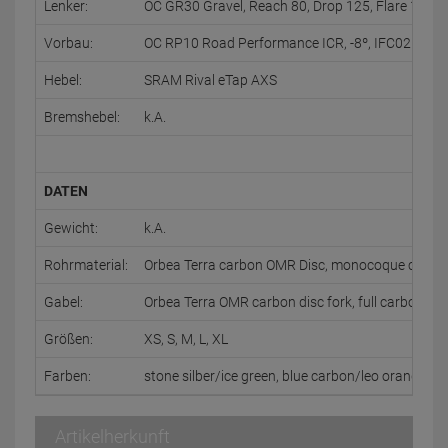
Lenker:
OC GR30 Gravel, Reach 80, Drop 125, Flare 12, w/
Vorbau:
OC RP10 Road Performance ICR, -8º, IFC02 Comp
Hebel:
SRAM Rival eTap AXS
Bremshebel:
k.A.
DATEN
Gewicht:
k.A.
Rohrmaterial:
Orbea Terra carbon OMR Disc, monocoque constru
Gabel:
Orbea Terra OMR carbon disc fork, full carbon stee
Größen:
XS, S, M, L, XL
Farben:
stone silber/ice green, blue carbon/leo orange, in
Artikelherkunft