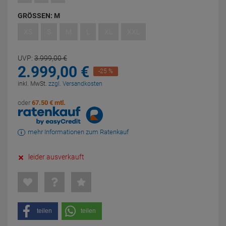
GRÖSSEN:
M
XS
S
M
L
XL
XXL
UVP:
3.999,
00
€
2.999,
00
€
-25 %
inkl. MwSt.
zzgl. Versandkosten
oder
67.50 € mtl.
mehr Informationen zum Ratenkauf
leider ausverkauft
teilen
teilen