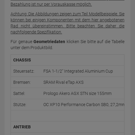
Bezahlung ist nur per Vorauskasse möglich.
Achtung: Die Abbildungen zeigen zum Teil Modellbeispiele. Sie
können bei einigen Komponenten mit dem hier angebotenen
Rad nicht übereinstimmen. Bitte beachten Sie daher die
nachfolgende Spezifikation.
Für genaue
Geometriedaten
klicken Sie bitte auf die Tabelle
unter dem Produktbild.
CHASSIS
Steuersatz:
FSA 1-1/2" Integrated Aluminium Cup
Bremsen:
SRAM Rival eTap AXS
Sattel:
Prologo Akero AGX STN size 155mm
Stütze:
OC XP10 Performance Carbon SB0, 27,2mm, w/Mic
ANTRIEB