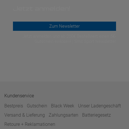
Jetzt anmelden!
Zum Newsletter
Jetzt anmelden und ab 200€ Bestellwert einen 5€-
Gutschein einlösen! | Smit Sport Newsletter
Kundenservice
Bestpreis
Gutschein
Black Week
Unser Ladengeschäft
Versand & Lieferung
Zahlungsarten
Batteriegesetz
Retoure + Reklamationen