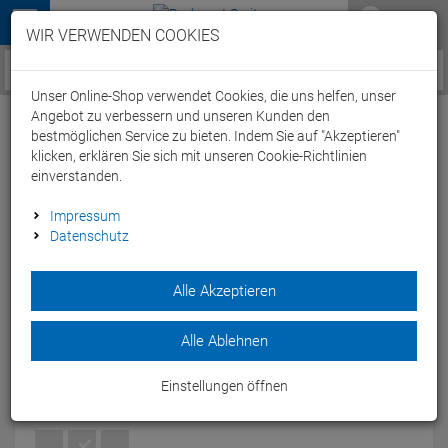
Menü
WIR VERWENDEN COOKIES
Service / Hilfe
Unser Online-Shop verwendet Cookies, die uns helfen, unser
Angebot zu verbessern und unseren Kunden den
bestmöglichen Service zu bieten. Indem Sie auf "Akzeptieren"
klicken, erklären Sie sich mit unseren Cookie-Richtlinien
einverstanden.
Orbea Terra M31eTeam 1X Gravel
Impressum
Datenschutz
Roadbike - S blue carbon/leo orange
Artikel-Nummer:
65244284036
| EAN: 0
Alle Akzeptieren
Mit einer Topausstattung geht das Orbea Terra M31eTeam IX
Gravel Roadbike an den Start.Schaut selbdst und lasst euch
Alle Ablehnen
inspirieren.
Modelljahr: 2022
Einstellungen öffnen
FARBEN:
BLUE CARBON/LEO ORANGE