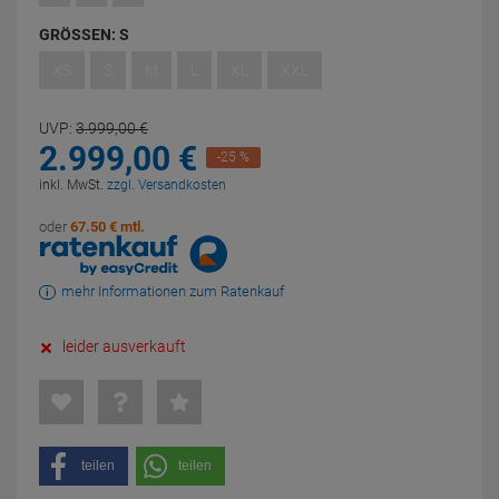
GRÖSSEN:
S
XS
S
M
L
XL
XXL
UVP:
3.999,
00
€
2.999,
00
€
-25 %
inkl. MwSt.
zzgl. Versandkosten
oder
67.50 € mtl.
mehr Informationen zum Ratenkauf
leider ausverkauft
teilen
teilen