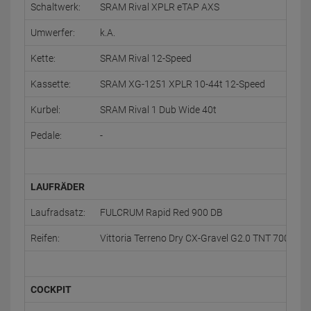
Schaltwerk:
SRAM Rival XPLR eTAP AXS
Umwerfer:
k.A.
Kette:
SRAM Rival 12-Speed
Kassette:
SRAM XG-1251 XPLR 10-44t 12-Speed
Kurbel:
SRAM Rival 1 Dub Wide 40t
Pedale:
-
LAUFRÄDER
Laufradsatz:
FULCRUM Rapid Red 900 DB
Reifen:
Vittoria Terreno Dry CX-Gravel G2.0 TNT 700x38c
COCKPIT