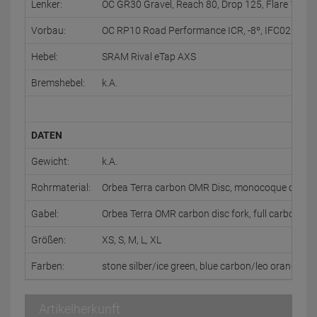
Lenker:
OC GR30 Gravel, Reach 80, Drop 125, Flare 12, w/
Vorbau:
OC RP10 Road Performance ICR, -8º, IFC02 Comp
Hebel:
SRAM Rival eTap AXS
Bremshebel:
k.A.
DATEN
Gewicht:
k.A.
Rohrmaterial:
Orbea Terra carbon OMR Disc, monocoque constru
Gabel:
Orbea Terra OMR carbon disc fork, full carbon stee
Größen:
XS, S, M, L, XL
Farben:
stone silber/ice green, blue carbon/leo orange, in
Artikelherkunft