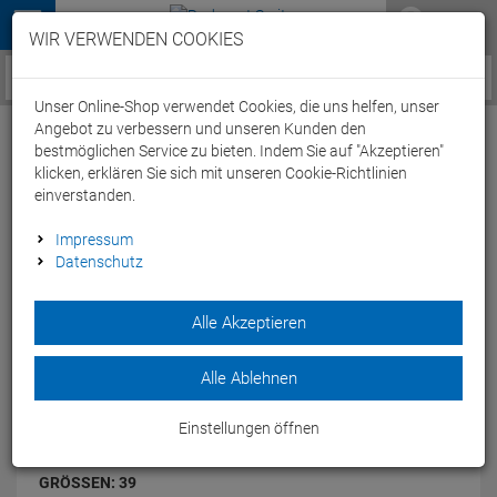
Menü
WIR VERWENDEN COOKIES
Service / Hilfe
Unser Online-Shop verwendet Cookies, die uns helfen, unser
Angebot zu verbessern und unseren Kunden den
bestmöglichen Service zu bieten. Indem Sie auf "Akzeptieren"
klicken, erklären Sie sich mit unseren Cookie-Richtlinien
einverstanden.
Shimano SH-ET700 E-Bike Schuh - 39 black
Impressum
Datenschutz
Artikel-Nummer:
64410007407
| EAN: 0
Alle Akzeptieren
Allwetter E-Bike-Touren-/Trekkingschuh mit hervorragendem
Gehkomfort.
Modelljahr: 2023
Alle Ablehnen
FARBEN:
BLACK
Einstellungen öffnen
GRÖSSEN:
39