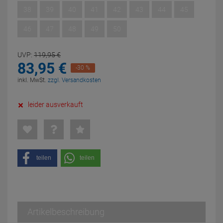
38
39
40
41
42
43
44
45
46
47
48
49
50
UVP:
119,
95
€
83,
95
€
-30 %
inkl. MwSt.
zzgl. Versandkosten
leider ausverkauft
teilen
teilen
Artikelbeschreibung