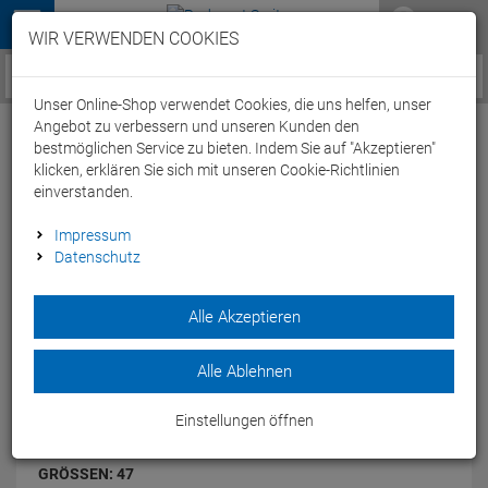
Menü
WIR VERWENDEN COOKIES
Service / Hilfe
Unser Online-Shop verwendet Cookies, die uns helfen, unser
Angebot zu verbessern und unseren Kunden den
bestmöglichen Service zu bieten. Indem Sie auf "Akzeptieren"
klicken, erklären Sie sich mit unseren Cookie-Richtlinien
einverstanden.
Shimano SH-ET700 E-Bike Schuh - 47 black
Impressum
Datenschutz
Artikel-Nummer:
64410008863
| EAN: 0
Alle Akzeptieren
Allwetter E-Bike-Touren-/Trekkingschuh mit hervorragendem
Gehkomfort.
Modelljahr: 2023
Alle Ablehnen
FARBEN:
BLACK
Einstellungen öffnen
GRÖSSEN:
47