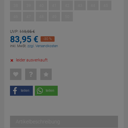
38
39
40
41
42
43
44
45
46
47
48
49
50
UVP:
119,
95
€
83,
95
€
-30 %
inkl. MwSt.
zzgl. Versandkosten
leider ausverkauft
teilen
teilen
Artikelbeschreibung