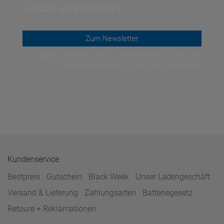
Jetzt anmelden!
Zum Newsletter
Jetzt anmelden und ab 200€ Bestellwert einen 5€-
Gutschein einlösen! | Smit Sport Newsletter
Kundenservice
Bestpreis
Gutschein
Black Week
Unser Ladengeschäft
Versand & Lieferung
Zahlungsarten
Batteriegesetz
Retoure + Reklamationen