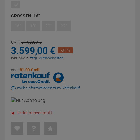
GRÖSSEN:
16"
16"
18"
20"
22"
UVP:
5.199,
00
€
3.599,
00
€
-31 %
inkl. MwSt.
zzgl. Versandkosten
oder
81.00 € mtl.
mehr Informationen zum Ratenkauf
leider ausverkauft