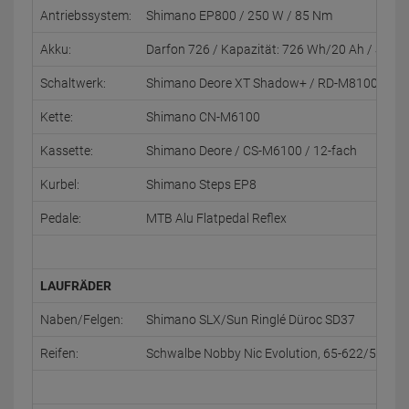
Antriebssystem:
Shimano EP800 / 250 W / 85 Nm
Akku:
Darfon 726 / Kapazität: 726 Wh/20 Ah / Spann
Schaltwerk:
Shimano Deore XT Shadow+ / RD-M8100-SGS / 
Kette:
Shimano CN-M6100
Kassette:
Shimano Deore / CS-M6100 / 12-fach
Kurbel:
Shimano Steps EP8
Pedale:
MTB Alu Flatpedal Reflex
LAUFRÄDER
Naben/Felgen:
Shimano SLX/Sun Ringlé Düroc SD37
Reifen:
Schwalbe Nobby Nic Evolution, 65-622/584