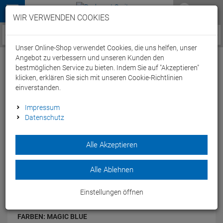
Menü
WIR VERWENDEN COOKIES
Service / Hilfe
Unser Online-Shop verwendet Cookies, die uns helfen, unser
Angebot zu verbessern und unseren Kunden den
bestmöglichen Service zu bieten. Indem Sie auf "Akzeptieren"
klicken, erklären Sie sich mit unseren Cookie-Richtlinien
einverstanden.
Stevens E-Inception AM 7.7.2 MTB
Impressum
Datenschutz
Elektrorad - 16" magic blue
Artikel-Nummer:
64974249060
| EAN: 0
Alle Akzeptieren
Auf den ersten Blick unterscheidet sich das E-Inception AM
7.7.2 kaum von seinem Carbon-Bruder AM 8.7.2 – und mit
Alle Ablehnen
dem neuen, starken Shimano EP8-Antrieb verspricht es das
selbe Maß an…
Einstellungen öffnen
Modelljahr: 2022
FARBEN:
MAGIC BLUE