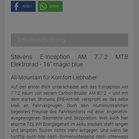
teilen
teilen
Artikelbeschreibung
Stevens E-Inception AM 7.7.2 MTB
Elektrorad - 16" magic blue
All-Mountain für Komfort-Liebhaber
Auf den ersten Blick unterscheidet sich das E-Inception AM
7.7.2 kaum von seinem Carbon-Bruder AM 8.7.2 – und mit
dem starken Shimano EP8-Antrieb verspricht es das selbe
Maß an Fahrvergnügen. Doch sein Aluminium­rahmen
begeistert Freunde des Fahr­komforts mit einer angenehm-
ausge­wogenen Geometrie und Sitzposition. Weil auch hier
enorme 726 Wh Energie­gehalt im Akku stecken, steht langen
und längsten Touren nichts mehr entgegen. Und wenn Sie
künftig auch Mal nach Sonnen­untergang noch unterwegs