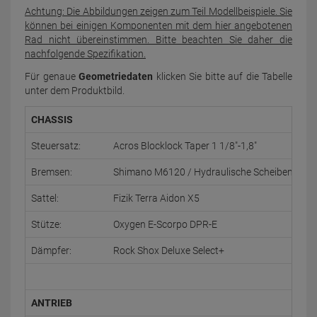
Achtung: Die Abbildungen zeigen zum Teil Modellbeispiele. Sie
können bei einigen Komponenten mit dem hier angebotenen
Rad nicht übereinstimmen. Bitte beachten Sie daher die
nachfolgende Spezifikation.
Für genaue
Geometriedaten
klicken Sie bitte auf die Tabelle
unter dem Produktbild.
CHASSIS
Steuersatz:
Acros Blocklock Taper 1 1/8"-1,8"
Bremsen:
Shimano M6120 / Hydraulische Scheibenbrem
Sattel:
Fizik Terra Aidon X5
Stütze:
Oxygen E-Scorpo DPR-E
Dämpfer:
Rock Shox Deluxe Select+
ANTRIEB