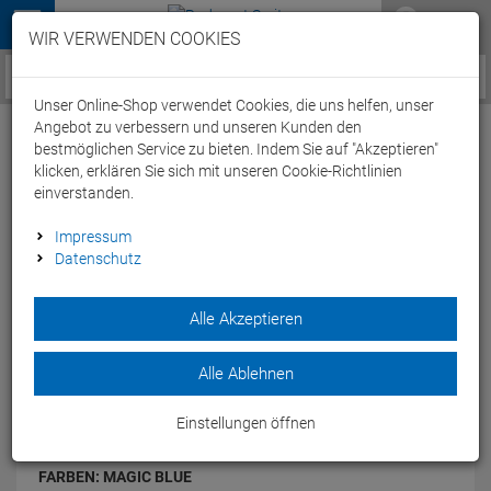
Menü
WIR VERWENDEN COOKIES
Service / Hilfe
Unser Online-Shop verwendet Cookies, die uns helfen, unser
Angebot zu verbessern und unseren Kunden den
bestmöglichen Service zu bieten. Indem Sie auf "Akzeptieren"
klicken, erklären Sie sich mit unseren Cookie-Richtlinien
einverstanden.
Stevens E-Inception AM 7.7.2 MTB
Impressum
Datenschutz
Elektrorad - 20" magic blue
Artikel-Nummer:
64974249064
| EAN: 0
Alle Akzeptieren
Auf den ersten Blick unterscheidet sich das E-Inception AM
7.7.2 kaum von seinem Carbon-Bruder AM 8.7.2 – und mit
Alle Ablehnen
dem neuen, starken Shimano EP8-Antrieb verspricht es das
selbe Maß an…
Einstellungen öffnen
Modelljahr: 2022
FARBEN:
MAGIC BLUE