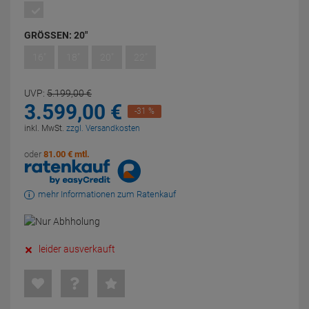
GRÖSSEN:
20"
16"
18"
20"
22"
UVP:
5.199,
00
€
3.599,
00
€
-31 %
inkl. MwSt.
zzgl. Versandkosten
oder
81.00 € mtl.
mehr Informationen zum Ratenkauf
leider ausverkauft