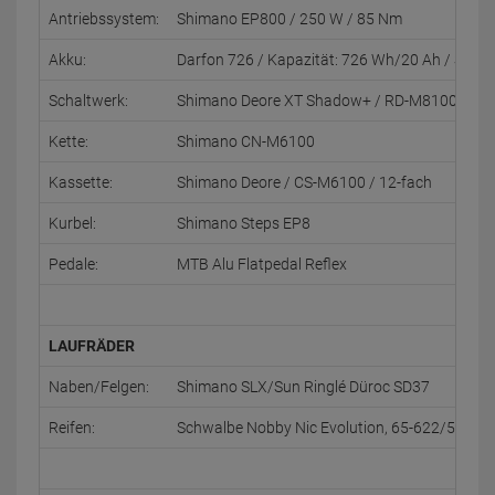
Antriebssystem:
Shimano EP800 / 250 W / 85 Nm
Akku:
Darfon 726 / Kapazität: 726 Wh/20 Ah / Spann
Schaltwerk:
Shimano Deore XT Shadow+ / RD-M8100-SGS / 
Kette:
Shimano CN-M6100
Kassette:
Shimano Deore / CS-M6100 / 12-fach
Kurbel:
Shimano Steps EP8
Pedale:
MTB Alu Flatpedal Reflex
LAUFRÄDER
Naben/Felgen:
Shimano SLX/Sun Ringlé Düroc SD37
Reifen:
Schwalbe Nobby Nic Evolution, 65-622/584