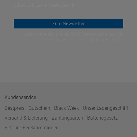
Jetzt anmelden!
Zum Newsletter
Jetzt anmelden und ab 200€ Bestellwert einen 5€-
Gutschein einlösen! | Smit Sport Newsletter
Kundenservice
Bestpreis
Gutschein
Black Week
Unser Ladengeschäft
Versand & Lieferung
Zahlungsarten
Batteriegesetz
Retoure + Reklamationen