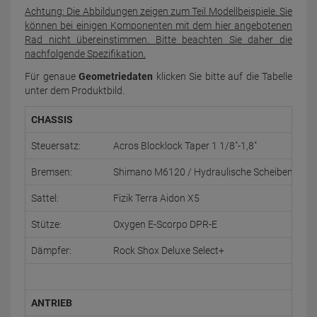
Achtung: Die Abbildungen zeigen zum Teil Modellbeispiele. Sie
können bei einigen Komponenten mit dem hier angebotenen
Rad nicht übereinstimmen. Bitte beachten Sie daher die
nachfolgende Spezifikation.
Für genaue
Geometriedaten
klicken Sie bitte auf die Tabelle
unter dem Produktbild.
CHASSIS
Steuersatz:
Acros Blocklock Taper 1 1/8"-1,8"
Bremsen:
Shimano M6120 / Hydraulische Scheibenbrem
Sattel:
Fizik Terra Aidon X5
Stütze:
Oxygen E-Scorpo DPR-E
Dämpfer:
Rock Shox Deluxe Select+
ANTRIEB