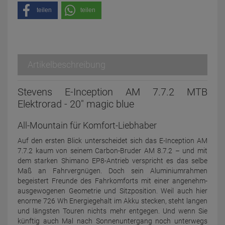
teilen
teilen
Artikelbeschreibung
Stevens E-Inception AM 7.7.2 MTB
Elektrorad - 20" magic blue
All-Mountain für Komfort-Liebhaber
Auf den ersten Blick unterscheidet sich das E-Inception AM
7.7.2 kaum von seinem Carbon-Bruder AM 8.7.2 – und mit
dem starken Shimano EP8-Antrieb verspricht es das selbe
Maß an Fahrvergnügen. Doch sein Aluminium­rahmen
begeistert Freunde des Fahr­komforts mit einer angenehm-
ausge­wogenen Geometrie und Sitzposition. Weil auch hier
enorme 726 Wh Energie­gehalt im Akku stecken, steht langen
und längsten Touren nichts mehr entgegen. Und wenn Sie
künftig auch Mal nach Sonnen­untergang noch unterwegs