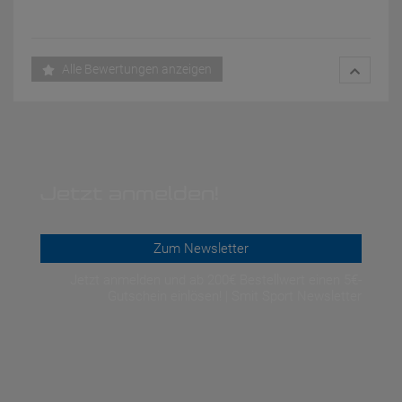
Alle Bewertungen anzeigen
Jetzt anmelden!
Zum Newsletter
Jetzt anmelden und ab 200€ Bestellwert einen 5€-
Gutschein einlösen! | Smit Sport Newsletter