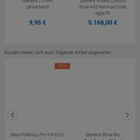
Stevens 2.5 mm
Stevens Arcalis Custom
Lenkerband
Rival AXS Rennrad Code
dgss7R
9,
95
€
5.168,
00
€
Kunden haben sich auch folgende Artikel angesehen:
-25 %
Beco Pullbuoy Pro 5 Pro X2
Stevens Shiva Bio