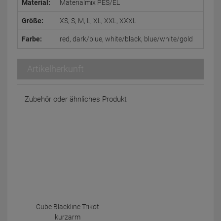
Material:
Materialmix PES/EL
Größe:
XS, S, M, L, XL, XXL, XXXL
Farbe:
red, dark/blue, white/black, blue/white/gold
Artikelherkunft
Zubehör oder ähnliches Produkt
Cube Blackline Trikot
kurzarm