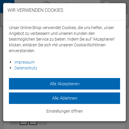
Menü
WIR VERWENDEN COOKIES
Service / Hilfe
Unser Online-Shop verwendet Cookies, die uns helfen, unser
Angebot zu verbessern und unseren Kunden den
bestmöglichen Service zu bieten. Indem Sie auf "Akzeptieren"
klicken, erklären Sie sich mit unseren Cookie-Richtlinien
einverstanden.
Stevens Equipe Aero Jersey Trikot kurzarm
Impressum
Datenschutz
- M blue/white/gold
Artikel-Nummer:
63516273231
| EAN: 0
Alle Akzeptieren
Das Stevens Equipe Aero Jersey Trikot hält Sie trocken und ist
dabei atmungsaktiv.
Alle Ablehnen
Modelljahr: 2024
Einstellungen öffnen
FARBEN:
BLUE/WHITE/GOLD