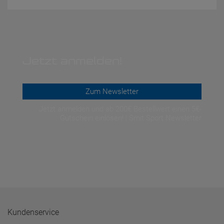
Jetzt anmelden!
Zum Newsletter
Jetzt anmelden und ab 200€ Bestellwert einen 5€-
Gutschein einlösen! | Smit Sport Newsletter
Kundenservice