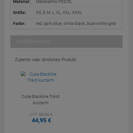
Material:
Materialmix PES/EL
Größe:
XS, S, M, L, XL, XXL, XXXL
Farbe:
red, dark/blue, white/black, blue/white/gold
Artikelherkunft
Zubehör oder ähnliches Produkt
Cube Blackline Trikot
kurzarm
UVP:
89,
95
€
44,
95
€