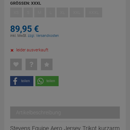
GRÖSSEN:
XXXL
XS
S
M
L
XL
XXL
XXXL
89,
95
€
inkl. MwSt.
zzgl. Versandkosten
leider ausverkauft
teilen
teilen
Artikelbeschreibung
Stevens Equipe Aero Jersey Trikot kurzarm