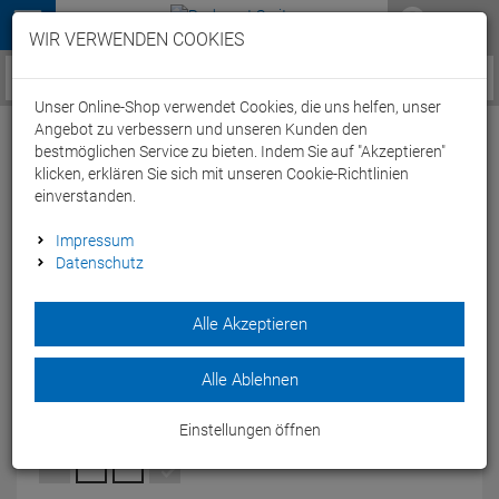
Menü
WIR VERWENDEN COOKIES
Service / Hilfe
Unser Online-Shop verwendet Cookies, die uns helfen, unser
Angebot zu verbessern und unseren Kunden den
bestmöglichen Service zu bieten. Indem Sie auf "Akzeptieren"
klicken, erklären Sie sich mit unseren Cookie-Richtlinien
einverstanden.
Stevens Equipe Aero Jersey Trikot kurzarm
Impressum
Datenschutz
- XXXL blue/white/gold
Artikel-Nummer:
63516273235
| EAN: 0
Alle Akzeptieren
Das Stevens Equipe Aero Jersey Trikot hält Sie trocken und ist
dabei atmungsaktiv.
Alle Ablehnen
Modelljahr: 2024
Einstellungen öffnen
FARBEN:
BLUE/WHITE/GOLD