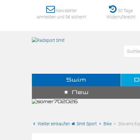
Newsletter
30 Tage
anmelden und 5€ sichern!
Widerrufsrecht
Swim
D
New
Weiter einkaufen
Smit Sport
Bike
Stevens Equ