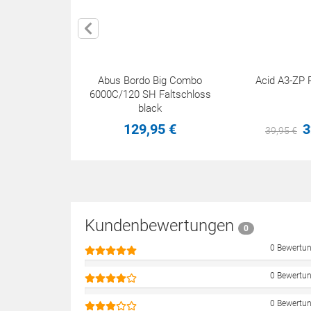
Abus Bordo Big Combo
Acid A3-ZP R
6000C/120 SH Faltschloss
black
129,
95
€
3
39,
95
€
Kundenbewertungen
0
0 Bewertu
0 Bewertu
0 Bewertu