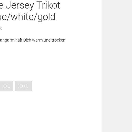
 Jersey Trikot
ue/white/gold
 0
 langarm hält Dich warm und trocken.
XXL
XXXL