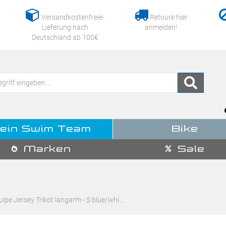
Versandkostenfreie-
Retoure hier
Lieferung nach
anmelden!
Deutschland ab 100€
ein Swim Team
Bike
Marken
Sale
ipe Jersey Trikot langarm - S blue/whi…