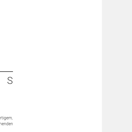
- S
rtigem,
ehenden