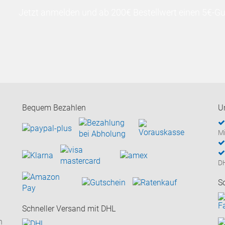
Jetzt anmelden und ab 200€ Bestellwert einen 5€-Gut
Bequem Bezahlen
U
Mi
D
S
Schneller Versand mit DHL
n