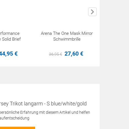
erformance
Arena The One Mask Mirror
Beco Pul
 Solid Brief
Schwimmbrille
Pu
44,
95
€
27,
60
€
36,
95
€
12,
95
sey Trikot langarm - S blue/white/gold
 persönliche Erfahrung mit diesem Artikel und helfen
Kaufentscheidung