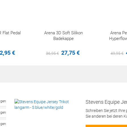
 Flat Pedal
Arena 3D Soft Silikon
Arena P
Badekappe
Hyperflow
2,
95
€
27,
75
€
36,
95
€
49,
95
€
Stevens Equipe Jer
ngen
Schreiben Sie jetzt Ihre
ngen
Sie anderen bei deren 
ngen