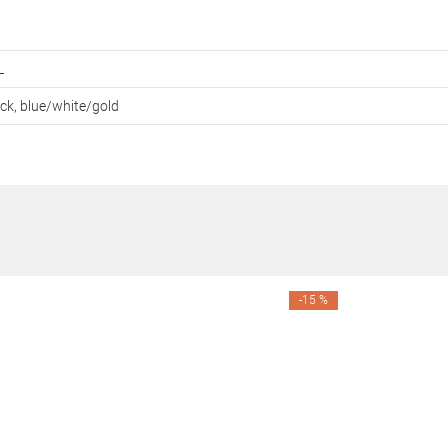
L
ack, blue/white/gold
-15 %