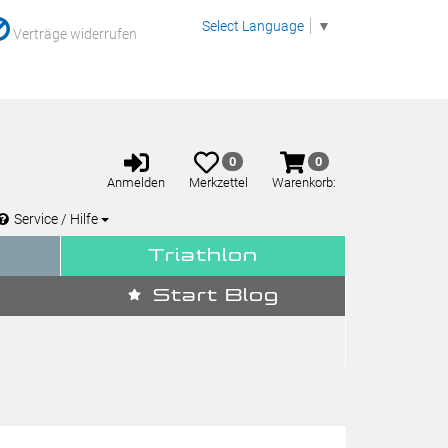
Select Language
▼
Verträge widerrufen
Anmelden
Merkzettel
Warenkorb
0
0
aufklappen
aufklappen
Anmelden
Merkzettel
Warenkorb:
Service / Hilfe
Triathlon
Start Blog