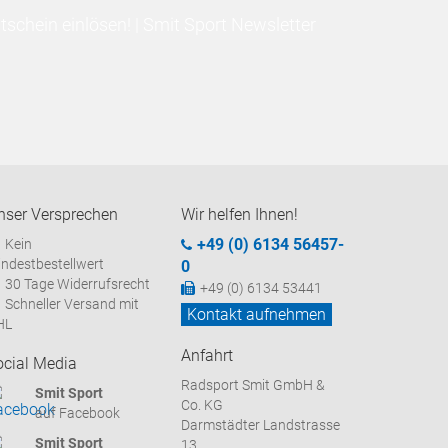
schein einlösen! | Smit Sport Newsletter
nser Versprechen
Wir helfen Ihnen!
+49 (0) 6134 56457-
Kein
ndestbestellwert
0
30 Tage Widerrufsrecht
+49 (0) 6134 53441
Schneller Versand mit
Kontakt aufnehmen
HL
Anfahrt
ocial Media
Radsport Smit GmbH &
Smit Sport
Co. KG
auf Facebook
Darmstädter Landstrasse
Smit Sport
13