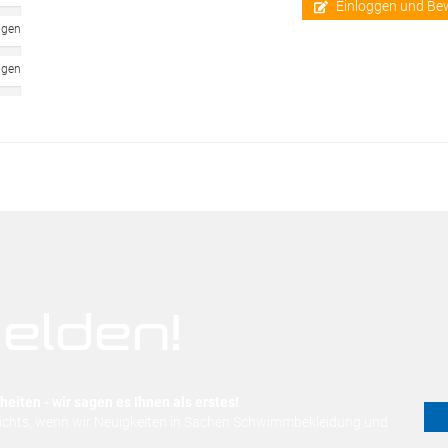
Einloggen und Be
ngen
ngen
elden!
eiten - wir sagen es Ihnen als erstes!
nichts, wenn wir Neuigkeiten in Sachen Schwimmbekleidung und