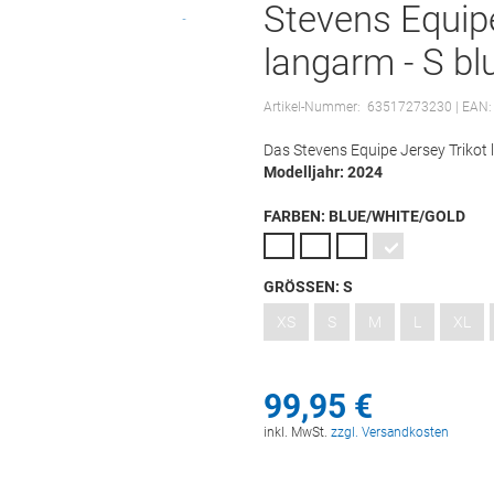
Stevens Equipe
langarm - S bl
Artikel-Nummer:
63517273230
| EAN:
Das Stevens Equipe Jersey Trikot
Modelljahr: 2024
FARBEN:
BLUE/WHITE/GOLD
GRÖSSEN:
S
XS
S
M
L
XL
99,
95
€
inkl. MwSt.
zzgl. Versandkosten