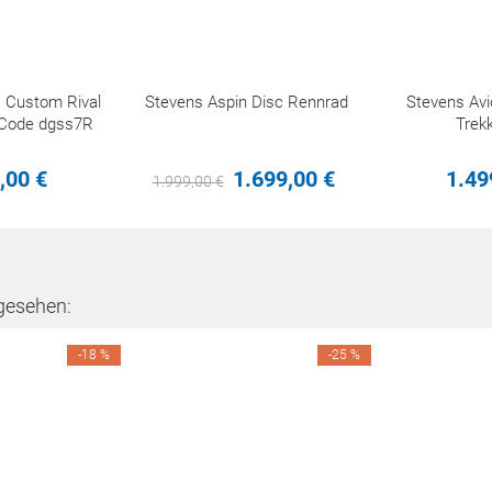
s Custom Rival
Stevens Aspin Disc Rennrad
Stevens Avi
Code dgss7R
Trek
,
00
€
1.699,
00
€
1.49
1.999,
00
€
gesehen:
-18 %
-25 %