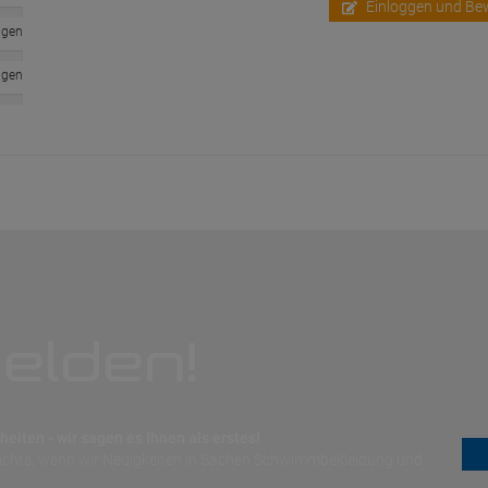
Einloggen und Be
ngen
ngen
elden!
eiten - wir sagen es Ihnen als erstes!
nichts, wenn wir Neuigkeiten in Sachen Schwimmbekleidung und