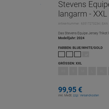
Stevens Equipe
langarm - XXL
Artikel-Nummer:
63517273234
| EAN:
Das Stevens Equipe Jersey Trikot
Modelljahr: 2024
FARBEN:
BLUE/WHITE/GOLD
GRÖSSEN:
XXL
XS
S
M
L
XL
99,
95
€
inkl. MwSt.
zzgl. Versandkosten