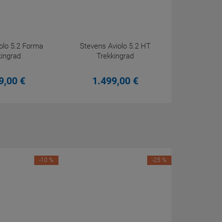
olo 5.2 Forma
Stevens Aviolo 5.2 HT
kingrad
Trekkingrad
9,
00
€
1.499,
00
€
-10 %
-25 %
Beco Pul
Pu
12,
95