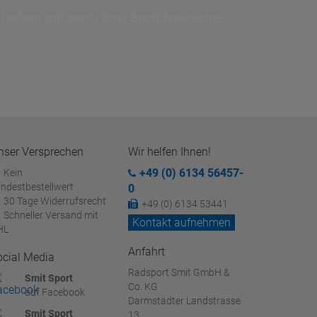
schein einlösen! | Smit Sport Newsletter
nser Versprechen
Wir helfen Ihnen!
+49 (0) 6134 56457-
Kein
ndestbestellwert
0
30 Tage Widerrufsrecht
+49 (0) 6134 53441
Schneller Versand mit
Kontakt aufnehmen
HL
Anfahrt
ocial Media
Radsport Smit GmbH &
Smit Sport
Co. KG
auf Facebook
Darmstädter Landstrasse
Smit Sport
13