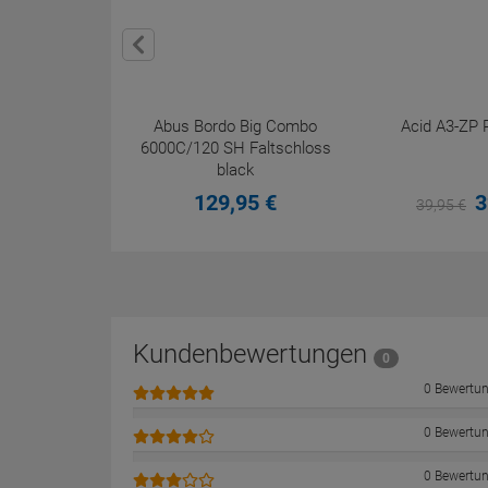
Abus Bordo Big Combo
Acid A3-ZP R
6000C/120 SH Faltschloss
black
129,
95
€
3
39,
95
€
Kundenbewertungen
0
0 Bewertu
0 Bewertu
0 Bewertu