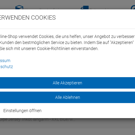
Versandkostenfreie-
Retoure hier
ERWENDEN COOKIES
Lieferung nach
anmelden!
Deutschland ab 100€
line-Shop verwendet Cookies, die uns helfen, unser Angebot zu verbesse
Kunden den bestmöglichen Service zu bieten. Indem Sie auf "Akzeptieren" 
Sie sich mit unseren Cookie-Richtlinien einverstanden.
essum
schutz
ein Swim Team
Bike
Alle Akzeptieren
Marken
Sale
Alle Ablehnen
Einstellungen öffnen
ipe Jersey Trikot langarm - XXL blue/w…