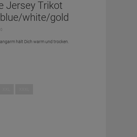
 Jersey Trikot
 blue/white/gold
 0
 langarm hält Dich warm und trocken.
XXL
XXXL