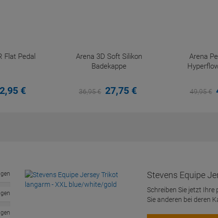
 Flat Pedal
Arena 3D Soft Silikon
Arena P
Badekappe
Hyperflow
2,
95
€
27,
75
€
36,
95
€
49,
95
€
Stevens Equipe Jer
ngen
Schreiben Sie jetzt Ihre
ngen
Sie anderen bei deren 
ngen