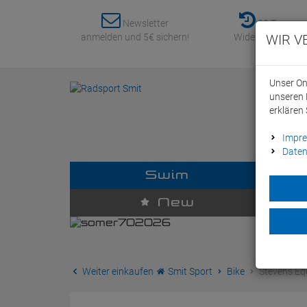
Newsletter
30 Tage
anmelden und 5€ sichern!
Widerrufsrecht
WIR V
Unser On
unseren 
erklären 
Impr
Daten
Swim
D
New
Weiter einkaufen
Smit Sport
Bike
Stevens Equ