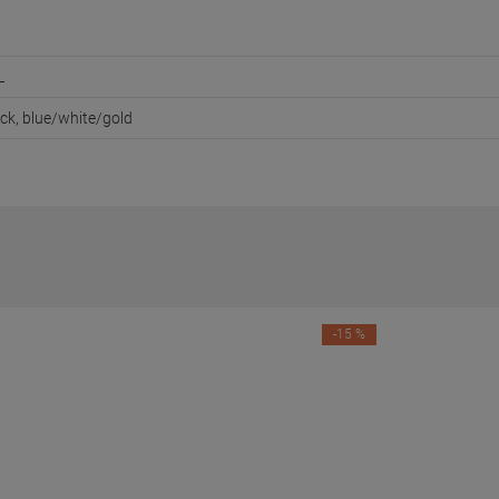
L
ack, blue/white/gold
-15 %