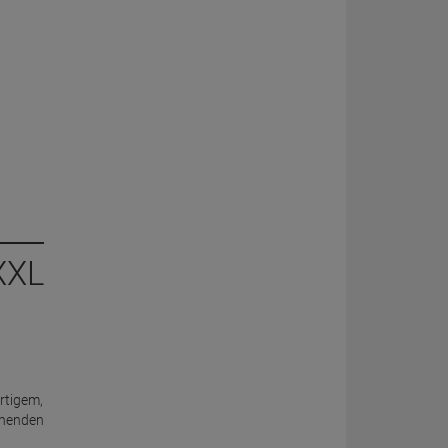
XXL
rtigem,
ehenden