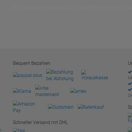
Jetzt anmelden und ab 200€ Bestellwert einen 5€-Gut
Bequem Bezahlen
U
Mi
D
S
Schneller Versand mit DHL
n