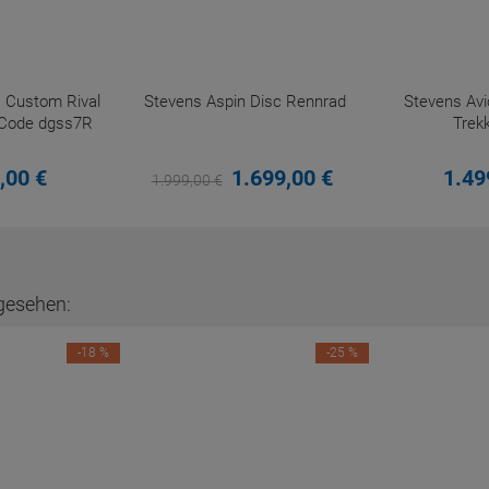
s Custom Rival
Stevens Aspin Disc Rennrad
Stevens Avi
Code dgss7R
Trek
,
00
€
1.699,
00
€
1.49
1.999,
00
€
gesehen:
-18 %
-25 %