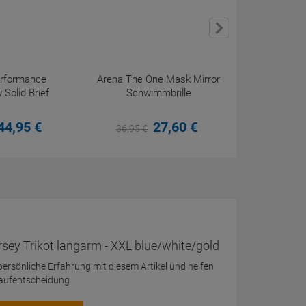
erformance
Arena The One Mask Mirror
 Solid Brief
Schwimmbrille
44,
95
€
27,
60
€
36,
95
€
sey Trikot langarm - XXL blue/white/gold
 persönliche Erfahrung mit diesem Artikel und helfen
Kaufentscheidung