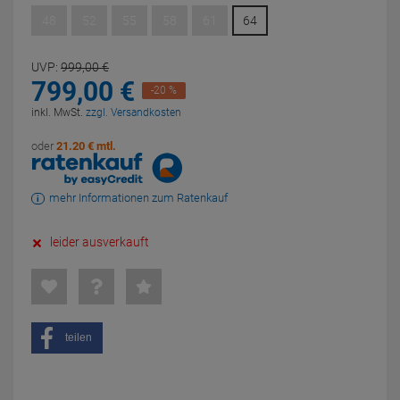
48
52
55
58
61
64
UVP:
999,
00
€
799,
00
€
-20 %
inkl. MwSt.
zzgl. Versandkosten
oder
21.20 € mtl.
mehr Informationen zum Ratenkauf
leider ausverkauft
teilen