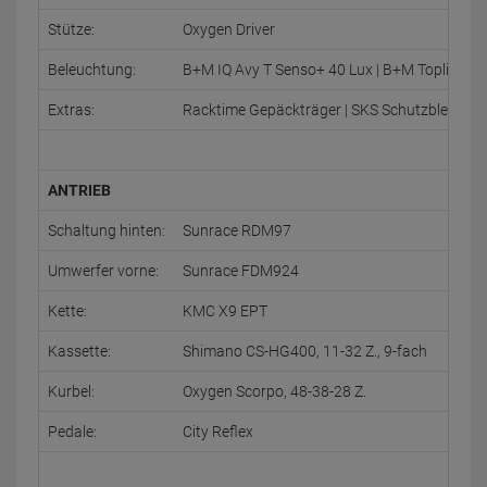
Stütze:
Oxygen Driver
Beleuchtung:
B+M IQ Avy T Senso+ 40 Lux | B+M Toplight 
Extras:
Racktime Gepäckträger | SKS Schutzbleche | 
ANTRIEB
Schaltung hinten:
Sunrace RDM97
Umwerfer vorne:
Sunrace FDM924
Kette:
KMC X9 EPT
Kassette:
Shimano CS-HG400, 11-32 Z., 9-fach
Kurbel:
Oxygen Scorpo, 48-38-28 Z.
Pedale:
City Reflex