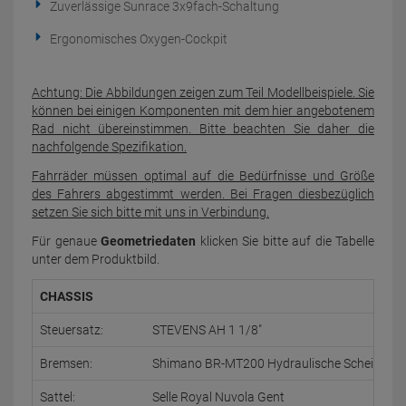
Zuverlässige Sunrace 3x9fach-Schaltung
Ergonomisches Oxygen-Cockpit
Achtung: Die Abbildungen zeigen zum Teil Modellbeispiele. Sie
können bei einigen Komponenten mit dem hier angebotenem
Rad nicht übereinstimmen. Bitte beachten Sie daher die
nachfolgende Spezifikation.
Fahrräder müssen optimal auf die Bedürfnisse und Größe
des Fahrers abgestimmt werden. Bei Fragen diesbezüglich
setzen Sie sich bitte mit uns in Verbindung.
Für genaue
Geometriedaten
klicken Sie bitte auf die Tabelle
unter dem Produktbild.
CHASSIS
Steuersatz:
STEVENS AH 1 1/8"
Bremsen:
Shimano BR-MT200 Hydraulische Scheibenb
Sattel:
Selle Royal Nuvola Gent