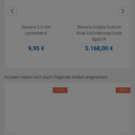
Stevens 2.5 mm
Stevens Arcalis Custom
Lenkerband
Rival AXS Rennrad Code
dgss7R
9,
95
€
5.168,
00
€
Kunden haben sich auch folgende Artikel angesehen:
-14 %
-40 %