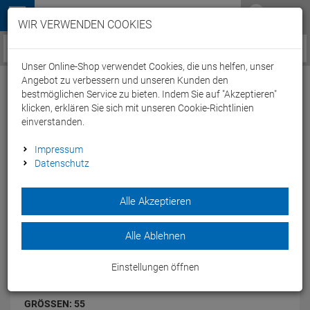
Menü
WIR VERWENDEN COOKIES
Service / Hilfe
Unser Online-Shop verwendet Cookies, die uns helfen, unser
Angebot zu verbessern und unseren Kunden den
bestmöglichen Service zu bieten. Indem Sie auf "Akzeptieren"
klicken, erklären Sie sich mit unseren Cookie-Richtlinien
einverstanden.
Stevens Savoie Gent Trekkingrad - 55
Impressum
phantom grey
Datenschutz
Artikel-Nummer:
68417227508
| EAN: 0
Alle Akzeptieren
In Phantom Grey legt das Savoie einen glänzenden Auftritt
aufs Parkett.
Modelljahr: 2023
Alle Ablehnen
FARBEN:
PHANTOM GREY
Einstellungen öffnen
GRÖSSEN:
55