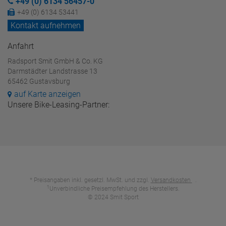
+49 (0) 6134 56457-0
+49 (0) 6134 53441
Kontakt aufnehmen
Anfahrt
Radsport Smit GmbH & Co. KG
Darmstädter Landstrasse 13
65462 Gustavsburg
auf Karte anzeigen
Unsere Bike-Leasing-Partner:
* Preisangaben inkl. gesetzl. MwSt. und zzgl.
Versandkosten
.
1
Unverbindliche Preisempfehlung des Herstellers.
© 2024 Smit Sport