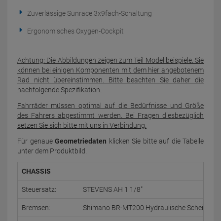
Zuverlässige Sunrace 3x9fach-Schaltung
Ergonomisches Oxygen-Cockpit
Achtung: Die Abbildungen zeigen zum Teil Modellbeispiele. Sie
können bei einigen Komponenten mit dem hier angebotenem
Rad nicht übereinstimmen. Bitte beachten Sie daher die
nachfolgende Spezifikation.
Fahrräder müssen optimal auf die Bedürfnisse und Größe
des Fahrers abgestimmt werden. Bei Fragen diesbezüglich
setzen Sie sich bitte mit uns in Verbindung.
Für genaue
Geometriedaten
klicken Sie bitte auf die Tabelle
unter dem Produktbild.
CHASSIS
Steuersatz:
STEVENS AH 1 1/8"
Bremsen:
Shimano BR-MT200 Hydraulische Scheibenb