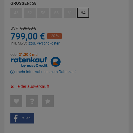
GRÖSSEN:
58
48
52
55
58
61
64
UVP:
999,
00
€
799,
00
€
-20 %
inkl. MwSt.
zzgl. Versandkosten
oder
21.20 € mtl.
mehr Informationen zum Ratenkauf
leider ausverkauft
teilen