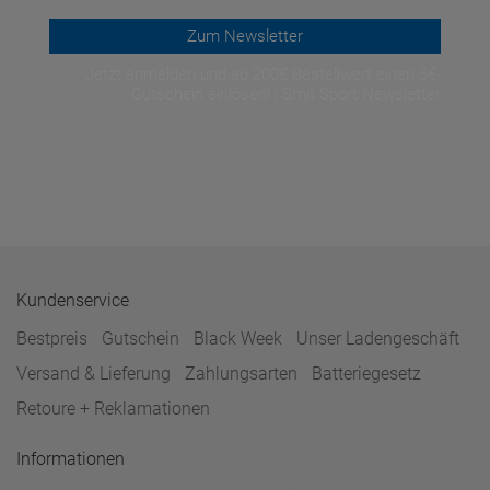
Zum Newsletter
Jetzt anmelden und ab 200€ Bestellwert einen 5€-
Gutschein einlösen! | Smit Sport Newsletter
Kundenservice
Bestpreis
Gutschein
Black Week
Unser Ladengeschäft
Versand & Lieferung
Zahlungsarten
Batteriegesetz
Retoure + Reklamationen
Informationen