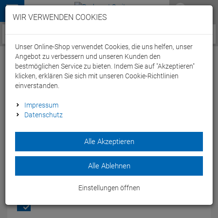
Menü
WIR VERWENDEN COOKIES
Service / Hilfe
Unser Online-Shop verwendet Cookies, die uns helfen, unser
Angebot zu verbessern und unseren Kunden den
bestmöglichen Service zu bieten. Indem Sie auf "Akzeptieren"
klicken, erklären Sie sich mit unseren Cookie-Richtlinien
einverstanden.
Stevens Savoie Gent Trekkingrad - 58
Impressum
Datenschutz
phantom grey
Artikel-Nummer:
68417227510
| EAN: 0
Alle Akzeptieren
In Phantom Grey legt das Savoie einen glänzenden Auftritt
aufs Parkett.
Alle Ablehnen
Modelljahr: 2023
Einstellungen öffnen
FARBEN:
PHANTOM GREY