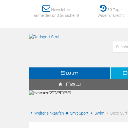
Newsletter
30 Tage
anmelden und 5€ sichern!
Widerrufsrecht
Swim
D
New
Weiter einkaufen
Smit Sport
Swim
Beco Surf-