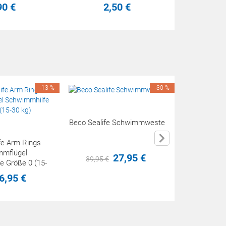
90
€
2,
50
€
-13 %
-30 %
Beco Sealife Schwimmweste
Beco Surf-
fe Arm Rings
mmflügel
27,
95
€
39,
95
€
12,
95
e Größe 0 (15-
 kg)
6,
95
€