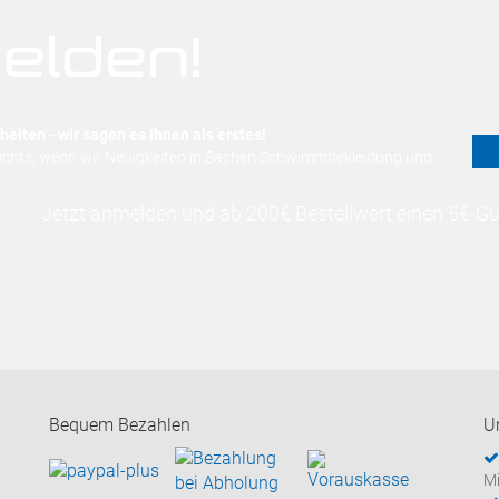
elden!
eiten - wir sagen es Ihnen als erstes!
nichts, wenn wir Neuigkeiten in Sachen Schwimmbekleidung und
Jetzt anmelden und ab 200€ Bestellwert einen 5€-Gut
Bequem Bezahlen
U
Mi