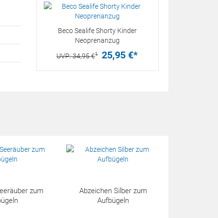
Beco Sealife Shorty Kinder
Neoprenanzug
25,
95
€
*
1
UVP:
34,
95
€
Seeräuber zum
Abzeichen Silber zum
bügeln
Aufbügeln