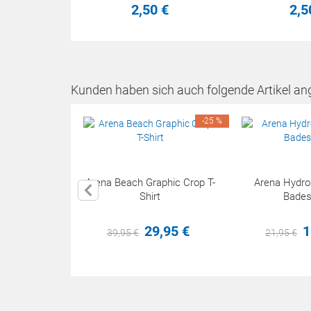
2,
50
€
2,
5
Kunden haben sich auch folgende Artikel an
-25 %
Arena Beach Graphic Crop T-
Arena Hydros
Shirt
Bade
29,
95
€
1
39,
95
€
21,
95
€