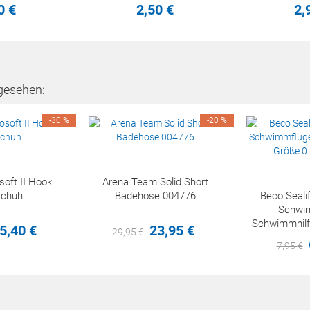
0
€
2,
50
€
2,
gesehen:
-30 %
-20 %
oft II Hook
Arena Team Solid Short
schuh
Badehose 004776
Beco Seali
Schwi
Schwimmhilf
5,
40
€
23,
95
€
29,
95
€
30
7,
95
€