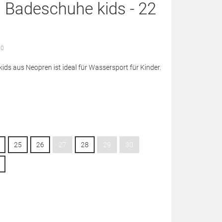
d Badeschuhe kids - 22
 0
ds aus Neopren ist ideal für Wassersport für Kinder.
25
26
27
28
29
30