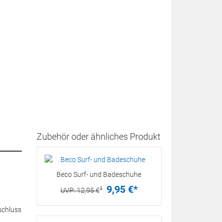
Zubehör oder ähnliches Produkt
Beco Surf- und Badeschuhe
9,
95
€
*
1
UVP:
12,
95
€
schluss