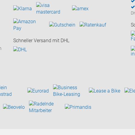
D
S
Schneller Versand mit DHL
n