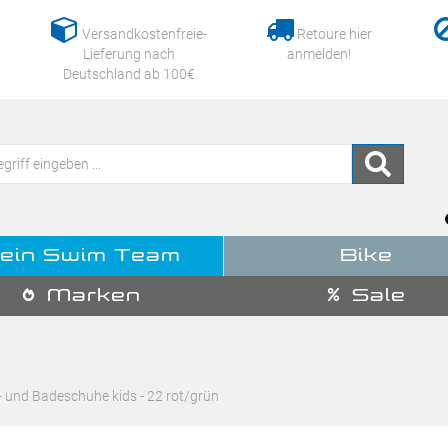
Versandkostenfreie-
Retoure hier
Lieferung nach
anmelden!
Deutschland ab 100€
ein Swim Team
Bike
Marken
Sale
 und Badeschuhe kids - 22 rot/grün