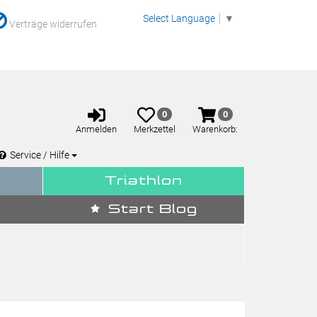
Select Language
▼
Verträge widerrufen
Anmelden
Merkzettel
Warenkorb
0
0
aufklappen
aufklappen
Anmelden
Merkzettel
Warenkorb:
Service / Hilfe
Triathlon
Start Blog