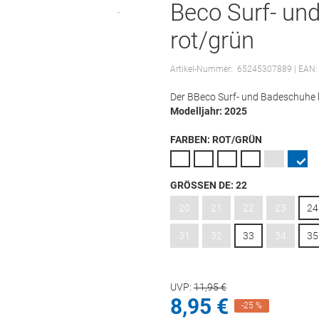
Beco Surf- un
rot/grün
Artikel-Nummer:
65245307889
| EAN:
Der BBeco Surf- und Badeschuhe ki
Modelljahr: 2025
FARBEN:
ROT/GRÜN
GRÖSSEN DE:
22
20
21
22
23
24
31
32
33
34
35
UVP:
11,
95
€
8,
95
€
-25 %