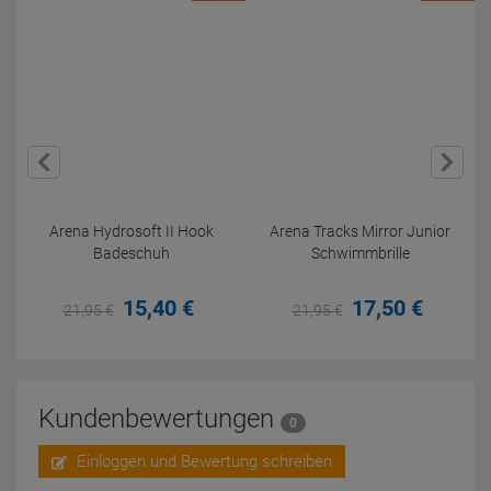
Arena Hydrosoft II Hook
Arena Tracks Mirror Junior
Badeschuh
Schwimmbrille
15,
40
€
17,
50
€
21,
95
€
21,
95
€
Kundenbewertungen
0
Einloggen und Bewertung schreiben