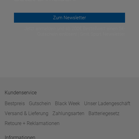
Zum Newsletter
Jetzt anmelden und ab 200€ Bestellwert einen 5€-
Gutschein einlösen! | Smit Sport Newsletter
Kundenservice
Bestpreis
Gutschein
Black Week
Unser Ladengeschäft
Versand & Lieferung
Zahlungsarten
Batteriegesetz
Retoure + Reklamationen
Informationen