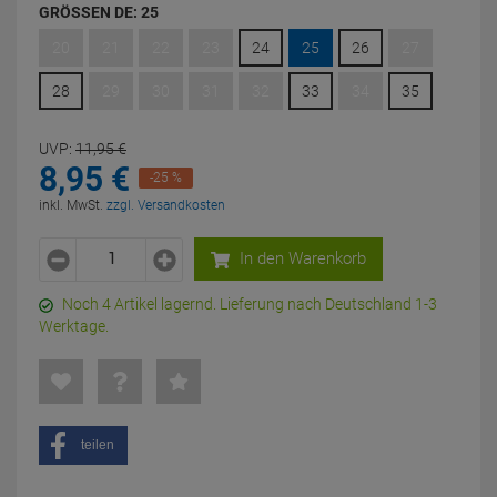
GRÖSSEN DE:
25
20
21
22
23
24
25
26
27
28
29
30
31
32
33
34
35
UVP:
11,
95
€
8,
95
€
-25 %
inkl. MwSt.
zzgl. Versandkosten
In den Warenkorb
Noch 4 Artikel lagernd. Lieferung nach Deutschland 1-3
Werktage.
teilen