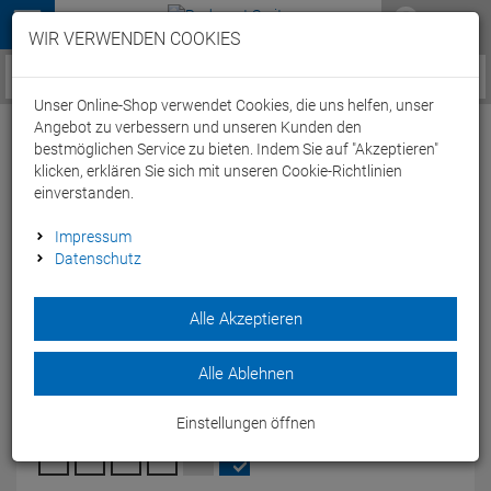
Menü
WIR VERWENDEN COOKIES
Service / Hilfe
Unser Online-Shop verwendet Cookies, die uns helfen, unser
Angebot zu verbessern und unseren Kunden den
bestmöglichen Service zu bieten. Indem Sie auf "Akzeptieren"
klicken, erklären Sie sich mit unseren Cookie-Richtlinien
einverstanden.
Beco Surf- und Badeschuhe kids - 25
Impressum
Datenschutz
rot/grün
Artikel-Nummer:
65245307535
| EAN: 4013368063750
Alle Akzeptieren
Der BBeco Surf- und Badeschuhe kids aus Neopren ist ideal
für Wassersport für Kinder.
Alle Ablehnen
Modelljahr: 2025
Einstellungen öffnen
FARBEN:
ROT/GRÜN