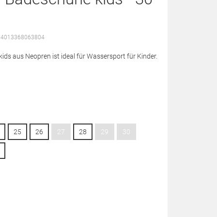
: 4013368063804
ds aus Neopren ist ideal für Wassersport für Kinder.
25
26
27
28
29
30