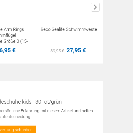
fe Arm Rings
Beco Sealife Schwimmweste
Beco Surf-
mmflügel
e Größe 0 (15-
 kg)
6,
95
€
27,
95
€
39,
95
€
12,
95
eschuhe kids - 30 rot/grün
 persönliche Erfahrung mit diesem Artikel und helfen
Kaufentscheidung
wertung schreiben