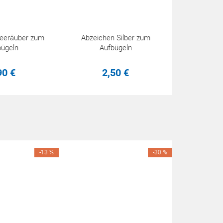
Seeräuber zum
Abzeichen Silber zum
bügeln
Aufbügeln
90
€
2,
50
€
-13 %
-30 %