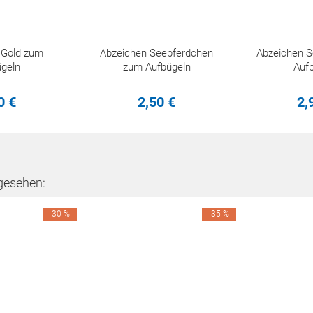
 Gold zum
Abzeichen Seepferdchen
Abzeichen 
geln
zum Aufbügeln
Auf
0
€
2,
50
€
2,
gesehen:
-30 %
-35 %