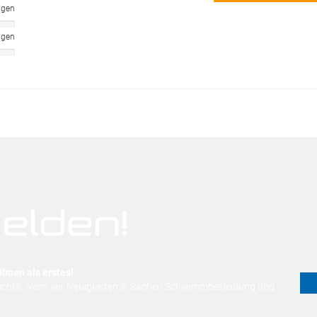
ngen
ngen
elden!
Ihnen als erstes!
nichts, wenn wir Neuigkeiten in Sachen Schwimmbekleidung und