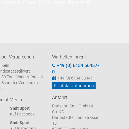
schein einlösen! | Smit Sport Newsletter
nser Versprechen
Wir helfen Ihnen!
+49 (0) 6134 56457-
Kein
ndestbestellwert
0
30 Tage Widerrufsrecht
+49 (0) 6134 53441
Schneller Versand mit
Kontakt aufnehmen
HL
Anfahrt
ocial Media
Radsport Smit GmbH &
Smit Sport
Co. KG
auf Facebook
Darmstädter Landstrasse
Smit Sport
13
auf Instagram