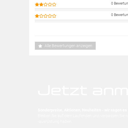
0 Bewertu
0 Bewertu
Alle Bewertungen anzeigen
Jetzt anm
Sonderpreise, Aktionen, Neuheiten - wir sagen es 
Bleiben Sie auf dem Laufenden und verpassen Sie 
-ausrüstung haben.