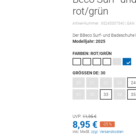
rot/grün
Artikel-Nummer:
65245307540
| EAN
Der BBeco Surf- und Badeschuhe ki
Modelljahr: 2025
FARBEN:
ROT/GRÜN
GRÖSSEN DE:
30
20
21
22
23
24
31
32
33
34
35
UVP:
11,
95
€
8,
95
€
-25 %
inkl. MwSt.
zzgl. Versandkosten