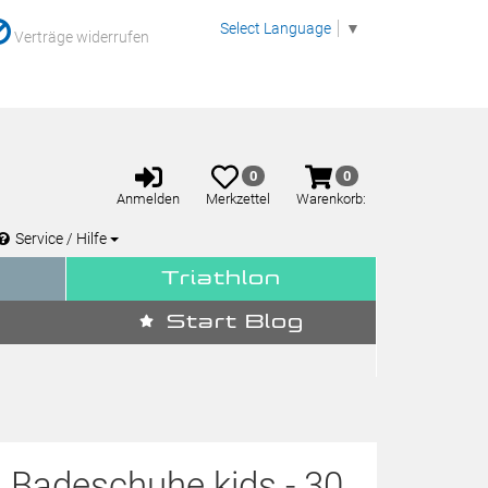
Select Language
▼
Verträge widerrufen
Anmelden
Merkzettel
Warenkorb
0
0
aufklappen
aufklappen
Anmelden
Merkzettel
Warenkorb:
Service / Hilfe
Triathlon
Start Blog
d Badeschuhe kids - 30