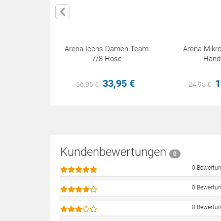
Arena Icons Damen Team
Arena Mikr
7/8 Hose
Hand
33,
95
€
1
56,
95
€
24,
95
€
Kundenbewertungen
0
0 Bewertu
0 Bewertu
0 Bewertu