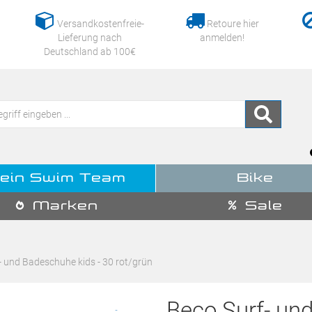
Versandkostenfreie-
Retoure hier
Lieferung nach
anmelden!
Deutschland ab 100€
ein Swim Team
Bike
Marken
Sale
 und Badeschuhe kids - 30 rot/grün
Beco Surf- un