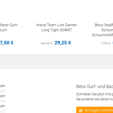
ofaser Gym
Arena Team Line Damen
Beco Seali
tuch
Long Tight 004897
Schwi
Schwimmhilf
30
7,
50
€
29,
25
€
44,
95
€
7,
95
€
Beco Surf- und Bad
ngen
Schreiben Sie jetzt Ihre
ngen
Sie anderen bei deren 
ngen
Einloggen und Be