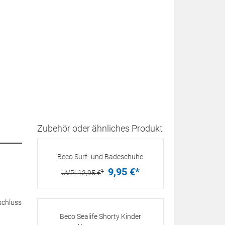
Zubehör oder ähnliches Produkt
Beco Surf- und Badeschuhe
9,
95
€
*
1
UVP:
12,
95
€
schluss
Beco Sealife Shorty Kinder