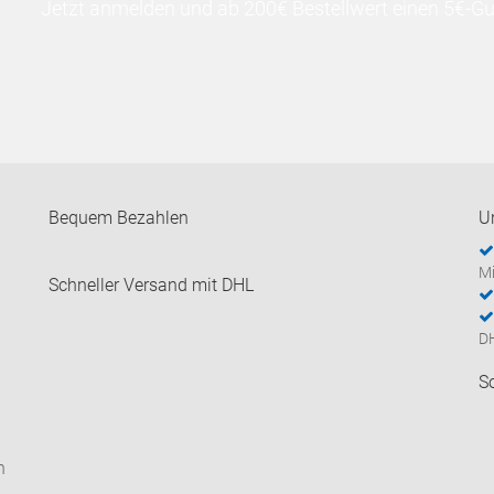
Jetzt anmelden und ab 200€ Bestellwert einen 5€-Gut
Bequem Bezahlen
U
Mi
Schneller Versand mit DHL
D
S
n