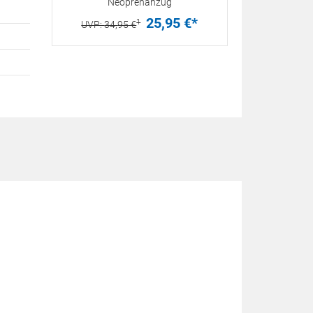
Neoprenanzug
25,
95
€
*
1
UVP:
34,
95
€