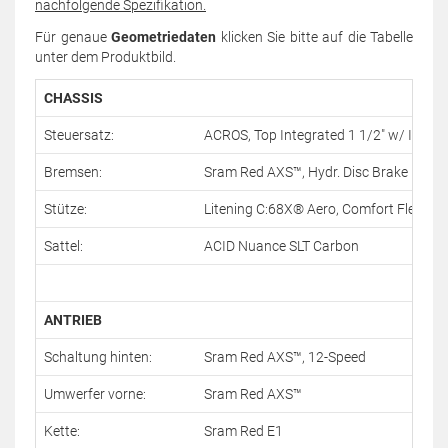
nachfolgende Spezifikation.
Für genaue
Geometriedaten
klicken Sie bitte auf die Tabelle
unter dem Produktbild.
CHASSIS
Steuersatz:
ACROS, Top Integrated 1 1/2" w/ Integr
Bremsen:
Sram Red AXS™, Hydr. Disc Brake 160/
Stütze:
Litening C:68X® Aero, Comfort Flex
Sattel:
ACID Nuance SLT Carbon
ANTRIEB
Schaltung hinten:
Sram Red AXS™, 12-Speed
Umwerfer vorne:
Sram Red AXS™
Kette:
Sram Red E1