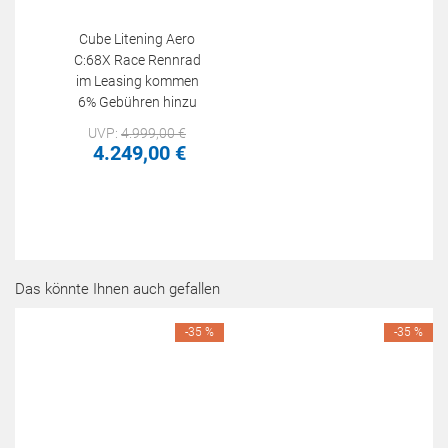
Cube Litening Aero
C:68X Race Rennrad
im Leasing kommen
6% Gebühren hinzu
UVP:
4.999,
00
€
4.249,
00
€
Das könnte Ihnen auch gefallen
-35 %
-35 %