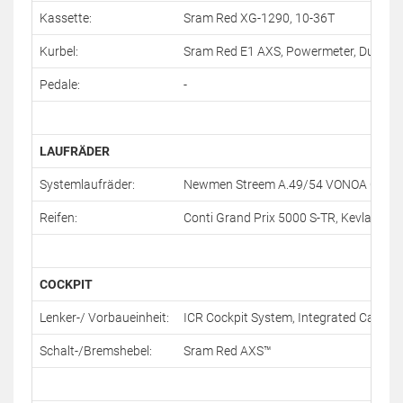
Kassette:
Sram Red XG-1290, 10-36T
Kurbel:
Sram Red E1 AXS, Powermeter, Dub, 4
Pedale:
-
LAUFRÄDER
Systemlaufräder:
Newmen Streem A.49/54 VONOA Carbo
Reifen:
Conti Grand Prix 5000 S-TR, Kevlar, 28
COCKPIT
Lenker-/ Vorbaueinheit:
ICR Cockpit System, Integrated Cable 
Schalt-/Bremshebel:
Sram Red AXS™