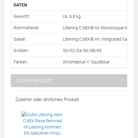
DATEN
Gewicht:
ca. 6,8 kg
Rohrmaterial:
Litening C:68X® Air Monocoque Advan
Gabel:
Litening C:68X® Air, Integrated Cable R
Größen:
50/52/54/56/58/60
Farben:
chromeblue´n´ liquidblue
Artikelherkunft
Zubehör oder ähnliches Produkt