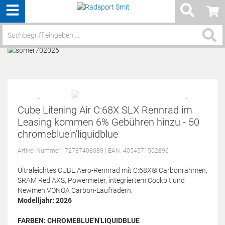
Menü
Service / Hilfe
Cube Litening Air C:68X SLX Rennrad im
Leasing kommen 6% Gebühren hinzu - 50
chromeblue'n'liquidblue
Artikel-Nummer:
72787408089
| EAN: 4054571502896
Ultraleichtes CUBE Aero-Rennrad mit C:68X® Carbonrahmen,
SRAM Red AXS, Powermeter, integriertem Cockpit und
Newmen VONOA Carbon-Laufrädern.
Modelljahr: 2026
FARBEN:
CHROMEBLUE'N'LIQUIDBLUE