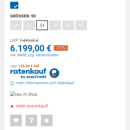
GRÖSSEN:
50
50
52
54
56
58
60
UVP:
7.499,
00
€
6.199,
00
€
-17 %
inkl. MwSt.
zzgl. Versandkosten
oder
139.00 € mtl.
mehr Informationen zum Ratenkauf
leider ausverkauft