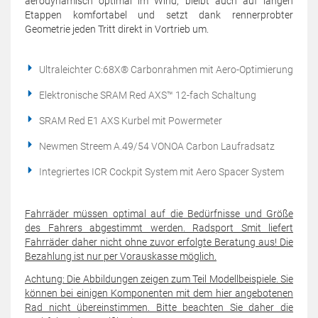
aerodynamisch optimal im Wind, bleibt auch auf langen
Etappen komfortabel und setzt dank rennerprobter
Geometrie jeden Tritt direkt in Vortrieb um.
Ultraleichter C:68X® Carbonrahmen mit Aero-Optimierung
Elektronische SRAM Red AXS™ 12-fach Schaltung
SRAM Red E1 AXS Kurbel mit Powermeter
Newmen Streem A.49/54 VONOA Carbon Laufradsatz
Integriertes ICR Cockpit System mit Aero Spacer System
Fahrräder müssen optimal auf die Bedürfnisse und Größe
des Fahrers abgestimmt werden. Radsport Smit liefert
Fahrräder daher nicht ohne zuvor erfolgte Beratung aus! Die
Bezahlung ist nur per Vorauskasse möglich.
Achtung: Die Abbildungen zeigen zum Teil Modellbeispiele. Sie
können bei einigen Komponenten mit dem hier angebotenen
Rad nicht übereinstimmen. Bitte beachten Sie daher die