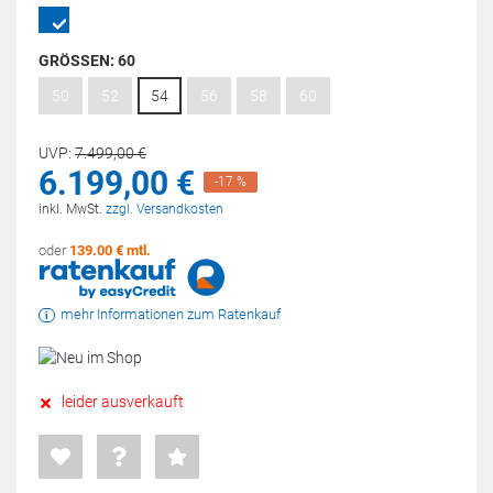
GRÖSSEN:
60
50
52
54
56
58
60
UVP:
7.499,
00
€
6.199,
00
€
-17 %
inkl. MwSt.
zzgl. Versandkosten
oder
139.00 € mtl.
mehr Informationen zum Ratenkauf
leider ausverkauft