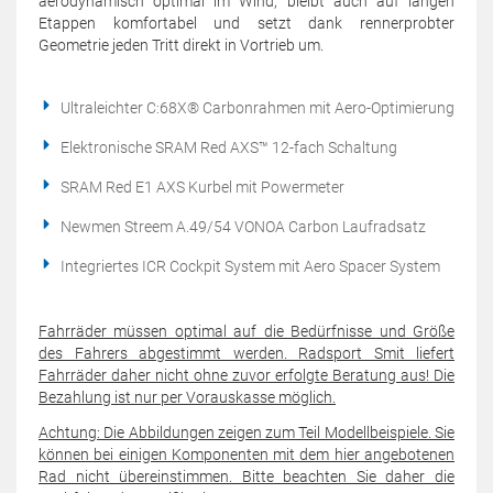
aerodynamisch optimal im Wind, bleibt auch auf langen
Etappen komfortabel und setzt dank rennerprobter
Geometrie jeden Tritt direkt in Vortrieb um.
Ultraleichter C:68X® Carbonrahmen mit Aero-Optimierung
Elektronische SRAM Red AXS™ 12-fach Schaltung
SRAM Red E1 AXS Kurbel mit Powermeter
Newmen Streem A.49/54 VONOA Carbon Laufradsatz
Integriertes ICR Cockpit System mit Aero Spacer System
Fahrräder müssen optimal auf die Bedürfnisse und Größe
des Fahrers abgestimmt werden. Radsport Smit liefert
Fahrräder daher nicht ohne zuvor erfolgte Beratung aus! Die
Bezahlung ist nur per Vorauskasse möglich.
Achtung: Die Abbildungen zeigen zum Teil Modellbeispiele. Sie
können bei einigen Komponenten mit dem hier angebotenen
Rad nicht übereinstimmen. Bitte beachten Sie daher die