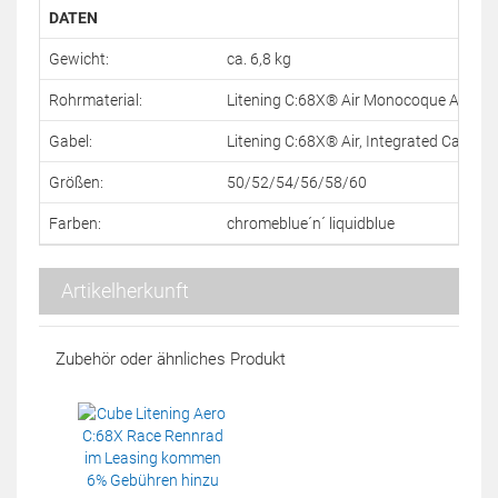
DATEN
Gewicht:
ca. 6,8 kg
Rohrmaterial:
Litening C:68X® Air Monocoque Advan
Gabel:
Litening C:68X® Air, Integrated Cable R
Größen:
50/52/54/56/58/60
Farben:
chromeblue´n´ liquidblue
Artikelherkunft
Zubehör oder ähnliches Produkt