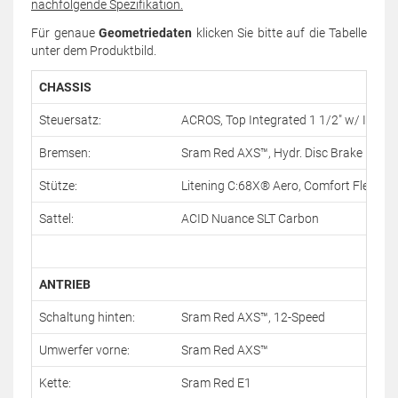
nachfolgende Spezifikation.
Für genaue
Geometriedaten
klicken Sie bitte auf die Tabelle
unter dem Produktbild.
CHASSIS
Steuersatz:
ACROS, Top Integrated 1 1/2" w/ Integr
Bremsen:
Sram Red AXS™, Hydr. Disc Brake 160/
Stütze:
Litening C:68X® Aero, Comfort Flex
Sattel:
ACID Nuance SLT Carbon
ANTRIEB
Schaltung hinten:
Sram Red AXS™, 12-Speed
Umwerfer vorne:
Sram Red AXS™
Kette:
Sram Red E1