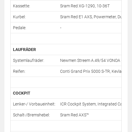
Kassette:
Sram Red XG-1290, 10-36T
Kurbel:
Sram Red E1 AXS, Powermeter, Dub, 4
Pedale:
-
LAUFRÄDER
Systemlaufräder:
Newmen Streem A.49/54 VONOA Carbo
Reifen:
Conti Grand Prix 5000 S-TR, Kevlar, 28
COCKPIT
Lenker-/ Vorbaueinheit:
ICR Cockpit System, Integrated Cable 
Schalt-/Bremshebel:
Sram Red AXS™