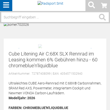
Menü
Service / Hilfe
Cube Litening Air C:68X SLX Rennrad im
Leasing kommen 6% Gebühren hinzu - 60
chromeblue'n'liquidblue
Artikel-Nummer:
72787408099
| EAN: 4054571502940
Ultraleichtes CUBE Aero-Rennrad mit C:68X® Carbonrahmen,
SRAM Red AXS, Powermeter, integriertem Cockpit und
Newmen VONOA Carbon-Laufrädern.
Modelljahr: 2026
FARBEN:
CHROMEBLUE'N'LIQUIDBLUE