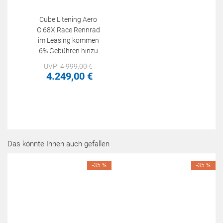
Cube Litening Aero
C:68X Race Rennrad
im Leasing kommen
6% Gebühren hinzu
UVP:
4.999,
00
€
4.249,
00
€
Das könnte Ihnen auch gefallen
-35 %
-35 %