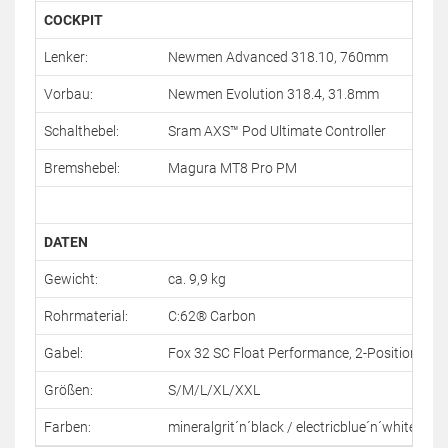
COCKPIT
Lenker:
Newmen Advanced 318.10, 760mm
Vorbau:
Newmen Evolution 318.4, 31.8mm
Schalthebel:
Sram AXS™ Pod Ultimate Controller
Bremshebel:
Magura MT8 Pro PM
DATEN
Gewicht:
ca. 9,9 kg
Rohrmaterial:
C:62® Carbon
Gabel:
Fox 32 SC Float Performance, 2-Position R
Größen:
S/M/L/XL/XXL
Farben:
mineralgrit´n´black / electricblue´n´white