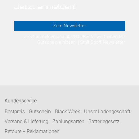
Jetzt anmelden!
Zum Newsletter
Jetzt anmelden und ab 200€ Bestellwert einen 5€-
Gutschein einlösen! | Smit Sport Newsletter
Kundenservice
Bestpreis
Gutschein
Black Week
Unser Ladengeschäft
Versand & Lieferung
Zahlungsarten
Batteriegesetz
Retoure + Reklamationen