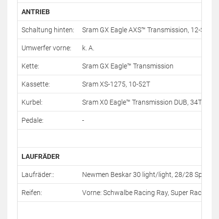
ANTRIEB
Schaltung hinten:
Sram GX Eagle AXS™ Transmission, 12-Speed, 
Umwerfer vorne:
k. A.
Kette:
Sram GX Eagle™ Transmission
Kassette:
Sram XS-1275, 10-52T
Kurbel:
Sram X0 Eagle™ Transmission DUB, 34T
Pedale:
-
LAUFRÄDER
Laufräder::
Newmen Beskar 30 light/light, 28/28 Spok
Reifen:
Vorne: Schwalbe Racing Ray, Super Race, Addi