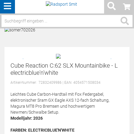
Menü
Service / Hilfe
Cube Reaction C:62 SLX Mountainbike - L
electricblue'n'white
Artikel-Nummer:
72832409986
| EAN: 4054571508034
Leichtes Cube Carbon-Hardtail mit Fox Federgabel,
elektronischer Sram GX Eagle AXS 12-fach Schaltung,
Magura MT8 Pro Bremsen und hochwertigem
Newmen/Schwalbe Setup.
Modelljahr: 2026
FARBEN:
ELECTRICBLUE'N'WHITE