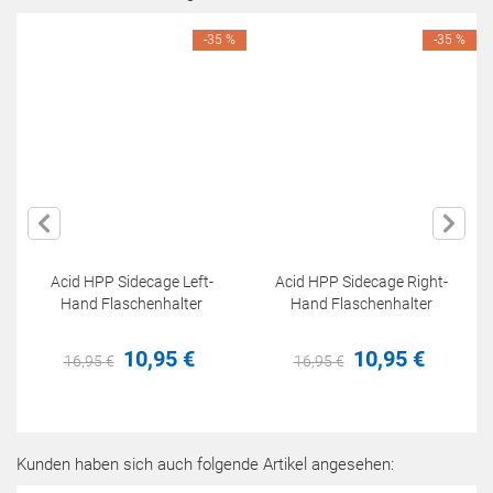
-35 %
-35 %
Acid HPP Sidecage Left-
Acid HPP Sidecage Right-
Hand Flaschenhalter
Hand Flaschenhalter
10,
95
€
10,
95
€
16,
95
€
16,
95
€
Kunden haben sich auch folgende Artikel angesehen: