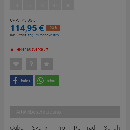
44
45
46
47
48
UVP:
149,
95
€
114,
95
€
-23 %
inkl. MwSt.
zzgl. Versandkosten
leider ausverkauft
teilen
teilen
Artikelbeschreibung
Cube Sydrix Pro Rennrad Schuh