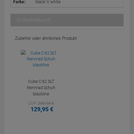
Farbe:
black´n´white
Artikelherkunft
Zubehör oder ähnliches Produkt
Cube C:62 SLT
Rennrad Schuh
blackline
UVP:
269,
95
€
129,
95
€