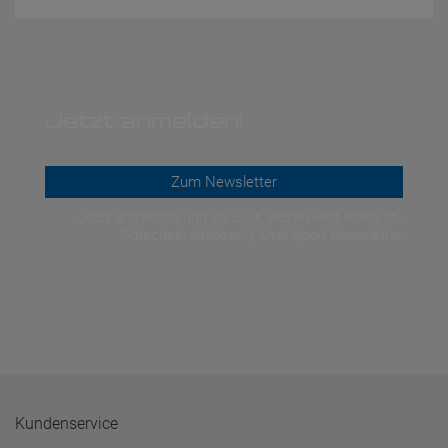
Jetzt anmelden!
Zum Newsletter
Jetzt anmelden und ab 200€ Bestellwert einen 5€-
Gutschein einlösen! | Smit Sport Newsletter
Kundenservice