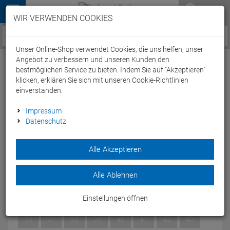
Menü
WIR VERWENDEN COOKIES
Service / Hilfe
Unser Online-Shop verwendet Cookies, die uns helfen, unser
Angebot zu verbessern und unseren Kunden den
bestmöglichen Service zu bieten. Indem Sie auf "Akzeptieren"
klicken, erklären Sie sich mit unseren Cookie-Richtlinien
einverstanden.
Cube Sydrix Pro Rennrad Schuh
Impressum
Datenschutz
black'n'white - 41
Artikel-Nummer:
65210049756
| EAN: 0
Alle Akzeptieren
Dank des Drehverschlusses bist du so schnell in deinem RD
SYDRIX PRO, wie du auch auf der Straße bist.
Alle Ablehnen
Modelljahr: 2024
Einstellungen öffnen
GRÖSSE:
41
36
37
38
39
40
41
42
43