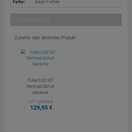
Farbe:
black´n´white
Artikelherkunft
Zubehör oder ähnliches Produkt
Cube C:62 SLT
Rennrad Schuh
blackline
UVP:
269,
95
€
129,
95
€