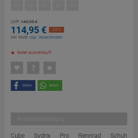
44
45
46
47
48
UVP:
149,
95
€
114,
95
€
-23 %
inkl. MwSt.
zzgl. Versandkosten
leider ausverkauft
teilen
teilen
Artikelbeschreibung
Cube Sydrix Pro Rennrad Schuh