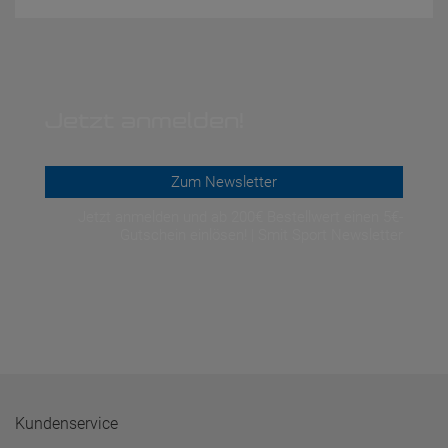
Jetzt anmelden!
Zum Newsletter
Jetzt anmelden und ab 200€ Bestellwert einen 5€-
Gutschein einlösen! | Smit Sport Newsletter
Kundenservice