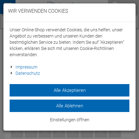
Menü
WIR VERWENDEN COOKIES
Service / Hilfe
Unser Online-Shop verwendet Cookies, die uns helfen, unser
Angebot zu verbessern und unseren Kunden den
bestmöglichen Service zu bieten. Indem Sie auf "Akzeptieren"
klicken, erklären Sie sich mit unseren Cookie-Richtlinien
einverstanden.
Cube Sydrix Pro Rennrad Schuh
Impressum
Datenschutz
black'n'white - 43
Artikel-Nummer:
65210049760
| EAN: 0
Alle Akzeptieren
Dank des Drehverschlusses bist du so schnell in deinem RD
SYDRIX PRO, wie du auch auf der Straße bist.
Alle Ablehnen
Modelljahr: 2024
Einstellungen öffnen
GRÖSSE:
43
36
37
38
39
40
41
42
43