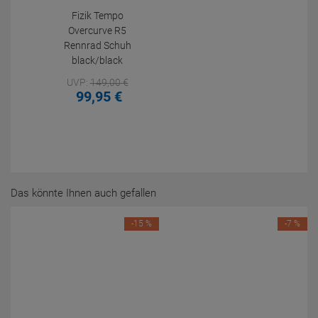
Fizik Tempo
Overcurve R5
Rennrad Schuh
black/black
UVP:
149,
00
€
99,
95
€
Das könnte Ihnen auch gefallen
-15 %
-7 %