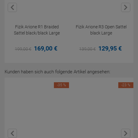
Fizik Arione R1 Braided
Fizik Arione R3 Open Sattel
Sattel black/black Large
black Large
169,
00
€
129,
95
€
199,
00
€
139,
00
€
Kunden haben sich auch folgende Artikel angesehen:
-35 %
-23 %