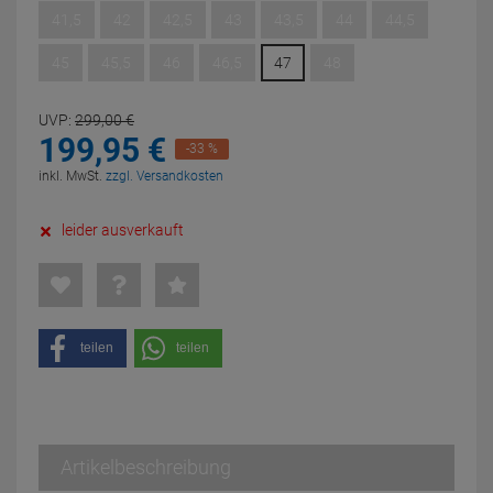
41,5
42
42,5
43
43,5
44
44,5
45
45,5
46
46,5
47
48
UVP:
299,
00
€
199,
95
€
-33 %
inkl. MwSt.
zzgl. Versandkosten
leider ausverkauft
teilen
teilen
Artikelbeschreibung