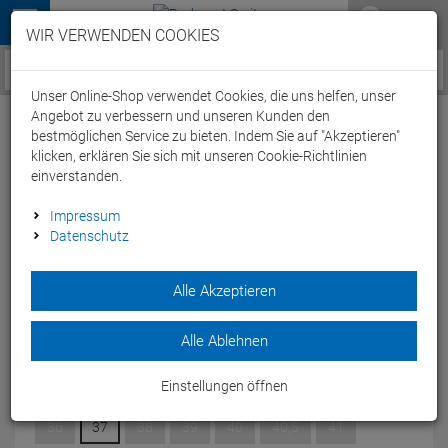
Menü
WIR VERWENDEN COOKIES
Service / Hilfe
Unser Online-Shop verwendet Cookies, die uns helfen, unser
Angebot zu verbessern und unseren Kunden den
bestmöglichen Service zu bieten. Indem Sie auf "Akzeptieren"
klicken, erklären Sie sich mit unseren Cookie-Richtlinien
einverstanden.
Fizik Tempo Decos Rennrad Schuh
Impressum
Datenschutz
white/white - 41
Artikel-Nummer:
64705049756
| EAN: 0
Alle Akzeptieren
Der minimalistischer Carbon-Rennradschuh mit einer
großzügigeren Passform.
Alle Ablehnen
Modelljahr: 2024
Einstellungen öffnen
GRÖSSE:
41
36
37
38
39
40
40,5
41