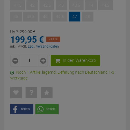
41,5
42
42,5
43
43,5
44
44,5
45
45,5
46
46,5
47
48
UVP:
299,
00
€
199,
95
€
-33 %
inkl. MwSt.
zzgl. Versandkosten
In den Warenkorb
Noch 1 Artikel lagernd. Lieferung nach Deutschland 1-3
Werktage.
teilen
teilen