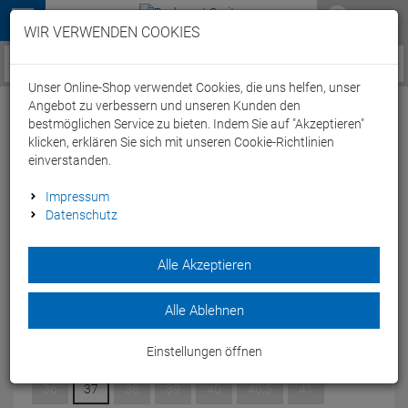
Menü
WIR VERWENDEN COOKIES
Service / Hilfe
Unser Online-Shop verwendet Cookies, die uns helfen, unser
Angebot zu verbessern und unseren Kunden den
bestmöglichen Service zu bieten. Indem Sie auf "Akzeptieren"
klicken, erklären Sie sich mit unseren Cookie-Richtlinien
einverstanden.
Fizik Tempo Decos Rennrad Schuh
Impressum
Datenschutz
white/white - 47
Artikel-Nummer:
64705049767
| EAN: 0
Alle Akzeptieren
Der minimalistischer Carbon-Rennradschuh mit einer
großzügigeren Passform.
Alle Ablehnen
Modelljahr: 2024
Einstellungen öffnen
GRÖSSE:
47
36
37
38
39
40
40,5
41