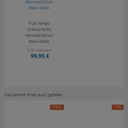
Fizik Tempo
Overcurve R5
Rennrad Schuh
black/black
UVP:
149,
00
€
99,
95
€
Das könnte Ihnen auch gefallen
-15 %
-7 %