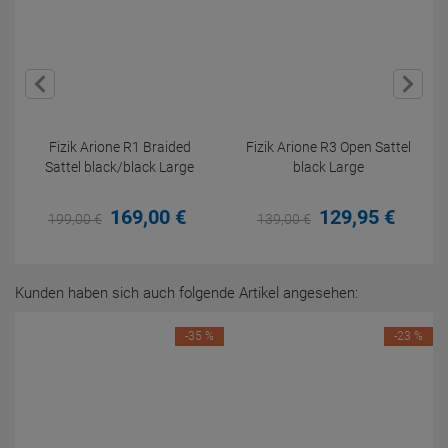
Fizik Arione R1 Braided
Fizik Arione R3 Open Sattel
Sattel black/black Large
black Large
169,
00
€
129,
95
€
199,
00
€
139,
00
€
Kunden haben sich auch folgende Artikel angesehen:
-35 %
-23 %