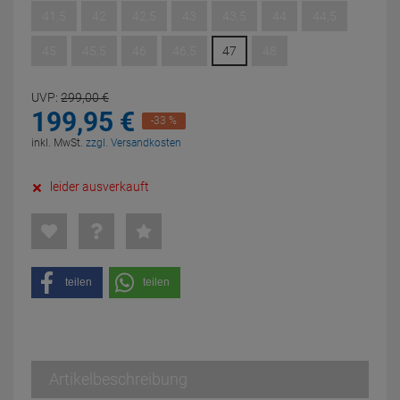
41,5
42
42,5
43
43,5
44
44,5
45
45,5
46
46,5
47
48
UVP:
299,
00
€
199,
95
€
-33 %
inkl. MwSt.
zzgl. Versandkosten
leider ausverkauft
teilen
teilen
Artikelbeschreibung