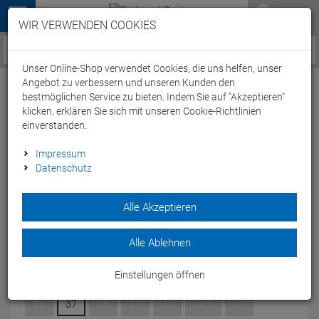
Menü
WIR VERWENDEN COOKIES
Service / Hilfe
Unser Online-Shop verwendet Cookies, die uns helfen, unser
Angebot zu verbessern und unseren Kunden den
bestmöglichen Service zu bieten. Indem Sie auf "Akzeptieren"
klicken, erklären Sie sich mit unseren Cookie-Richtlinien
einverstanden.
Fizik Tempo Decos Rennrad Schuh
Impressum
Datenschutz
white/white - 46
Artikel-Nummer:
64705049766
| EAN: 0
Alle Akzeptieren
Der minimalistischer Carbon-Rennradschuh mit einer
großzügigeren Passform.
Alle Ablehnen
Modelljahr: 2024
Einstellungen öffnen
GRÖSSE:
46
36
37
38
39
40
40,5
41