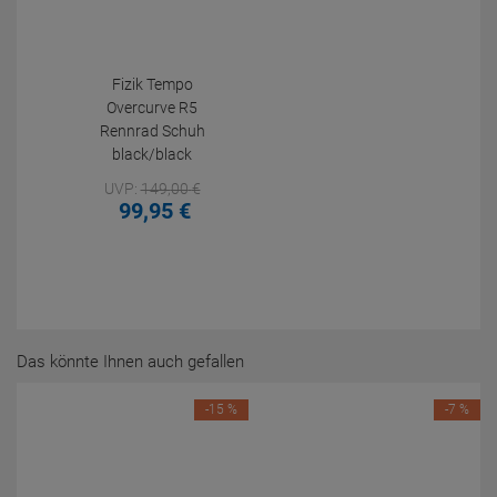
Fizik Tempo
Overcurve R5
Rennrad Schuh
black/black
UVP:
149,
00
€
99,
95
€
Das könnte Ihnen auch gefallen
-15 %
-7 %