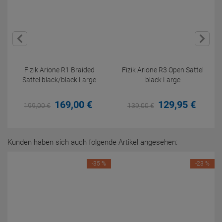
Fizik Arione R1 Braided
Fizik Arione R3 Open Sattel
Sattel black/black Large
black Large
169,
00
€
129,
95
€
199,
00
€
139,
00
€
Kunden haben sich auch folgende Artikel angesehen:
-35 %
-23 %