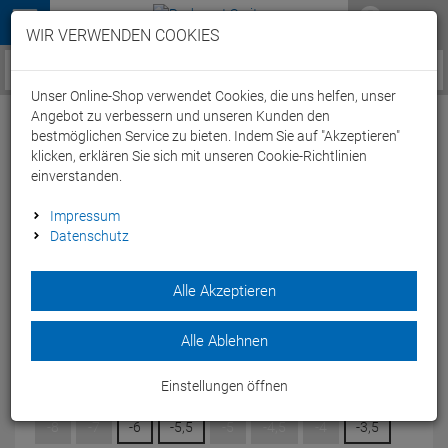
Menü
WIR VERWENDEN COOKIES
Service / Hilfe
Unser Online-Shop verwendet Cookies, die uns helfen, unser
Angebot zu verbessern und unseren Kunden den
bestmöglichen Service zu bieten. Indem Sie auf "Akzeptieren"
klicken, erklären Sie sich mit unseren Cookie-Richtlinien
einverstanden.
Speedo Mariner Pro Optical Lens Brillenglas
Impressum
Datenschutz
black/smoke - 0
Artikel-Nummer:
65298308333
| EAN: 0
Alle Akzeptieren
Bauen Sie sich mit der Mariner Pro Optical Goggle Lens eine
individuelle Schwimmbrille mit Sehstärke.
Alle Ablehnen
Modelljahr: 2025
Einstellungen öffnen
DIOPTRIN:
0
-8
-7
-6
-5,5
-5
-4,5
-4
-3,5