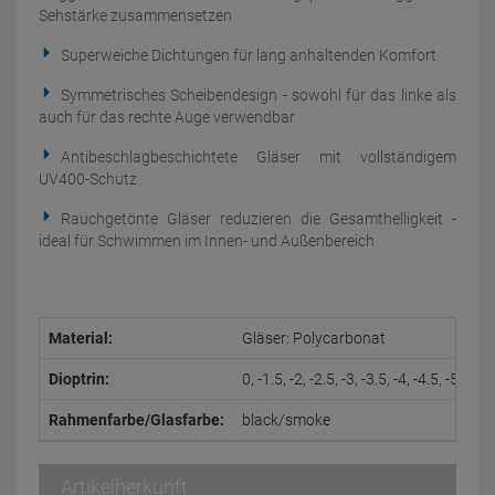
Sehstärke zusammensetzen
Superweiche Dichtungen für lang anhaltenden Komfort
Symmetrisches Scheibendesign - sowohl für das linke als
auch für das rechte Auge verwendbar
Antibeschlagbeschichtete Gläser mit vollständigem
UV400-Schutz
Rauchgetönte Gläser reduzieren die Gesamthelligkeit -
ideal für Schwimmen im Innen- und Außenbereich
Material:
Gläser: Polycarbonat
Dioptrin:
0, -1.5, -2, -2.5, -3, -3.5, -4, -4.5, -5, -5.5,
Rahmenfarbe/Glasfarbe:
black/smoke
Artikelherkunft