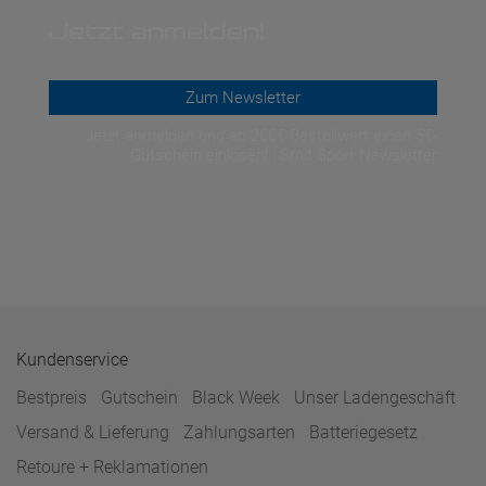
Jetzt anmelden!
Zum Newsletter
Jetzt anmelden und ab 200€ Bestellwert einen 5€-
Gutschein einlösen! | Smit Sport Newsletter
Kundenservice
Bestpreis
Gutschein
Black Week
Unser Ladengeschäft
Versand & Lieferung
Zahlungsarten
Batteriegesetz
Retoure + Reklamationen