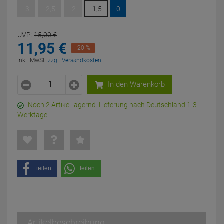
-3
-2,5
-2
-1,5
0
UVP:
15,
00
€
11,
95
€
-20 %
inkl. MwSt.
zzgl. Versandkosten
In den Warenkorb
Noch 2 Artikel lagernd. Lieferung nach Deutschland 1-3
Werktage.
teilen
teilen
Artikelbeschreibung