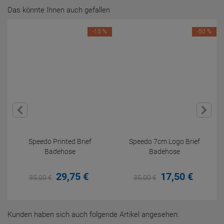
Das könnte Ihnen auch gefallen
-15 %
-50 %
Speedo Printed Brief
Speedo 7cm Logo Brief
Badehose
Badehose
29,
75
€
17,
50
€
35,
00
€
35,
00
€
Kunden haben sich auch folgende Artikel angesehen: