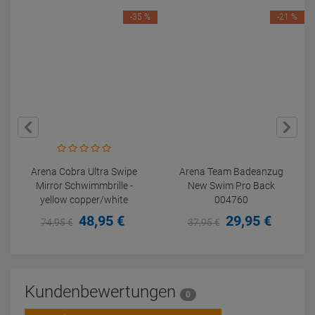
-35 %
-21 %
Arena Cobra Ultra Swipe
Arena Team Badeanzug
Mirror Schwimmbrille -
New Swim Pro Back
yellow copper/white
004760
48,
95
€
29,
95
€
74,
95
€
37,
95
€
Kundenbewertungen
0