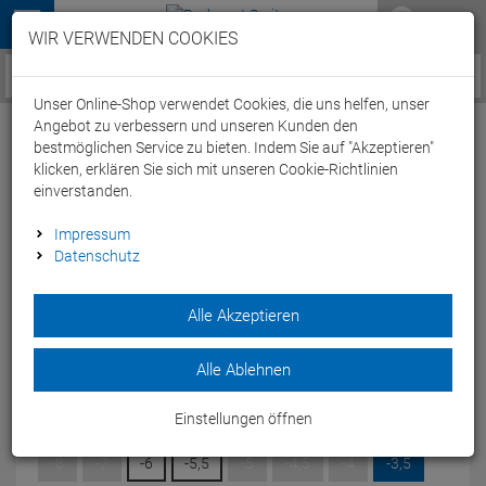
Menü
WIR VERWENDEN COOKIES
Service / Hilfe
Unser Online-Shop verwendet Cookies, die uns helfen, unser
Angebot zu verbessern und unseren Kunden den
bestmöglichen Service zu bieten. Indem Sie auf "Akzeptieren"
klicken, erklären Sie sich mit unseren Cookie-Richtlinien
einverstanden.
Speedo Mariner Pro Optical Lens Brillenglas
Impressum
Datenschutz
black/smoke - -3,5
Artikel-Nummer:
65298167418
| EAN: 5053744688589
Alle Akzeptieren
Bauen Sie sich mit der Mariner Pro Optical Goggle Lens eine
individuelle Schwimmbrille mit Sehstärke.
Alle Ablehnen
Modelljahr: 2025
Einstellungen öffnen
DIOPTRIN:
-3,5
-8
-7
-6
-5,5
-5
-4,5
-4
-3,5