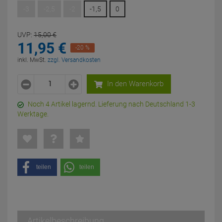
-3
-2,5
-2
-1,5
0
UVP:
15,
00
€
11,
95
€
-20 %
inkl. MwSt.
zzgl. Versandkosten
In den Warenkorb
Noch 4 Artikel lagernd. Lieferung nach Deutschland 1-3
Werktage.
teilen
teilen
Artikelbeschreibung