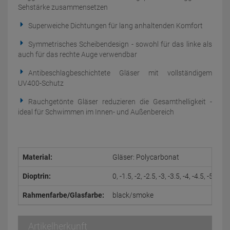
Sehstärke zusammensetzen
Superweiche Dichtungen für lang anhaltenden Komfort
Symmetrisches Scheibendesign - sowohl für das linke als
auch für das rechte Auge verwendbar
Antibeschlagbeschichtete Gläser mit vollständigem
UV400-Schutz
Rauchgetönte Gläser reduzieren die Gesamthelligkeit -
ideal für Schwimmen im Innen- und Außenbereich
Material:
Gläser: Polycarbonat
Dioptrin:
0, -1.5, -2, -2.5, -3, -3.5, -4, -4.5, -5, -5.5,
Rahmenfarbe/Glasfarbe:
black/smoke
Artikelherkunft